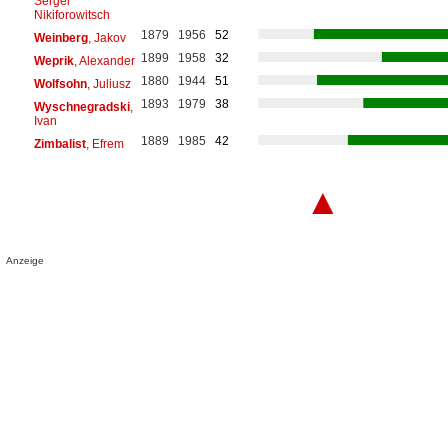
Sergei
Nikiforowitsch
1879
1956
52
Weinberg
, Jakov
1899
1958
32
Weprik
, Alexander
1880
1944
51
Wolfsohn
, Juliusz
1893
1979
38
Wyschnegradski
,
Ivan
1889
1985
42
Zimbalist
, Efrem
▲
Anzeige