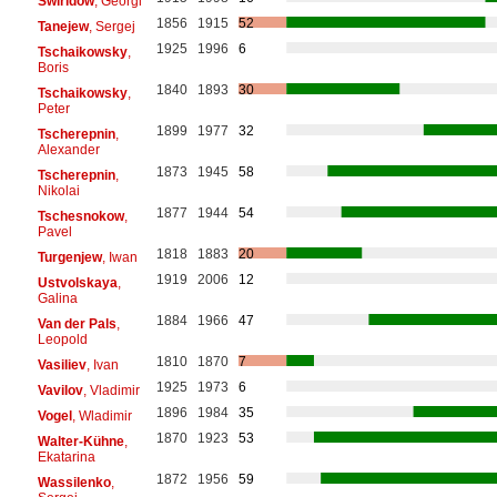
Swiridow
, Georgi
1856
1915
52
Tanejew
, Sergej
1925
1996
6
Tschaikowsky
,
Boris
1840
1893
30
Tschaikowsky
,
Peter
1899
1977
32
Tscherepnin
,
Alexander
1873
1945
58
Tscherepnin
,
Nikolai
1877
1944
54
Tschesnokow
,
Pavel
1818
1883
20
Turgenjew
, Iwan
1919
2006
12
Ustvolskaya
,
Galina
1884
1966
47
Van der Pals
,
Leopold
1810
1870
7
Vasiliev
, Ivan
1925
1973
6
Vavilov
, Vladimir
1896
1984
35
Vogel
, Wladimir
1870
1923
53
Walter-Kühne
,
Ekatarina
1872
1956
59
Wassilenko
,