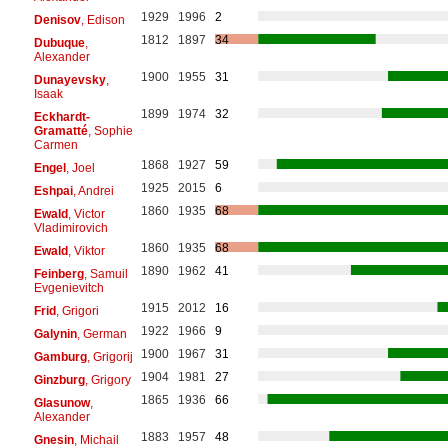
1929
1996
2
Denisov
, Edison
1812
1897
34
Dubuque
,
Alexander
1900
1955
31
Dunayevsky
,
Isaak
1899
1974
32
Eckhardt-
Gramatté
, Sophie
Carmen
1868
1927
59
Engel
, Joel
1925
2015
6
Eshpai
, Andrei
1860
1935
68
Ewald
, Victor
Vladimirovich
1860
1935
68
Ewald
, Viktor
1890
1962
41
Feinberg
, Samuil
Evgenievitch
1915
2012
16
Frid
, Grigori
1922
1966
9
Galynin
, German
1900
1967
31
Gamburg
, Grigorij
1904
1981
27
Ginzburg
, Grigory
1865
1936
66
Glasunow
,
Alexander
1883
1957
48
Gnesin
, Michail