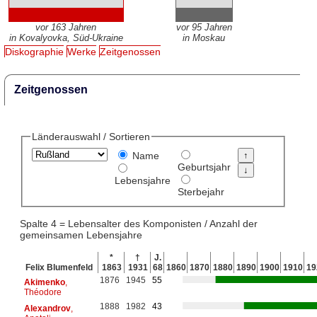
vor 163 Jahren
vor 95 Jahren
in Kovalyovka, Süd-Ukraine
in Moskau
Diskographie
Werke
Zeitgenossen
Zeitgenossen
Länderauswahl / Sortieren
Name
Geburtsjahr
Lebensjahre
Sterbejahr
Spalte 4 = Lebensalter des Komponisten / Anzahl der
gemeinsamen Lebensjahre
*
†
J.
Felix Blumenfeld
1863
1931
68
1860
1870
1880
1890
1900
1910
19
1876
1945
55
Akimenko
,
Théodore
1888
1982
43
Alexandrov
,