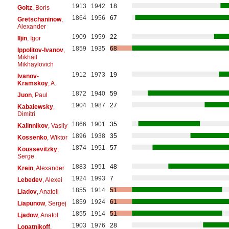
1913
1942
18
Goltz
, Boris
1864
1956
67
Gretschaninow
,
Alexander
1909
1959
22
Iljin
, Igor
1859
1935
68
Ippolitov-Ivanov
,
Mikhail
Mikhaylovich
1912
1973
19
Ivanov-
Kramskoy
, A.
1872
1940
59
Juon
, Paul
1904
1987
27
Kabalewsky
,
Dimitri
1866
1901
35
Kalinnikov
, Vasily
1896
1938
35
Kossenko
, Wiktor
1874
1951
57
Koussevitzky
,
Serge
1883
1951
48
Krein
, Alexander
1924
1993
7
Lebedev
, Alexei
1855
1914
51
Liadov
, Anatoli
1859
1924
61
Liapunow
, Sergej
1855
1914
51
Ljadow
, Anatol
1903
1976
28
Lopatnikoff
,