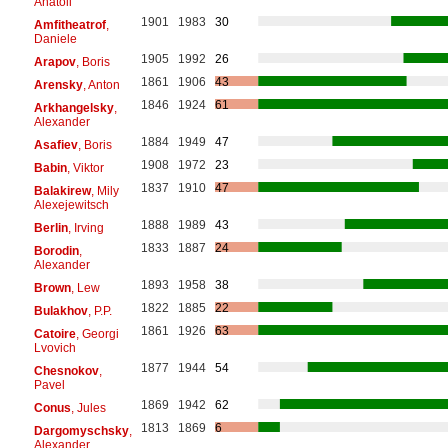
Anatoli
1901
1983
30
Amfitheatrof
,
Daniele
1905
1992
26
Arapov
, Boris
1861
1906
43
Arensky
, Anton
1846
1924
61
Arkhangelsky
,
Alexander
1884
1949
47
Asafiev
, Boris
1908
1972
23
Babin
, Viktor
1837
1910
47
Balakirew
, Mily
Alexejewitsch
1888
1989
43
Berlin
, Irving
1833
1887
24
Borodin
,
Alexander
1893
1958
38
Brown
, Lew
1822
1885
22
Bulakhov
, P.P.
1861
1926
63
Catoire
, Georgi
Lvovich
1877
1944
54
Chesnokov
,
Pavel
1869
1942
62
Conus
, Jules
1813
1869
6
Dargomyschsky
,
Alexander