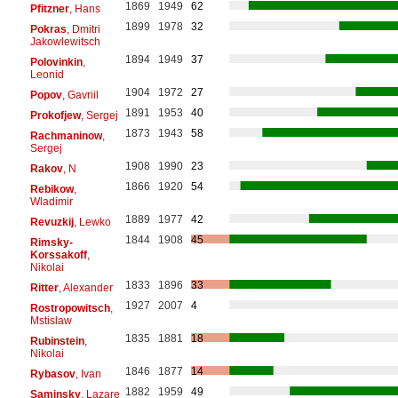
1869
1949
62
Pfitzner
, Hans
1899
1978
32
Pokras
, Dmitri
Jakowlewitsch
1894
1949
37
Polovinkin
,
Leonid
1904
1972
27
Popov
, Gavriil
1891
1953
40
Prokofjew
, Sergej
1873
1943
58
Rachmaninow
,
Sergej
1908
1990
23
Rakov
, N
1866
1920
54
Rebikow
,
Wladimir
1889
1977
42
Revuzkij
, Lewko
1844
1908
45
Rimsky-
Korssakoff
,
Nikolai
1833
1896
33
Ritter
, Alexander
1927
2007
4
Rostropowitsch
,
Mstislaw
1835
1881
18
Rubinstein
,
Nikolai
1846
1877
14
Rybasov
, Ivan
1882
1959
49
Saminsky
, Lazare