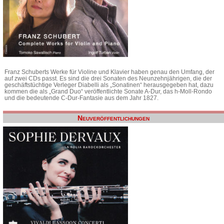
Franz Schuberts Werke für Violine und Klavier haben genau den Umfang, der
auf zwei CDs passt. Es sind die drei Sonaten des Neunzehnjährigen, die der
geschäftstüchtige Verleger Diabelli als „Sonatinen“ herausgegeben hat, dazu
kommen die als „Grand Duo“ veröffentlichte Sonate A-Dur, das h-Moll-Rondo
und die bedeutende C-Dur-Fantasie aus dem Jahr 1827.
Neuveröffentlichungen