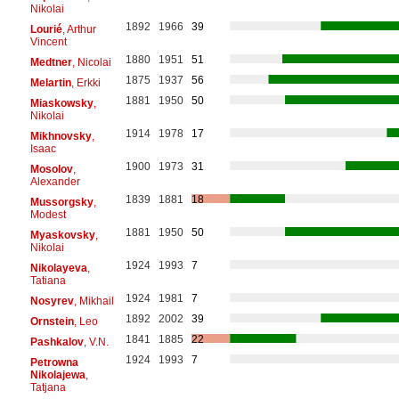
Nikolai
1892
1966
39
Lourié
, Arthur
Vincent
1880
1951
51
Medtner
, Nicolai
1875
1937
56
Melartin
, Erkki
1881
1950
50
Miaskowsky
,
Nikolai
1914
1978
17
Mikhnovsky
,
Isaac
1900
1973
31
Mosolov
,
Alexander
1839
1881
18
Mussorgsky
,
Modest
1881
1950
50
Myaskovsky
,
Nikolai
1924
1993
7
Nikolayeva
,
Tatiana
1924
1981
7
Nosyrev
, Mikhail
1892
2002
39
Ornstein
, Leo
1841
1885
22
Pashkalov
, V.N.
1924
1993
7
Petrowna
Nikolajewa
,
Tatjana