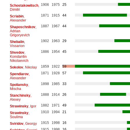
1906
1975
25
Schostakowitsch
,
Dimitri
1871
1915
44
Scriabin
,
Alexander
1887
1967
44
Shaposchnikov
,
Adrian
Grigoryevich
1902
1963
29
Shebalin
,
Vissarion
1886
1954
45
Shvedov
,
Konstantin
Nikolaevich
1859
1922
59
Sokolov
, Nikolay
1871
1928
57
Spendiarov
,
Alexander
1898
1985
33
Spoliansky
,
Mischa
1888
1914
26
Stanchinsky
,
Alexey
1882
1971
49
Strawinsky
, Igor
1910
1994
21
Strawinsky
,
Soulima
1915
1998
16
Sviridov
, Georgy
1915
1998
16