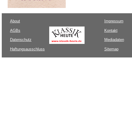
About
Impressum
AGBs
Kontakt
Datenschutz
Mediadaten
Haftungsausschluss
Sitemap