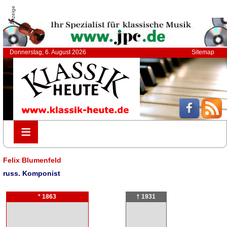
Anzeige
Donnerstag, 6. August 2026
Sitemap
≡
≡
Felix Blumenfeld
russ. Komponist
* 1863
† 1931