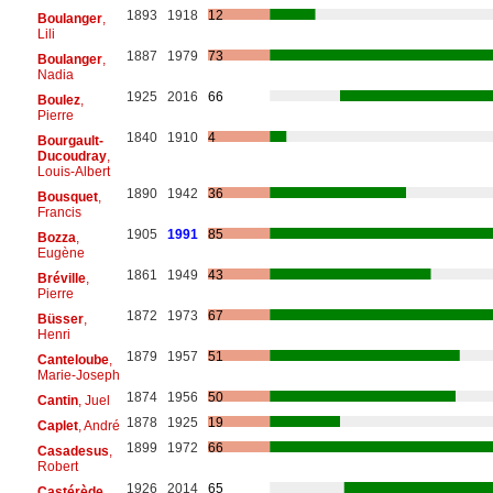
1893
1918
12
Boulanger
,
Lili
1887
1979
73
Boulanger
,
Nadia
1925
2016
66
Boulez
,
Pierre
1840
1910
4
Bourgault-
Ducoudray
,
Louis-Albert
1890
1942
36
Bousquet
,
Francis
1905
1991
85
Bozza
,
Eugène
1861
1949
43
Bréville
,
Pierre
1872
1973
67
Büsser
,
Henri
1879
1957
51
Canteloube
,
Marie-Joseph
1874
1956
50
Cantin
, Juel
1878
1925
19
Caplet
, André
1899
1972
66
Casadesus
,
Robert
1926
2014
65
Castérède
,