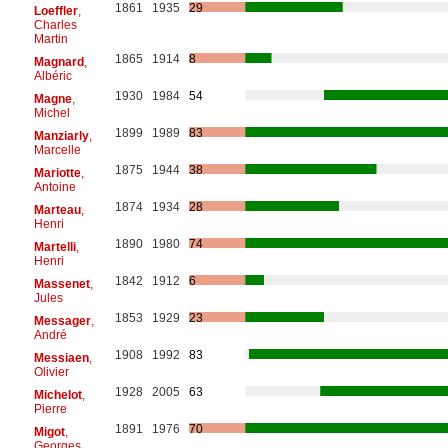
1861
1935
29
Loeffler
,
Charles
Martin
1865
1914
8
Magnard
,
Albéric
1930
1984
54
Magne
,
Michel
1899
1989
83
Manziarly
,
Marcelle
1875
1944
38
Mariotte
,
Antoine
1874
1934
28
Marteau
,
Henri
1890
1980
74
Martelli
,
Henri
1842
1912
6
Massenet
,
Jules
1853
1929
23
Messager
,
André
1908
1992
83
Messiaen
,
Olivier
1928
2005
63
Michelot
,
Pierre
1891
1976
70
Migot
,
Georges