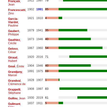
1912
1997
79
Françaix
,
Jean
1902
1991
85
Francescatti
,
Zino
1821
1910
4
Garcia-
Viardot
,
Pauline
1879
1941
35
Gaubert
,
Philippe
1873
1946
40
Gauthiez
,
Cécile
1867
1960
54
Geloso
,
César
1920
2016
71
Giraud
,
Hubert
1904
1946
40
Goué
, Émile
1891
1975
69
Grandjany
,
Marcel
1828
1907
1
Grandval
,
Clémence de
1908
1997
83
Grappelli
,
Stéphane
1930
2019
61
Guillou
, Jean
1837
1911
5
Guilmant
,