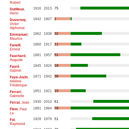
Robert
1916
2013
75
Dutilleux
,
Henri
1842
1907
1
Duvernoy
,
Victor
Alphonse
1862
1938
32
Emmanuel
,
Maurice
1860
1917
11
Fanelli
,
Ernest
1881
1957
51
Fauchard
,
Auguste
1845
1924
18
Fauré
,
Gabriel
1871
1942
36
Faye-Jozin
,
Hélène-
Frédérique
1851
1921
15
Ferrari
,
Gabrielle
1930
2010
61
Ferrat
, Jean
1881
1984
78
Flem
, Paul
Le
1928
1979
51
Fol
,
Raymond