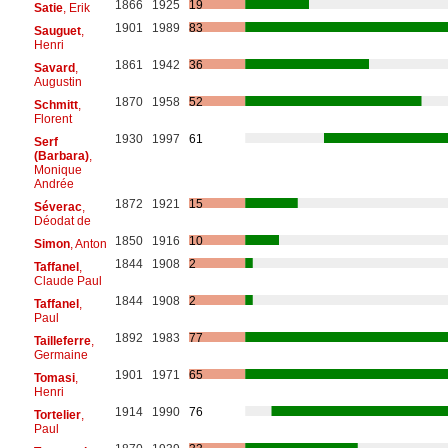
1866
1925
19
Satie
, Erik
1901
1989
83
Sauguet
,
Henri
1861
1942
36
Savard
,
Augustin
1870
1958
52
Schmitt
,
Florent
1930
1997
61
Serf
(Barbara)
,
Monique
Andrée
1872
1921
15
Séverac
,
Déodat de
1850
1916
10
Simon
, Anton
1844
1908
2
Taffanel
,
Claude Paul
1844
1908
2
Taffanel
,
Paul
1892
1983
77
Tailleferre
,
Germaine
1901
1971
65
Tomasi
,
Henri
1914
1990
76
Tortelier
,
Paul