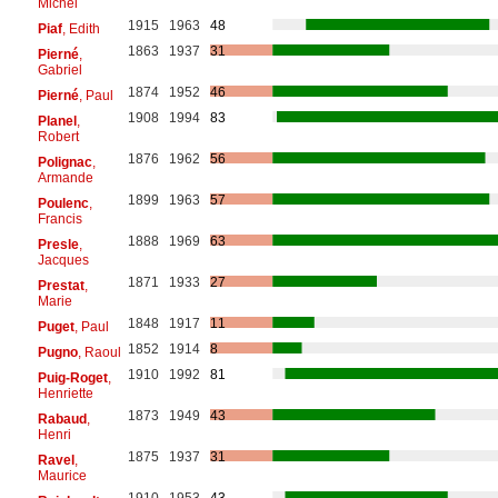
Michel
1915
1963
48
Piaf
, Edith
1863
1937
31
Pierné
,
Gabriel
1874
1952
46
Pierné
, Paul
1908
1994
83
Planel
,
Robert
1876
1962
56
Polignac
,
Armande
1899
1963
57
Poulenc
,
Francis
1888
1969
63
Presle
,
Jacques
1871
1933
27
Prestat
,
Marie
1848
1917
11
Puget
, Paul
1852
1914
8
Pugno
, Raoul
1910
1992
81
Puig-Roget
,
Henriette
1873
1949
43
Rabaud
,
Henri
1875
1937
31
Ravel
,
Maurice
1910
1953
43