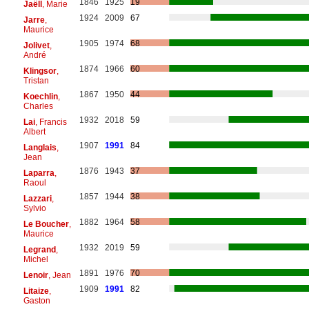
1846
1925
19
Jaëll
, Marie
1924
2009
67
Jarre
,
Maurice
1905
1974
68
Jolivet
,
André
1874
1966
60
Klingsor
,
Tristan
1867
1950
44
Koechlin
,
Charles
1932
2018
59
Lai
, Francis
Albert
1907
1991
84
Langlais
,
Jean
1876
1943
37
Laparra
,
Raoul
1857
1944
38
Lazzari
,
Sylvio
1882
1964
58
Le Boucher
,
Maurice
1932
2019
59
Legrand
,
Michel
1891
1976
70
Lenoir
, Jean
1909
1991
82
Litaize
,
Gaston