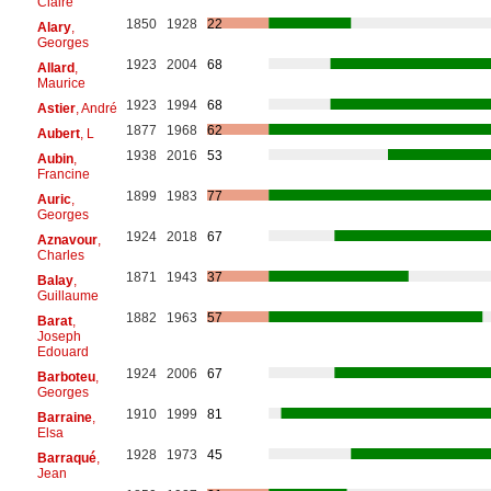
Claire
1850
1928
22
Alary
,
Georges
1923
2004
68
Allard
,
Maurice
1923
1994
68
Astier
, André
1877
1968
62
Aubert
, L
1938
2016
53
Aubin
,
Francine
1899
1983
77
Auric
,
Georges
1924
2018
67
Aznavour
,
Charles
1871
1943
37
Balay
,
Guillaume
1882
1963
57
Barat
,
Joseph
Edouard
1924
2006
67
Barboteu
,
Georges
1910
1999
81
Barraine
,
Elsa
1928
1973
45
Barraqué
,
Jean