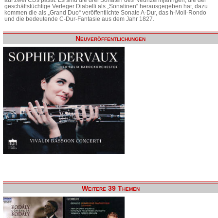
geschäftstüchtige Verleger Diabelli als „Sonatinen“ herausgegeben hat, dazu
kommen die als „Grand Duo“ veröffentlichte Sonate A-Dur, das h-Moll-Rondo
und die bedeutende C-Dur-Fantasie aus dem Jahr 1827.
Neuveröffentlichungen
Weitere 39 Themen