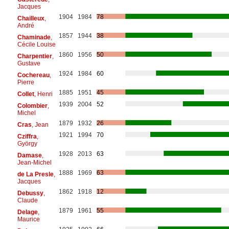
Jacques
1904
1984
78
Chailleux
,
André
1857
1944
38
Chaminade
,
Cécile Louise
1860
1956
50
Charpentier
,
Gustave
1924
1984
60
Cochereau
,
Pierre
1885
1951
45
Collet
, Henri
1939
2004
52
Colombier
,
Michel
1879
1932
26
Cras
, Jean
1921
1994
70
Cziffra
,
György
1928
2013
63
Damase
,
Jean-Michel
1888
1969
63
de La Presle
,
Jacques
1862
1918
12
Debussy
,
Claude
1879
1961
55
Delage
,
Maurice