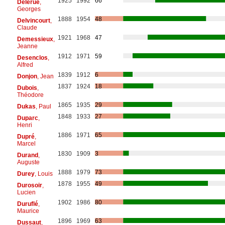
1925
1992
66
Delerue
,
Georges
1888
1954
48
Delvincourt
,
Claude
1921
1968
47
Demessieux
,
Jeanne
1912
1971
59
Desenclos
,
Alfred
1839
1912
6
Donjon
, Jean
1837
1924
18
Dubois
,
Théodore
1865
1935
29
Dukas
, Paul
1848
1933
27
Duparc
,
Henri
1886
1971
65
Dupré
,
Marcel
1830
1909
3
Durand
,
Auguste
1888
1979
73
Durey
, Louis
1878
1955
49
Durosoir
,
Lucien
1902
1986
80
Duruflé
,
Maurice
1896
1969
63
Dussaut
,