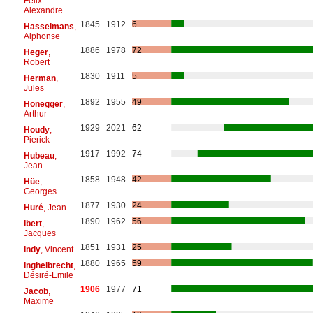
Félix
Alexandre
1845
1912
6
Hasselmans
,
Alphonse
1886
1978
72
Heger
,
Robert
1830
1911
5
Herman
,
Jules
1892
1955
49
Honegger
,
Arthur
1929
2021
62
Houdy
,
Pierick
1917
1992
74
Hubeau
,
Jean
1858
1948
42
Hüe
,
Georges
1877
1930
24
Huré
, Jean
1890
1962
56
Ibert
,
Jacques
1851
1931
25
Indy
, Vincent
1880
1965
59
Inghelbrecht
,
Désiré-Emile
1906
1977
71
Jacob
,
Maxime