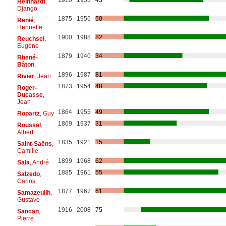
Reinhardt
,
Django
1875
1956
50
Renié
,
Henriette
1900
1988
82
Reuchsel
,
Eugène
1879
1940
34
Rhené-
Bâton
,
1896
1987
81
Rivier
, Jean
1873
1954
48
Roger-
Ducasse
,
Jean
1864
1955
49
Ropartz
, Guy
1869
1937
31
Roussel
,
Albert
1835
1921
15
Saint-Saëns
,
Camille
1899
1968
62
Sala
, André
1885
1961
55
Salzedo
,
Carlos
1877
1967
61
Samazeuilh
,
Gustave
1916
2008
75
Sancan
,
Pierre