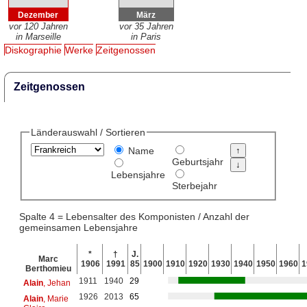
Dezember
März
vor 120 Jahren
vor 35 Jahren
in Marseille
in Paris
Diskographie
Werke
Zeitgenossen
Zeitgenossen
Länderauswahl / Sortieren
Name
Geburtsjahr
Lebensjahre
Sterbejahr
Spalte 4 = Lebensalter des Komponisten / Anzahl der
gemeinsamen Lebensjahre
*
†
J.
Marc
1906
1991
85
1900
1910
1920
1930
1940
1950
1960
1
Berthomieu
1911
1940
29
Alain
, Jehan
1926
2013
65
Alain
, Marie