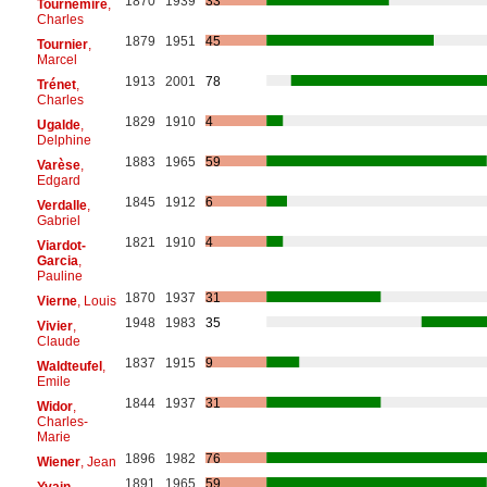
1870
1939
33
Tournemire
,
Charles
1879
1951
45
Tournier
,
Marcel
1913
2001
78
Trénet
,
Charles
1829
1910
4
Ugalde
,
Delphine
1883
1965
59
Varèse
,
Edgard
1845
1912
6
Verdalle
,
Gabriel
1821
1910
4
Viardot-
Garcia
,
Pauline
1870
1937
31
Vierne
, Louis
1948
1983
35
Vivier
,
Claude
1837
1915
9
Waldteufel
,
Emile
1844
1937
31
Widor
,
Charles-
Marie
1896
1982
76
Wiener
, Jean
1891
1965
59
Yvain
,