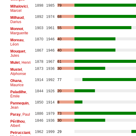
1898
1985
79
Mihalovici
,
Marcel
1892
1974
68
Milhaud
,
Darius
1903
1961
55
Monnot
,
Marguerite
1870
1946
40
Moreau
,
Léon
1867
1946
40
Mouquet
,
Jules
1878
1967
61
Mulet
, Henri
1873
1936
30
Mustel
,
Alphonse
1914
1992
77
Ohana
,
Maurice
1844
1926
20
Paladilhe
,
Émile
1850
1914
8
Pannequin
,
Jean
1886
1979
73
Paray
, Paul
1846
1936
30
Périlhou
,
Albert
1962
1999
29
Petrucciani
,