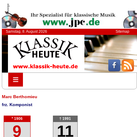
Anzeige
Samstag, 8. August 2026
Sitemap
≡
≡
Marc Berthomieu
frz. Komponist
* 1906
† 1991
9
11