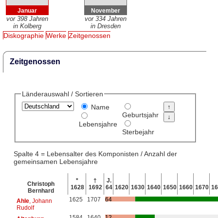
Januar
November
vor 398 Jahren
vor 334 Jahren
in Kolberg
in Dresden
Diskographie
Werke
Zeitgenossen
Zeitgenossen
Länderauswahl / Sortieren
Name
Geburtsjahr
Lebensjahre
Sterbejahr
Spalte 4 = Lebensalter des Komponisten / Anzahl der
gemeinsamen Lebensjahre
*
†
J.
Christoph
1628
1692
64
1620
1630
1640
1650
1660
1670
16
Bernhard
1625
1707
64
Ahle
, Johann
Rudolf
1584
1640
12