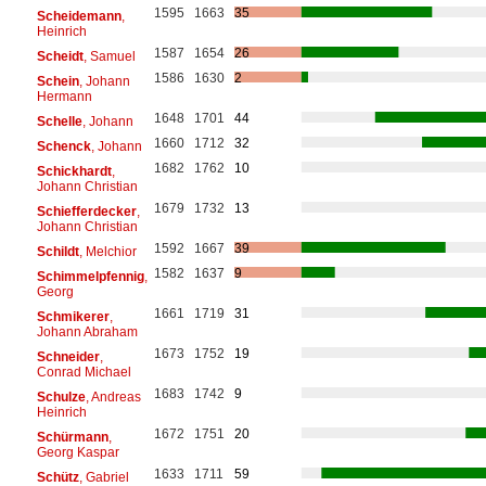
1595
1663
35
Scheidemann
,
Heinrich
1587
1654
26
Scheidt
, Samuel
1586
1630
2
Schein
, Johann
Hermann
1648
1701
44
Schelle
, Johann
1660
1712
32
Schenck
, Johann
1682
1762
10
Schickhardt
,
Johann Christian
1679
1732
13
Schiefferdecker
,
Johann Christian
1592
1667
39
Schildt
, Melchior
1582
1637
9
Schimmelpfennig
,
Georg
1661
1719
31
Schmikerer
,
Johann Abraham
1673
1752
19
Schneider
,
Conrad Michael
1683
1742
9
Schulze
, Andreas
Heinrich
1672
1751
20
Schürmann
,
Georg Kaspar
1633
1711
59
Schütz
, Gabriel