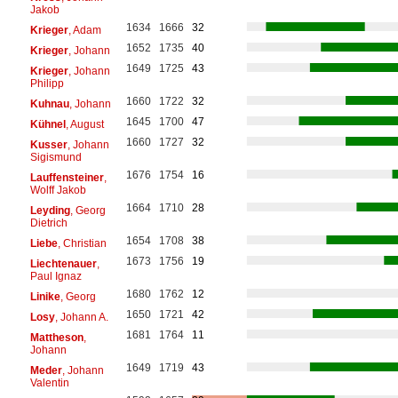
Jakob
1634
1666
32
Krieger
, Adam
1652
1735
40
Krieger
, Johann
1649
1725
43
Krieger
, Johann
Philipp
1660
1722
32
Kuhnau
, Johann
1645
1700
47
Kühnel
, August
1660
1727
32
Kusser
, Johann
Sigismund
1676
1754
16
Lauffensteiner
,
Wolff Jakob
1664
1710
28
Leyding
, Georg
Dietrich
1654
1708
38
Liebe
, Christian
1673
1756
19
Liechtenauer
,
Paul Ignaz
1680
1762
12
Linike
, Georg
1650
1721
42
Losy
, Johann A.
1681
1764
11
Mattheson
,
Johann
1649
1719
43
Meder
, Johann
Valentin