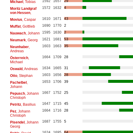
1592
1657
29
Michael
, Tobias
1572
1632
4
Moritz Landgraf
von Hessen
,
1610
1671
43
Movius
, Caspar
1690
1770
2
Muffat
, Gottlieb
1595
1630
2
Nauwach
, Johann
1621
1681
53
Neumark
, Georg
1603
1663
35
Neunhaber
,
Andreas
1664
1709
28
Österreich
,
Michael
1634
1665
31
Oswald
, Andreas
1603
1656
28
Otto
, Stephan
1653
1706
39
Pachelbel
,
Johann
1667
1752
25
Pepusch
, Johann
Christoph
1647
1715
45
Petritz
, Basilius
1664
1716
28
Pez
, Johann
Christoph
1687
1755
5
Pisendel
, Johann
Georg
1624
1695
64