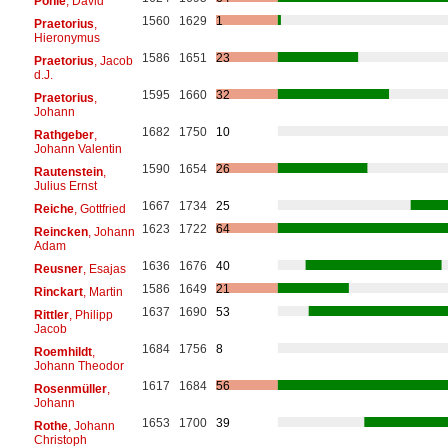
Pohle
, David
1560
1629
1
Praetorius
,
Hieronymus
1586
1651
23
Praetorius
, Jacob
d.J.
1595
1660
32
Praetorius
,
Johann
1682
1750
10
Rathgeber
,
Johann Valentin
1590
1654
26
Rautenstein
,
Julius Ernst
1667
1734
25
Reiche
, Gottfried
1623
1722
64
Reincken
, Johann
Adam
1636
1676
40
Reusner
, Esajas
1586
1649
21
Rinckart
, Martin
1637
1690
53
Rittler
, Philipp
Jacob
1684
1756
8
Roemhildt
,
Johann Theodor
1617
1684
56
Rosenmüller
,
Johann
1653
1700
39
Rothe
, Johann
Christoph