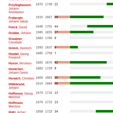
1670
1739
22
Freylinghausen
,
Johann
Anastasius
1616
1667
39
Froberger
,
Johann Jakob
1648
1701
44
Funck
, David
1585
1655
27
Grabbe
, Johann
1683
1760
9
Graupner
,
Christoph
1593
1637
9
Grimm
, Heinrich
1685
1759
7
Händel
, Georg
Friedrich
1605
1670
42
Hasse
, Nicolaus
1683
1729
9
Heinichen
,
Johann David
1609
1663
35
Herwich
, Christian
1614
1684
56
Hildebrand
,
Johann
1679
1715
13
Hoffmann
, Georg
Melchior
1679
1715
13
Hoffmann
,
Melchior
1658
1723
34
Hültz
, Achaz