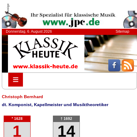
Anzeige
Donnerstag, 6. August 2026
Sitemap
≡
≡
Christoph Bernhard
dt. Komponist, Kapellmeister und Musiktheoretiker
* 1628
† 1692
1
14