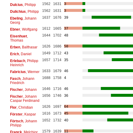
1562
1631
3
Dulcius
, Philipp
1562
1631
3
Dulichius
, Philipp
1637
1676
39
Ebeling
, Johann
Georg
1612
1665
37
Ebner
, Wolfgang
1644
1702
48
Eisenhuet
,
Thomas
1626
1686
58
Erben
, Balthasar
1649
1712
43
Erich
, Daniel
1657
1714
35
Erlebach
, Philipp
Heinrich
1633
1679
46
Fabricius
, Werner
1688
1758
4
Fasch
, Johann
Friedrich
1646
1716
46
Fischer
, Johann
1656
1746
36
Fischer
, Johann
Caspar Ferdinand
1626
1697
64
Flor
, Christian
1616
1673
45
Förster
, Kaspar
1652
1732
40
Förtsch
, Johann
Philipp
1579
1639
11
Franck
, Melchior