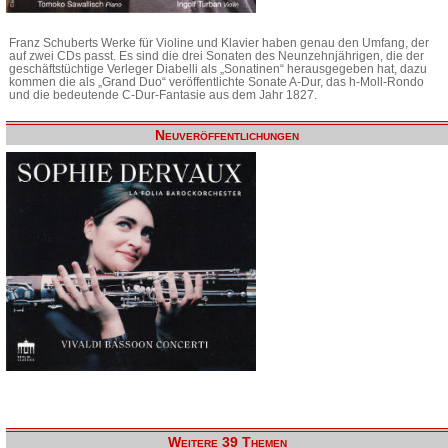
Franz Schuberts Werke für Violine und Klavier haben genau den Umfang, der
auf zwei CDs passt. Es sind die drei Sonaten des Neunzehnjährigen, die der
geschäftstüchtige Verleger Diabelli als „Sonatinen“ herausgegeben hat, dazu
kommen die als „Grand Duo“ veröffentlichte Sonate A-Dur, das h-Moll-Rondo
und die bedeutende C-Dur-Fantasie aus dem Jahr 1827.
Neuveröffentlichungen
Weitere 39 Themen