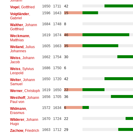
Johann
1650
1711
42
Vogel
, Gottfried
1596
1643
15
Voigtländer
,
Gabriel
1684
1748
8
Walther
, Johann
Gottfried
1619
1674
46
Weckmann
,
Matthias
1605
1663
35
Weiland
, Julius
Johannes
1662
1754
30
Weiss
, Johann
Jacob
1686
1750
6
Weiss
, Sylvius
Leopold
1650
1720
42
Welter
, Johann
Samuel
1619
1650
22
Werner
, Christoph
1656
1705
36
Westhoff
, Johann
Paul von
1572
1634
6
Widmann
,
Erasmus
1670
1724
22
Wilderer
, Johann
Hugo
1663
1712
29
Zachow
, Friedrich