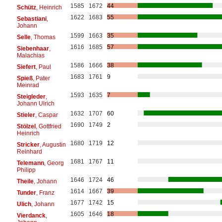
1585
1672
44
Schütz
, Heinrich
1622
1683
55
Sebastiani
,
Johann
1599
1663
35
Selle
, Thomas
1616
1685
57
Siebenhaar
,
Malachias
1586
1666
38
Siefert
, Paul
1683
1761
9
Spieß
, Pater
Meinrad
1593
1635
7
Steigleder
,
Johann Ulrich
1632
1707
60
Stieler
, Caspar
1690
1749
2
Stölzel
, Gottfried
Heinrich
1680
1719
12
Stricker
, Augustin
Reinhard
1681
1767
11
Telemann
, Georg
Philipp
1646
1724
46
Theile
, Johann
1614
1667
39
Tunder
, Franz
1677
1742
15
Ulich
, Johann
1605
1646
18
Vierdanck
,