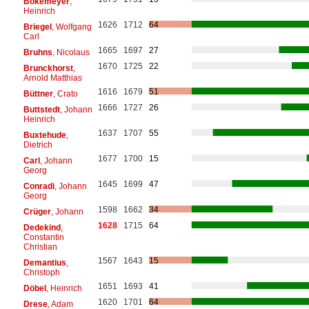
Bokemeyer
,
Heinrich
1626
1712
64
Briegel
, Wolfgang
Carl
1665
1697
27
Bruhns
, Nicolaus
1670
1725
22
Brunckhorst
,
Arnold Matthias
1616
1679
51
Büttner
, Crato
1666
1727
26
Buttstedt
, Johann
Heinrich
1637
1707
55
Buxtehude
,
Dietrich
1677
1700
15
Carl
, Johann
Georg
1645
1699
47
Conradi
, Johann
Georg
1598
1662
34
Crüger
, Johann
1628
1715
64
Dedekind
,
Constantin
Christian
1567
1643
15
Demantius
,
Christoph
1651
1693
41
Döbel
, Heinrich
1620
1701
64
Drese
, Adam