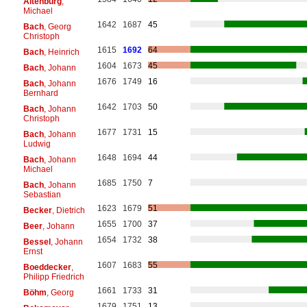
Altenburg
,
Michael
1642
1687
45
Bach
, Georg
Christoph
1615
1692
64
Bach
, Heinrich
1604
1673
45
Bach
, Johann
1676
1749
16
Bach
, Johann
Bernhard
1642
1703
50
Bach
, Johann
Christoph
1677
1731
15
Bach
, Johann
Ludwig
1648
1694
44
Bach
, Johann
Michael
1685
1750
7
Bach
, Johann
Sebastian
1623
1679
51
Becker
, Dietrich
1655
1700
37
Beer
, Johann
1654
1732
38
Bessel
, Johann
Ernst
1607
1683
55
Boeddecker
,
Philipp Friedrich
1661
1733
31
Böhm
, Georg
1679
1751
13