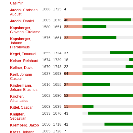
Casimir
1688
1725
4
Jacobi
, Christian
August
1605
1676
48
Jacobi
, Daniel
1580
1651
23
Kapsberger
,
Giovanni Girolamo
1575
1661
33
Kapsberger
,
Johann
Hieronymus
1655
1724
37
Kegel
, Emanuel
1674
1739
18
Keiser
, Reinhard
1670
1748
22
Kellner
, David
1627
1693
64
Kerll
, Johann
Caspar
1616
1655
27
Kindermann
,
Johann Erasmus
1602
1680
52
Kircher
,
Athanasius
1603
1639
11
Kittel
, Caspar
1633
1676
43
Knüpfer
,
Sebastian
1650
1718
42
Kremberg
, Jakob
1685
1728
7
Kress
, Johann