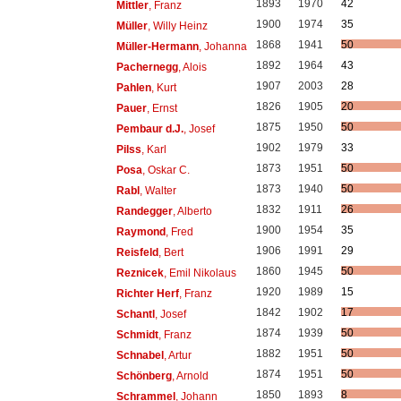
1893
1970
42
Mittler
, Franz
1900
1974
35
Müller
, Willy Heinz
1868
1941
50
Müller-Hermann
, Johanna
1892
1964
43
Pachernegg
, Alois
1907
2003
28
Pahlen
, Kurt
1826
1905
20
Pauer
, Ernst
1875
1950
50
Pembaur d.J.
, Josef
1902
1979
33
Pilss
, Karl
1873
1951
50
Posa
, Oskar C.
1873
1940
50
Rabl
, Walter
1832
1911
26
Randegger
, Alberto
1900
1954
35
Raymond
, Fred
1906
1991
29
Reisfeld
, Bert
1860
1945
50
Reznicek
, Emil Nikolaus
1920
1989
15
Richter Herf
, Franz
1842
1902
17
Schantl
, Josef
1874
1939
50
Schmidt
, Franz
1882
1951
50
Schnabel
, Artur
1874
1951
50
Schönberg
, Arnold
1850
1893
8
Schrammel
, Johann