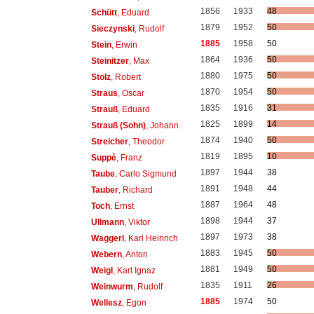
1856
1933
48
Schütt
, Eduard
1879
1952
50
Sieczynski
, Rudolf
1885
1958
50
Stein
, Erwin
1864
1936
50
Steinitzer
, Max
1880
1975
50
Stolz
, Robert
1870
1954
50
Straus
, Oscar
1835
1916
31
Strauß
, Eduard
1825
1899
14
Strauß (Sohn)
, Johann
1874
1940
50
Streicher
, Theodor
1819
1895
10
Suppè
, Franz
1897
1944
38
Taube
, Carlo Sigmund
1891
1948
44
Tauber
, Richard
1887
1964
48
Toch
, Ernst
1898
1944
37
Ullmann
, Viktor
1897
1973
38
Waggerl
, Karl Heinrich
1883
1945
50
Webern
, Anton
1881
1949
50
Weigl
, Karl Ignaz
1835
1911
26
Weinwurm
, Rudolf
1885
1974
50
Wellesz
, Egon