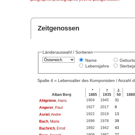
Zeitgenossen
Länderauswahl / Sortieren
Name
Geburts
Lebensjahre
Sterbej
Spalte 4 = Lebensalter des Komponisten / Anzahl
*
†
J.
Alban Berg
1885
1935
50
188
1904
1945
31
Ahlgrimm
, Hans
1927
2017
8
Angerer
, Paul
1922
2019
13
Asriel
, Andre
1896
1978
39
Bach
, Maria
1892
1942
43
Bachrich
, Ernst
1908
1987
27