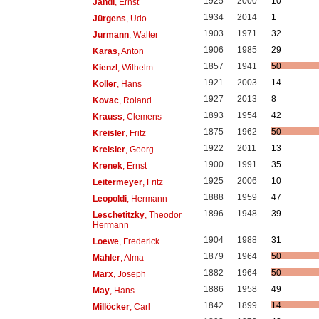
1925
2000
10
Jandl
, Ernst
1934
2014
1
Jürgens
, Udo
1903
1971
32
Jurmann
, Walter
1906
1985
29
Karas
, Anton
1857
1941
50
Kienzl
, Wilhelm
1921
2003
14
Koller
, Hans
1927
2013
8
Kovac
, Roland
1893
1954
42
Krauss
, Clemens
1875
1962
50
Kreisler
, Fritz
1922
2011
13
Kreisler
, Georg
1900
1991
35
Krenek
, Ernst
1925
2006
10
Leitermeyer
, Fritz
1888
1959
47
Leopoldi
, Hermann
1896
1948
39
Leschetitzky
, Theodor
Hermann
1904
1988
31
Loewe
, Frederick
1879
1964
50
Mahler
, Alma
1882
1964
50
Marx
, Joseph
1886
1958
49
May
, Hans
1842
1899
14
Millöcker
, Carl