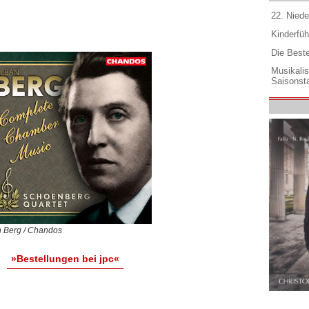
22. Niede
Kinderfüh
Die Best
Musikali
Saisonsta
 Berg / Chandos
»Bestellungen bei jpc«