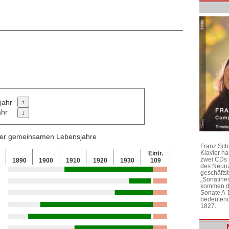
jahr
ahr
 der gemeinsamen Lebensjahre
Franz Sch
Klavier h
Eintr.
zwei CDs 
0
1890
1900
1910
1920
1930
109
des Neunz
geschäftst
„Sonatine
kommen di
Sonate A-
bedeutend
1827.