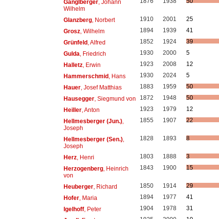
1876
1938
50
Ganglberger
, Johann
Wilhelm
1910
2001
25
Glanzberg
, Norbert
1894
1939
41
Grosz
, Wilhelm
1852
1924
39
Grünfeld
, Alfred
1930
2000
5
Gulda
, Friedrich
1923
2008
12
Halletz
, Erwin
1930
2024
5
Hammerschmid
, Hans
1883
1959
50
Hauer
, Josef Matthias
1872
1948
50
Hausegger
, Siegmund von
1923
1979
12
Heiller
, Anton
1855
1907
22
Hellmesberger (Jun.)
,
Joseph
1828
1893
8
Hellmesberger (Sen.)
,
Joseph
1803
1888
3
Herz
, Henri
1843
1900
15
Herzogenberg
, Heinrich
von
1850
1914
29
Heuberger
, Richard
1894
1977
41
Hofer
, Maria
1904
1978
31
Igelhoff
, Peter