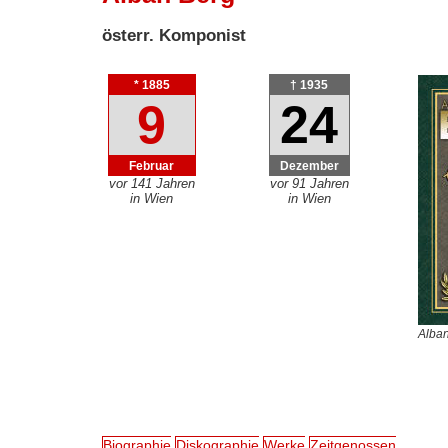
österr. Komponist
* 1885
† 1935
9
24
Februar
Dezember
vor 141 Jahren
vor 91 Jahren
in Wien
in Wien
Alban
Biographie
Diskographie
Werke
Zeitgenossen