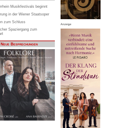
rrhein Musikfestivals beginnt
rung in der Wiener Staatsoper
en zum Schluss
Anzeige
scher Spaziergang zum
rt
Neue Besprechungen