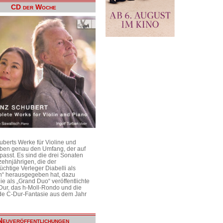
CD der Woche
uberts Werke für Violine und
aben genau den Umfang, der auf
passt. Es sind die drei Sonaten
ehnjährigen, die der
üchtige Verleger Diabelli als
n“ herausgegeben hat, dazu
e als „Grand Duo“ veröffentlichte
Dur, das h-Moll-Rondo und die
e C-Dur-Fantasie aus dem Jahr
Neuveröffentlichungen