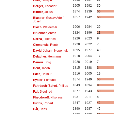
Beer
, Joseph
1905
1992
30
Berger
, Theodor
1874
1939
50
Bittner
, Julius
1857
1942
50
Blasser
, Gustav Adolf
Josef
1906
1984
29
Bloch
, Waldemar
1824
1896
11
Bruckner
, Anton
1926
2023
9
Cerha
, Friedrich
1928
2022
7
Clemencic
, René
1895
1977
40
David
, Johann Nepomuk
1918
2004
17
Delacher
, Hermann
1928
2019
7
Demus
, Jörg
1815
1888
3
Dont
, Jacob
1916
2005
19
Eder
, Helmut
1874
1949
50
Eysler
, Edmund
1843
1894
9
Fahrbach (Sohn)
, Philipp
1877
1943
50
Fall
, Siegfried
1931
2011
4
Fheodoroff
, Nikolaus
1847
1927
42
Fuchs
, Robert
1890
1987
45
Gál
, Hans