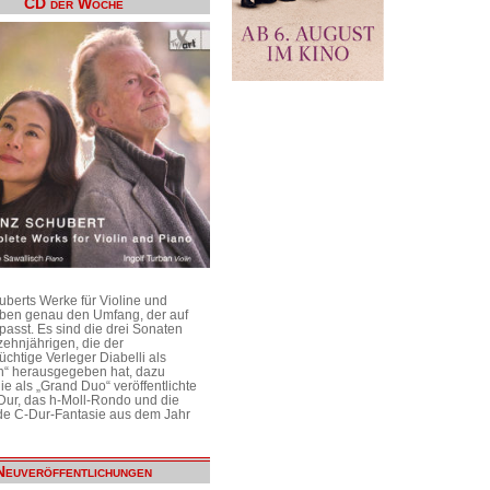
CD der Woche
uberts Werke für Violine und
aben genau den Umfang, der auf
passt. Es sind die drei Sonaten
ehnjährigen, die der
üchtige Verleger Diabelli als
n“ herausgegeben hat, dazu
e als „Grand Duo“ veröffentlichte
Dur, das h-Moll-Rondo und die
e C-Dur-Fantasie aus dem Jahr
Neuveröffentlichungen