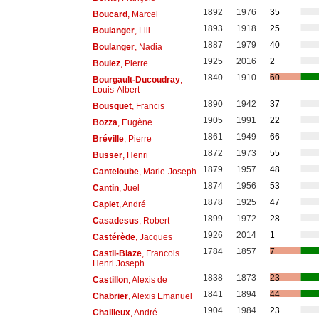
1892
1976
35
Boucard
, Marcel
1893
1918
25
Boulanger
, Lili
1887
1979
40
Boulanger
, Nadia
1925
2016
2
Boulez
, Pierre
1840
1910
60
Bourgault-Ducoudray
,
Louis-Albert
1890
1942
37
Bousquet
, Francis
1905
1991
22
Bozza
, Eugène
1861
1949
66
Bréville
, Pierre
1872
1973
55
Büsser
, Henri
1879
1957
48
Canteloube
, Marie-Joseph
1874
1956
53
Cantin
, Juel
1878
1925
47
Caplet
, André
1899
1972
28
Casadesus
, Robert
1926
2014
1
Castérède
, Jacques
1784
1857
7
Castil-Blaze
, Francois
Henri Joseph
1838
1873
23
Castillon
, Alexis de
1841
1894
44
Chabrier
, Alexis Emanuel
1904
1984
23
Chailleux
, André