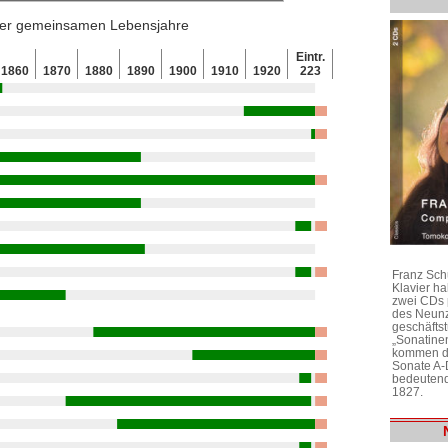
 der gemeinsamen Lebensjahre
Eintr.
1860
1870
1880
1890
1900
1910
1920
223
Franz Sch
Klavier h
zwei CDs 
des Neunz
geschäftst
„Sonatine
kommen di
Sonate A-
bedeutend
1827.