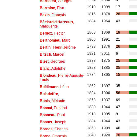
1924
2006
3
Barboteu
, Georges
1910
1999
17
Barraine
, Elsa
1816
1878
28
Bazin
, François
1884
1964
43
Béclard d'Harcourt
,
Marguerite
1803
1869
19
Berlioz
, Hector
1906
1991
21
Berthomieu
, Marc
1798
1876
26
Bertini
, Henri Jérôme
1921
2011
6
Bitsch
, Marcel
1838
1875
25
Bizet
, Georges
1828
1885
35
Blanc
, Adolphe
1784
1865
15
Blondeau
, Pierre-Auguste-
Louis
1862
1897
35
Boëllmann
, Léon
1834
1906
56
Boisdeffre
,
1858
1937
69
Bonis
, Mélanie
1880
1944
47
Bonnal
, Ermend
1918
1995
9
Bonneau
, Paul
1884
1944
43
Bonnet
, Joseph
1863
1909
46
Bordes
, Charles
1840
1920
70
Borne
, François