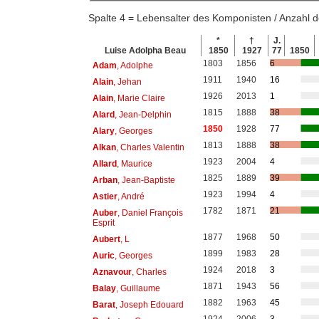
Spalte 4 = Lebensalter des Komponisten / Anzahl
*
†
J.
Luise Adolpha Beau
1850
1927
77
1850
1803
1856
6
Adam
, Adolphe
1911
1940
16
Alain
, Jehan
1926
2013
1
Alain
, Marie Claire
1815
1888
38
Alard
, Jean-Delphin
1850
1928
77
Alary
, Georges
1813
1888
38
Alkan
, Charles Valentin
1923
2004
4
Allard
, Maurice
1825
1889
39
Arban
, Jean-Baptiste
1923
1994
4
Astier
, André
1782
1871
21
Auber
, Daniel François
Esprit
1877
1968
50
Aubert
, L
1899
1983
28
Auric
, Georges
1924
2018
3
Aznavour
, Charles
1871
1943
56
Balay
, Guillaume
1882
1963
45
Barat
, Joseph Edouard