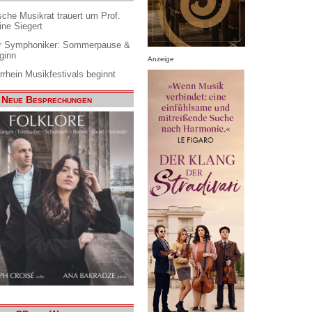
che Musikrat trauert um Prof.
ine Siegert
 Symphoniker: Sommerpause &
ginn
Anzeige
rrhein Musikfestivals beginnt
Neue Besprechungen