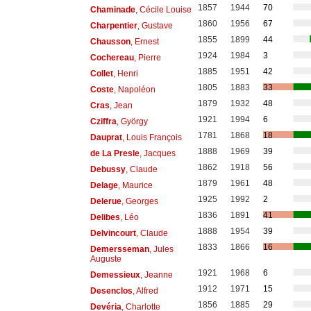
1857
1944
70
Chaminade
, Cécile Louise
1860
1956
67
Charpentier
, Gustave
1855
1899
44
Chausson
, Ernest
1924
1984
3
Cochereau
, Pierre
1885
1951
42
Collet
, Henri
1805
1883
33
Coste
, Napoléon
1879
1932
48
Cras
, Jean
1921
1994
6
Cziffra
, György
1781
1868
18
Dauprat
, Louis François
1888
1969
39
de La Presle
, Jacques
1862
1918
56
Debussy
, Claude
1879
1961
48
Delage
, Maurice
1925
1992
2
Delerue
, Georges
1836
1891
41
Delibes
, Léo
1888
1954
39
Delvincourt
, Claude
1833
1866
16
Demersseman
, Jules
Auguste
1921
1968
6
Demessieux
, Jeanne
1912
1971
15
Desenclos
, Alfred
1856
1885
29
Devéria
, Charlotte