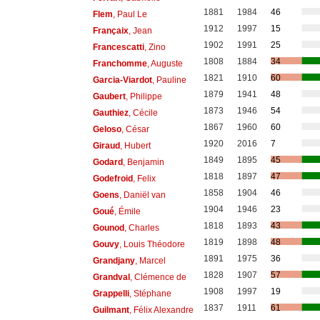
1881
1984
46
Flem
, Paul Le
1912
1997
15
Françaix
, Jean
1902
1991
25
Francescatti
, Zino
1808
1884
34
Franchomme
, Auguste
1821
1910
60
Garcia-Viardot
, Pauline
1879
1941
48
Gaubert
, Philippe
1873
1946
54
Gauthiez
, Cécile
1867
1960
60
Geloso
, César
1920
2016
7
Giraud
, Hubert
1849
1895
45
Godard
, Benjamin
1818
1897
47
Godefroid
, Felix
1858
1904
46
Goens
, Daniël van
1904
1946
23
Goué
, Émile
1818
1893
43
Gounod
, Charles
1819
1898
48
Gouvy
, Louis Théodore
1891
1975
36
Grandjany
, Marcel
1828
1907
57
Grandval
, Clémence de
1908
1997
19
Grappelli
, Stéphane
1837
1911
61
Guilmant
, Félix Alexandre