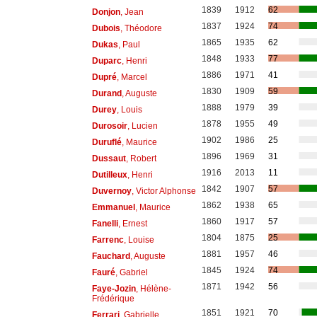
1839
1912
62
Donjon
, Jean
1837
1924
74
Dubois
, Théodore
1865
1935
62
Dukas
, Paul
1848
1933
77
Duparc
, Henri
1886
1971
41
Dupré
, Marcel
1830
1909
59
Durand
, Auguste
1888
1979
39
Durey
, Louis
1878
1955
49
Durosoir
, Lucien
1902
1986
25
Duruflé
, Maurice
1896
1969
31
Dussaut
, Robert
1916
2013
11
Dutilleux
, Henri
1842
1907
57
Duvernoy
, Victor Alphonse
1862
1938
65
Emmanuel
, Maurice
1860
1917
57
Fanelli
, Ernest
1804
1875
25
Farrenc
, Louise
1881
1957
46
Fauchard
, Auguste
1845
1924
74
Fauré
, Gabriel
1871
1942
56
Faye-Jozin
, Hélène-
Frédérique
1851
1921
70
Ferrari
, Gabrielle