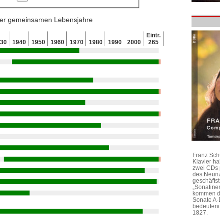
 der gemeinsamen Lebensjahre
Eintr.
930
1940
1950
1960
1970
1980
1990
2000
265
Franz Sch
Klavier h
zwei CDs 
des Neunz
geschäftst
„Sonatine
kommen di
Sonate A-
bedeutend
1827.