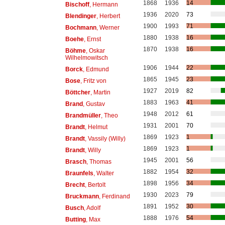
1868
1936
14
Bischoff
, Hermann
1936
2020
73
Blendinger
, Herbert
1900
1993
71
Bochmann
, Werner
1880
1938
16
Boehe
, Ernst
1870
1938
16
Böhme
, Oskar
Wilhelmowitsch
1906
1944
22
Borck
, Edmund
1865
1945
23
Bose
, Fritz von
1927
2019
82
Böttcher
, Martin
1883
1963
41
Brand
, Gustav
1948
2012
61
Brandmüller
, Theo
1931
2001
70
Brandt
, Helmut
1869
1923
1
Brandt
, Vassily (Willy)
1869
1923
1
Brandt
, Willy
1945
2001
56
Brasch
, Thomas
1882
1954
32
Braunfels
, Walter
1898
1956
34
Brecht
, Bertolt
1930
2023
79
Bruckmann
, Ferdinand
1891
1952
30
Busch
, Adolf
1888
1976
54
Butting
, Max