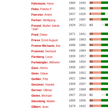
1860
1940
18
Fährmann
, Hans
1891
1961
39
Finke
, Fidelio F.
1837
1926
4
Foerster
, Anton
1907
1987
65
Fortner
, Wolfgang
1926
2012
83
Freund
, Walter Jakob
"Joki"
1871
1941
19
Fried
, Oskar
1880
1963
41
Friese
, Ernst August
1888
1986
64
Fromm-Michaels
, Ilse
1906
1984
62
Frommel
, Gerhard
1909
1957
35
Fürnberg
, Louis
1886
1954
32
Furtwängler
, Wilhelm
1908
1967
45
Gaze
, Heino
1889
1952
30
Geier
, Oskar
1921
1984
62
Geißler
, Fritz
1909
2007
85
Genzmer
, Harald
1897
1969
47
Gerster
, Ottmar
1927
2019
82
Gielen
, Michael
1895
1956
34
Gieseking
, Walter
1879
1942
20
Gilbert
, Jean