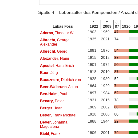
Spalte 4 = Lebensalter des Komponisten / Anzahl
*
†
J.
Lukas Foss
1922
2009
87
1920
1
1903
1969
47
Adorno
, Theodor W.
1935
2021
74
Albrecht
, George
Alexander
1891
1976
54
Albrecht
, Georg
1915
2012
87
Alexander
, Haim
1901
1972
50
Apostel
, Hans Erich
1918
2010
87
Baur
, Jürg
1928
1980
52
Bausznern
, Dietrich von
1864
1929
7
Beer-Walbrunn
, Anton
1897
1984
62
Ben-Haim
, Paul
1931
2015
78
Benary
, Peter
1909
2002
80
Berger
, Jean
1928
2008
80
Beyer
, Frank Michael
1888
1944
22
Beyer
, Johanna
Magdalena
1906
2001
79
Biebl
, Franz