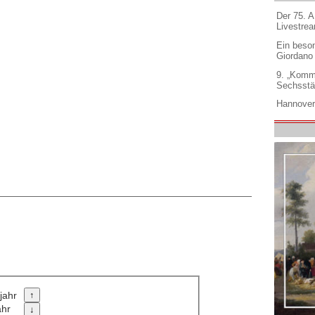
Der 75. 
Livestre
Ein beso
Giordano
9. „Komm
Sechsstä
Hannover
jahr
ahr