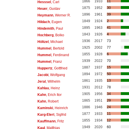
1866
1933
11
Hesssel
, Carl
1875
1952
30
Heuer
, Gustav
1896
1961
39
Heymann
, Werner R.
1849
1924
2
Hildach
, Eugen
1895
1963
41
Hindemith
, Paul
1843
1926
4
Hochberg
, Bolko
1936
2017
73
Höltzel
, Michael
1925
2002
77
Hummel
, Bertold
1855
1928
6
Hummel
, Ferdinand
1939
2022
70
Hummel
, Franz
1887
1937
15
Huppertz
, Gottfried
1894
1972
50
Jacobi
, Wolfgang
1861
1935
13
Jeral
, Wilhelm
1931
2012
78
Kahlau
, Heinz
1905
1956
34
Kahn
, Erich Itor
1865
1951
29
Kahn
, Robert
1886
1946
24
Kaminski
, Heinrich
1877
1933
11
Karg-Elert
, Sigfrid
1855
1934
12
Kauffmann
, Fritz
1949
2020
60
Kaul
, Matthias