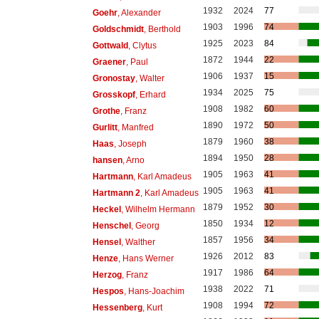
1932
2024
77
Goehr
, Alexander
1903
1996
74
Goldschmidt
, Berthold
1925
2023
84
Gottwald
, Clytus
1872
1944
22
Graener
, Paul
1906
1937
15
Gronostay
, Walter
1934
2025
75
Grosskopf
, Erhard
1908
1982
60
Grothe
, Franz
1890
1972
50
Gurlitt
, Manfred
1879
1960
38
Haas
, Joseph
1894
1950
28
hansen
, Arno
1905
1963
41
Hartmann
, Karl Amadeus
1905
1963
41
Hartmann 2
, Karl Amadeus
1879
1952
30
Heckel
, Wilhelm Hermann
1850
1934
12
Henschel
, Georg
1857
1956
34
Hensel
, Walther
1926
2012
83
Henze
, Hans Werner
1917
1986
64
Herzog
, Franz
1938
2022
71
Hespos
, Hans-Joachim
1908
1994
72
Hessenberg
, Kurt