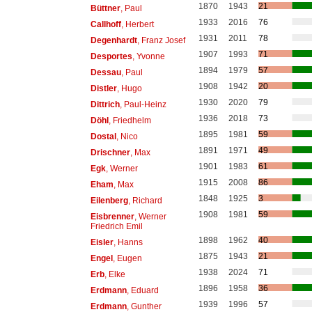
1870
1943
21
Büttner
, Paul
1933
2016
76
Callhoff
, Herbert
1931
2011
78
Degenhardt
, Franz Josef
1907
1993
71
Desportes
, Yvonne
1894
1979
57
Dessau
, Paul
1908
1942
20
Distler
, Hugo
1930
2020
79
Dittrich
, Paul-Heinz
1936
2018
73
Döhl
, Friedhelm
1895
1981
59
Dostal
, Nico
1891
1971
49
Drischner
, Max
1901
1983
61
Egk
, Werner
1915
2008
86
Eham
, Max
1848
1925
3
Eilenberg
, Richard
1908
1981
59
Eisbrenner
, Werner
Friedrich Emil
1898
1962
40
Eisler
, Hanns
1875
1943
21
Engel
, Eugen
1938
2024
71
Erb
, Elke
1896
1958
36
Erdmann
, Eduard
1939
1996
57
Erdmann
, Gunther