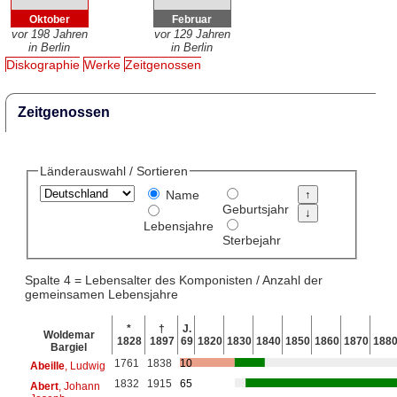
Oktober
Februar
vor 198 Jahren
vor 129 Jahren
in Berlin
in Berlin
Diskographie
Werke
Zeitgenossen
Zeitgenossen
Länderauswahl / Sortieren
Name
Geburtsjahr
Lebensjahre
Sterbejahr
Spalte 4 = Lebensalter des Komponisten / Anzahl der
gemeinsamen Lebensjahre
*
†
J.
Woldemar
1828
1897
69
1820
1830
1840
1850
1860
1870
188
Bargiel
1761
1838
10
Abeille
, Ludwig
1832
1915
65
Abert
, Johann