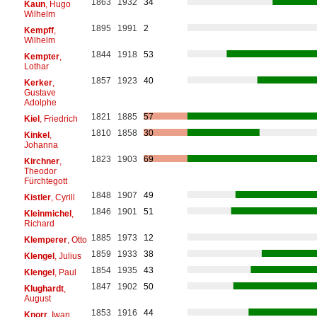
1863
1932
34
Kaun
, Hugo
Wilhelm
1895
1991
2
Kempff
,
Wilhelm
1844
1918
53
Kempter
,
Lothar
1857
1923
40
Kerker
,
Gustave
Adolphe
1821
1885
57
Kiel
, Friedrich
1810
1858
30
Kinkel
,
Johanna
1823
1903
69
Kirchner
,
Theodor
Fürchtegott
1848
1907
49
Kistler
, Cyrill
1846
1901
51
Kleinmichel
,
Richard
1885
1973
12
Klemperer
, Otto
1859
1933
38
Klengel
, Julius
1854
1935
43
Klengel
, Paul
1847
1902
50
Klughardt
,
August
1853
1916
44
Knorr
, Iwan