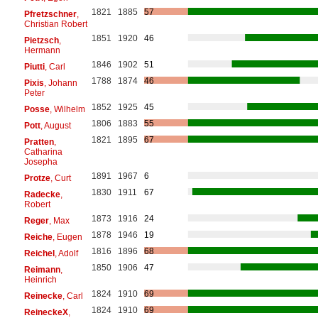
1821
1885
57
Pfretzschner
,
Christian Robert
1851
1920
46
Pietzsch
,
Hermann
1846
1902
51
Piutti
, Carl
1788
1874
46
Pixis
, Johann
Peter
1852
1925
45
Posse
, Wilhelm
1806
1883
55
Pott
, August
1821
1895
67
Pratten
,
Catharina
Josepha
1891
1967
6
Protze
, Curt
1830
1911
67
Radecke
,
Robert
1873
1916
24
Reger
, Max
1878
1946
19
Reiche
, Eugen
1816
1896
68
Reichel
, Adolf
1850
1906
47
Reimann
,
Heinrich
1824
1910
69
Reinecke
, Carl
1824
1910
69
ReineckeX
,