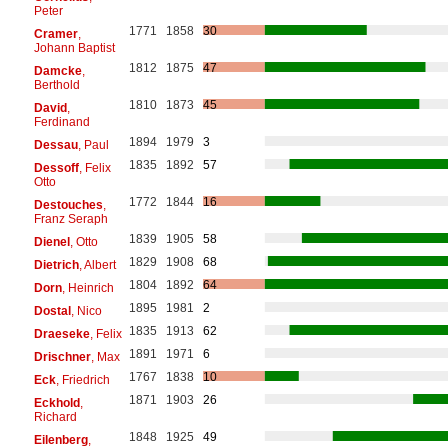
Peter
1771
1858
30
Cramer
,
Johann Baptist
1812
1875
47
Damcke
,
Berthold
1810
1873
45
David
,
Ferdinand
1894
1979
3
Dessau
, Paul
1835
1892
57
Dessoff
, Felix
Otto
1772
1844
16
Destouches
,
Franz Seraph
1839
1905
58
Dienel
, Otto
1829
1908
68
Dietrich
, Albert
1804
1892
64
Dorn
, Heinrich
1895
1981
2
Dostal
, Nico
1835
1913
62
Draeseke
, Felix
1891
1971
6
Drischner
, Max
1767
1838
10
Eck
, Friedrich
1871
1903
26
Eckhold
,
Richard
1848
1925
49
Eilenberg
,