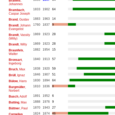
Brahms
,
Johannes
1833
1902
64
Brambach
,
Caspar Joseph
1883
1963
14
Brand
, Gustav
1760
1837
9
Brandl
, Johann
Evangelist
1869
1923
28
Brandt
, Vassily
(Willy)
1869
1923
28
Brandt
, Willy
1882
1954
15
Braunfels
,
Walter
1840
1913
57
Bronsart
,
Ingeborg
1838
1920
59
Bruch
, Max
1846
1907
51
Brüll
, Ignaz
1830
1894
64
Bülow
, Hans
1810
1836
8
Burgmüller
,
Norbert
1891
1952
6
Busch
, Adolf
1888
1976
9
Butting
, Max
1870
1943
27
Büttner
, Paul
1824
1874
46
Cornelius
,