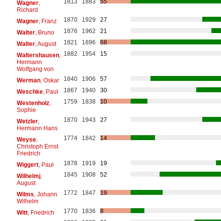
1813
1883
55
Wagner
,
Richard
1870
1929
27
Wagner
, Franz
1876
1962
21
Walter
, Bruno
1821
1896
68
Walter
, August
1882
1954
15
Waltershausen
,
Hermann
Wolfgang von
1840
1906
57
Werman
, Oskar
1867
1940
30
Weschke
, Paul
1759
1838
10
Westenholz
,
Sophie
1870
1943
27
Wetzler
,
Hermann Hans
1774
1842
14
Weyse
,
Christoph Ernst
Friedrich
1878
1919
19
Wiggert
, Paul
1845
1908
52
Wilhelmj
,
August
1772
1847
19
Wilms
, Johann
Wilhelm
1770
1836
8
Witt
, Friedrich