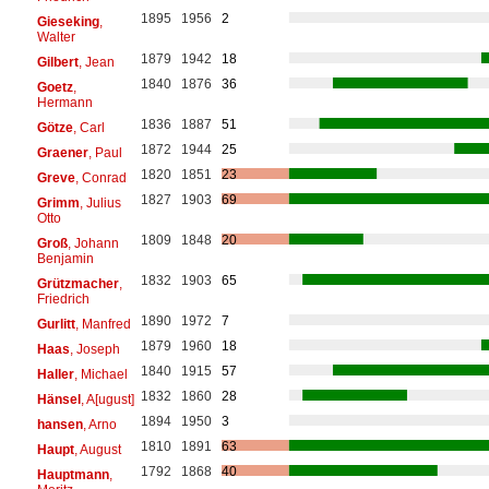
1895
1956
2
Gieseking
,
Walter
1879
1942
18
Gilbert
, Jean
1840
1876
36
Goetz
,
Hermann
1836
1887
51
Götze
, Carl
1872
1944
25
Graener
, Paul
1820
1851
23
Greve
, Conrad
1827
1903
69
Grimm
, Julius
Otto
1809
1848
20
Groß
, Johann
Benjamin
1832
1903
65
Grützmacher
,
Friedrich
1890
1972
7
Gurlitt
, Manfred
1879
1960
18
Haas
, Joseph
1840
1915
57
Haller
, Michael
1832
1860
28
Hänsel
, A[ugust]
1894
1950
3
hansen
, Arno
1810
1891
63
Haupt
, August
1792
1868
40
Hauptmann
,