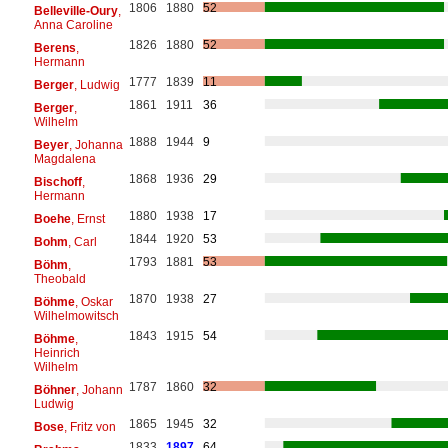
1806
1880
52
Belleville-Oury
,
Anna Caroline
1826
1880
52
Berens
,
Hermann
1777
1839
11
Berger
, Ludwig
1861
1911
36
Berger
,
Wilhelm
1888
1944
9
Beyer
, Johanna
Magdalena
1868
1936
29
Bischoff
,
Hermann
1880
1938
17
Boehe
, Ernst
1844
1920
53
Bohm
, Carl
1793
1881
53
Böhm
,
Theobald
1870
1938
27
Böhme
, Oskar
Wilhelmowitsch
1843
1915
54
Böhme
,
Heinrich
Wilhelm
1787
1860
32
Böhner
, Johann
Ludwig
1865
1945
32
Bose
, Fritz von
1833
1897
64