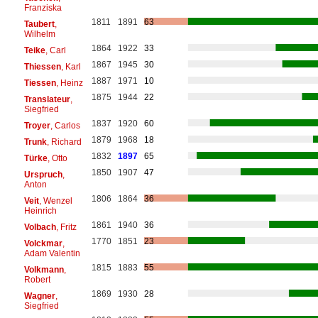
Franziska
1811
1891
63
Taubert
,
Wilhelm
1864
1922
33
Teike
, Carl
1867
1945
30
Thiessen
, Karl
1887
1971
10
Tiessen
, Heinz
1875
1944
22
Translateur
,
Siegfried
1837
1920
60
Troyer
, Carlos
1879
1968
18
Trunk
, Richard
1832
1897
65
Türke
, Otto
1850
1907
47
Urspruch
,
Anton
1806
1864
36
Veit
, Wenzel
Heinrich
1861
1940
36
Volbach
, Fritz
1770
1851
23
Volckmar
,
Adam Valentin
1815
1883
55
Volkmann
,
Robert
1869
1930
28
Wagner
,
Siegfried