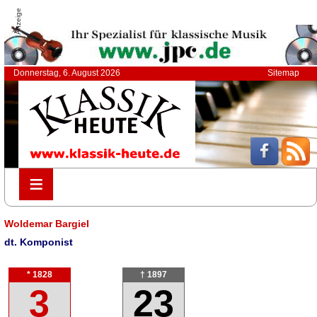
Anzeige
Donnerstag, 6. August 2026
Sitemap
≡
≡
Woldemar Bargiel
dt. Komponist
* 1828
† 1897
3
23