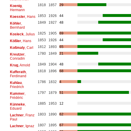
1818
1857
29
Koenig
,
Hermann
1853
1926
44
Koessler
, Hans
1849
1927
48
Köhler
,
Bernhard
1825
1905
69
Kosleck
, Julius
1853
1926
44
Kößler
, Hans
1812
1893
65
Koßmaly
, Carl
1780
1849
21
Kreutzer
,
Conradin
1849
1904
48
Krug
, Arnold
1818
1896
68
Kufferath
,
Ferdinand
1786
1832
4
Kuhlau
,
Friedrich
1797
1879
51
Kummer
,
Frédéric
1885
1953
12
Künneke
,
Eduard
1803
1890
62
Lachner
, Franz
Paul
1807
1895
67
Lachner
, Ignaz