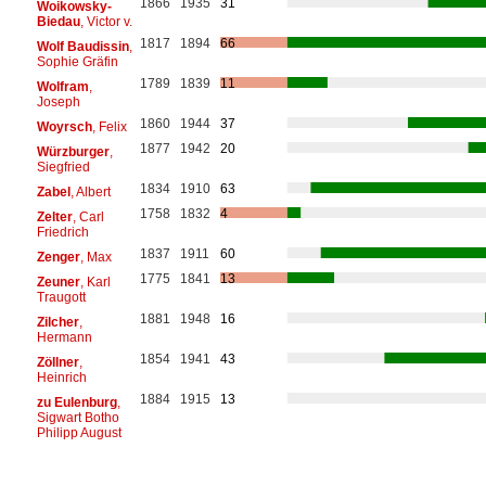
1866
1935
31
Woikowsky-
Biedau
, Victor v.
1817
1894
66
Wolf Baudissin
,
Sophie Gräfin
1789
1839
11
Wolfram
,
Joseph
1860
1944
37
Woyrsch
, Felix
1877
1942
20
Würzburger
,
Siegfried
1834
1910
63
Zabel
, Albert
1758
1832
4
Zelter
, Carl
Friedrich
1837
1911
60
Zenger
, Max
1775
1841
13
Zeuner
, Karl
Traugott
1881
1948
16
Zilcher
,
Hermann
1854
1941
43
Zöllner
,
Heinrich
1884
1915
13
zu Eulenburg
,
Sigwart Botho
Philipp August