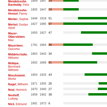
1809
1847
19
Mendelssohn
Bartholdy
, Felix
1805
1847
19
Mendelssohn-
Hensel
, Fanny
1846
1918
51
Menter
, Sophie
1827
1885
57
Merkel
, Gustav
Adolf
1850
1927
47
Meyer-
Olbersleben
,
Max
1791
1864
36
Meyerbeer
,
Giacomo
1863
1943
34
Middelschulte
,
Wilhelm
1802
1869
41
Molique
,
Bernhard
Wilhelm
1854
1925
43
Moszkowski
,
Moritz
1871
1955
26
Nagel
, Wilhelm
1870
1940
27
Neal
, Heinrich
1859
1902
38
Neuhoff
,
Ludwig
1891
1973
6
Nick
, Edmund