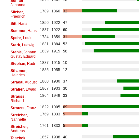
Senfter
,
Johanna
1789
1860
32
Silcher
,
Friedrich
1850
1922
47
Sitt
, Hans
1837
1922
60
Sommer
, Hans
1784
1859
31
Spohr
, Louis
1831
1884
53
Stark
, Ludwig
1839
1915
58
Stehle
, Johann
Gustav Eduard
1887
1915
10
Stephan
, Rudi
1885
1955
12
Sthamer
,
Heinrich
1860
1930
37
Stradal
, August
1867
1933
30
Sträßer
, Ewald
1864
1949
33
Strauss
,
Richard
1822
1905
69
Strauss
, Franz
1769
1833
5
Streicher
,
Nannette
1761
1833
5
Streicher
,
Andreas
1857
1938
40
Taschek
,