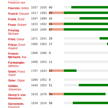
Friedrich von
1837
1926
60
Foerster
, Anton
1817
1893
65
Franck
, Eduard
1847
1889
42
Frank
, Ernst
1815
1892
64
Franz
, Robert
1816
1895
67
Freytag
,
Michael
1871
1941
26
Fried
, Oskar
1880
1963
17
Friese
, Ernst
August
1888
1986
9
Fromm-
Michaels
, Ilse
1886
1954
11
Furtwängler
,
Wilhelm
1787
1843
15
Gebel
, Franz
Xaver
1889
1952
8
Geier
, Oskar
1846
1903
51
Gelbke
,
Johannes
1819
1878
50
Georg V. von
Hannover
,
1839
1916
58
Gernsheim
,
Friedrich