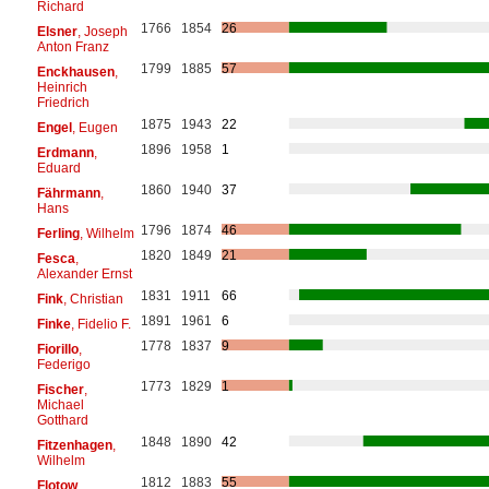
Richard
1766
1854
26
Elsner
, Joseph
Anton Franz
1799
1885
57
Enckhausen
,
Heinrich
Friedrich
1875
1943
22
Engel
, Eugen
1896
1958
1
Erdmann
,
Eduard
1860
1940
37
Fährmann
,
Hans
1796
1874
46
Ferling
, Wilhelm
1820
1849
21
Fesca
,
Alexander Ernst
1831
1911
66
Fink
, Christian
1891
1961
6
Finke
, Fidelio F.
1778
1837
9
Fiorillo
,
Federigo
1773
1829
1
Fischer
,
Michael
Gotthard
1848
1890
42
Fitzenhagen
,
Wilhelm
1812
1883
55
Flotow
,