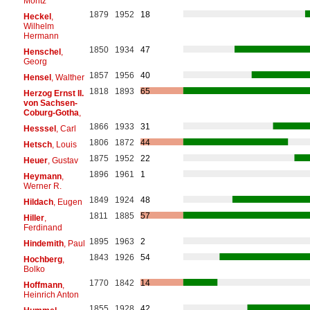
Moritz
1879
1952
18
Heckel
,
Wilhelm
Hermann
1850
1934
47
Henschel
,
Georg
1857
1956
40
Hensel
, Walther
1818
1893
65
Herzog Ernst II.
von Sachsen-
Coburg-Gotha
,
1866
1933
31
Hesssel
, Carl
1806
1872
44
Hetsch
, Louis
1875
1952
22
Heuer
, Gustav
1896
1961
1
Heymann
,
Werner R.
1849
1924
48
Hildach
, Eugen
1811
1885
57
Hiller
,
Ferdinand
1895
1963
2
Hindemith
, Paul
1843
1926
54
Hochberg
,
Bolko
1770
1842
14
Hoffmann
,
Heinrich Anton
1855
1928
42