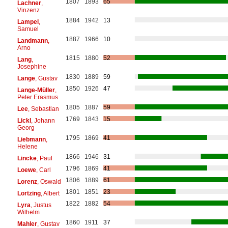
1807
1893
65
Lachner
,
Vinzenz
1884
1942
13
Lampel
,
Samuel
1887
1966
10
Landmann
,
Arno
1815
1880
52
Lang
,
Josephine
1830
1889
59
Lange
, Gustav
1850
1926
47
Lange-Müller
,
Peter Erasmus
1805
1887
59
Lee
, Sebastian
1769
1843
15
Lickl
, Johann
Georg
1795
1869
41
Liebmann
,
Helene
1866
1946
31
Lincke
, Paul
1796
1869
41
Loewe
, Carl
1806
1889
61
Lorenz
, Oswald
1801
1851
23
Lortzing
, Albert
1822
1882
54
Lyra
, Justus
Wilhelm
1860
1911
37
Mahler
, Gustav