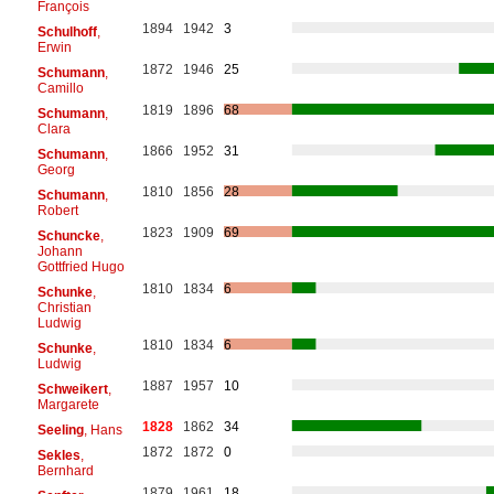
François
1894
1942
3
Schulhoff
,
Erwin
1872
1946
25
Schumann
,
Camillo
1819
1896
68
Schumann
,
Clara
1866
1952
31
Schumann
,
Georg
1810
1856
28
Schumann
,
Robert
1823
1909
69
Schuncke
,
Johann
Gottfried Hugo
1810
1834
6
Schunke
,
Christian
Ludwig
1810
1834
6
Schunke
,
Ludwig
1887
1957
10
Schweikert
,
Margarete
1828
1862
34
Seeling
, Hans
1872
1872
0
Sekles
,
Bernhard
1879
1961
18