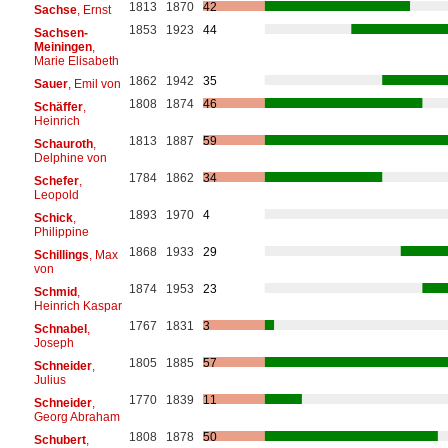
1813
1870
42
Sachse
, Ernst
1853
1923
44
Sachsen-
Meiningen
,
Marie Elisabeth
1862
1942
35
Sauer
, Emil von
1808
1874
46
Schäffer
,
Heinrich
1813
1887
59
Schauroth
,
Delphine von
1784
1862
34
Schefer
,
Leopold
1893
1970
4
Schick
,
Philippine
1868
1933
29
Schillings
, Max
von
1874
1953
23
Schmid
,
Heinrich Kaspar
1767
1831
3
Schnabel
,
Joseph
1805
1885
57
Schneider
,
Julius
1770
1839
11
Schneider
,
Georg Abraham
1808
1878
50
Schubert
,