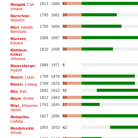
1813
1889
61
Mangold
, Carl
Amand
1795
1861
33
Marschner
,
Heinrich
1795
1866
38
Marx
, Adolph
Bernhard
1806
1887
59
Marxsen
,
Eduard
1810
1858
30
Mathieux-
Kinkel
,
Johanna
1889
1971
8
Mauersberger
,
Rudolf
1789
1878
50
Maurer
, Louis
1789
1878
50
Maurer
, Ludwig
1842
1912
55
May
, Karl
1812
1883
55
Mayer
, Emilie
1763
1845
17
Mayr
, Johannes
Simon
1827
1896
68
Meinardus
,
Ludwig
1855
1933
42
Mendelssohn
,
Arnold