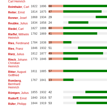
Carl Heinrich
1822
1896
68
Reinthaler
, Carl
1814
1875
47
Reiter
, Ernst
1868
1934
29
Renner
, Josef
1834
1858
24
Reubke
, Julius
1827
1888
60
Riedel
, Carl
1792
1869
41
Rieffel
, Wilhelm
Heinrich
1784
1838
10
Ries
, Ferdinand
1846
1932
51
Ries
, Franz
1812
1877
49
Rietz
, Julius
1770
1846
18
Rinck
, Johann
Christian
Heinrich
1811
1885
57
Ritter
, August
Gottfried
1767
1841
13
Romberg
,
Bernhard
Heinrich
1855
1932
42
Röntgen
, Julius
1840
1916
57
Rudorff
, Ernst
1844
1919
53
Rüfer
, Philipp