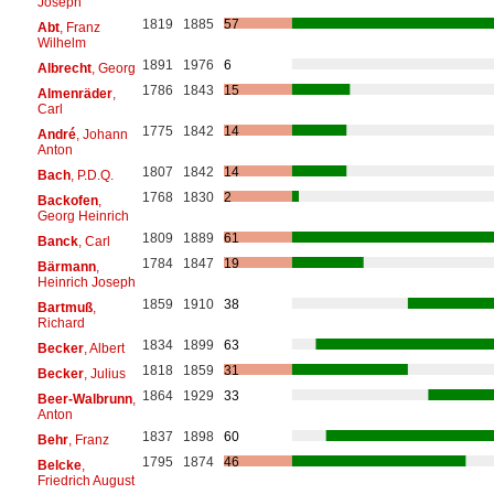
Joseph
1819
1885
57
Abt
, Franz
Wilhelm
1891
1976
6
Albrecht
, Georg
1786
1843
15
Almenräder
,
Carl
1775
1842
14
André
, Johann
Anton
1807
1842
14
Bach
, P.D.Q.
1768
1830
2
Backofen
,
Georg Heinrich
1809
1889
61
Banck
, Carl
1784
1847
19
Bärmann
,
Heinrich Joseph
1859
1910
38
Bartmuß
,
Richard
1834
1899
63
Becker
, Albert
1818
1859
31
Becker
, Julius
1864
1929
33
Beer-Walbrunn
,
Anton
1837
1898
60
Behr
, Franz
1795
1874
46
Belcke
,
Friedrich August