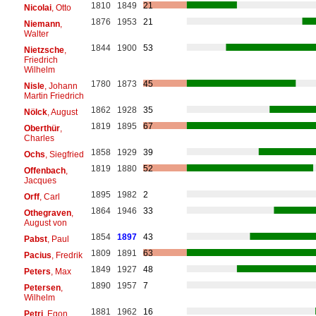
1810
1849
21
Nicolai
, Otto
1876
1953
21
Niemann
,
Walter
1844
1900
53
Nietzsche
,
Friedrich
Wilhelm
1780
1873
45
Nisle
, Johann
Martin Friedrich
1862
1928
35
Nölck
, August
1819
1895
67
Oberthür
,
Charles
1858
1929
39
Ochs
, Siegfried
1819
1880
52
Offenbach
,
Jacques
1895
1982
2
Orff
, Carl
1864
1946
33
Othegraven
,
August von
1854
1897
43
Pabst
, Paul
1809
1891
63
Pacius
, Fredrik
1849
1927
48
Peters
, Max
1890
1957
7
Petersen
,
Wilhelm
1881
1962
16
Petri
, Egon