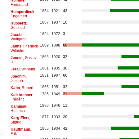
Hummel
,
Ferdinand
1854
1921
43
Humperdinck
,
Engelbert
1887
1937
10
Huppertz
,
Gottfried
1894
1972
3
Jacobi
,
Wolfgang
1809
1888
60
Jähns
, Friedrich
Wilhelm
1865
1920
32
Jenner
, Gustav
U.
1861
1935
36
Jeral
, Wilhelm
1831
1907
66
Joachim
,
Joseph
1865
1951
32
Kahn
, Robert
1785
1849
21
Kalkbrenner
,
Frédéric
1886
1946
11
Kaminski
,
Heinrich
1877
1933
20
Karg-Elert
,
Sigfrid
1855
1934
42
Kauffmann
,
Fritz