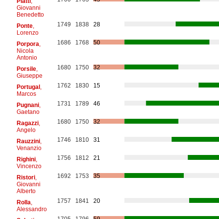
Platti
,
Giovanni
Benedetto
1749
1838
28
Ponte
,
Lorenzo
1686
1768
50
Porpora
,
Nicola
Antonio
1680
1750
32
Porsile
,
Giuseppe
1762
1830
15
Portugal
,
Marcos
1731
1789
46
Pugnani
,
Gaetano
1680
1750
32
Ragazzi
,
Angelo
1746
1810
31
Rauzzini
,
Venanzio
1756
1812
21
Righini
,
Vincenzo
1692
1753
35
Ristori
,
Giovanni
Alberto
1757
1841
20
Rolla
,
Alessandro
1705
1796
59