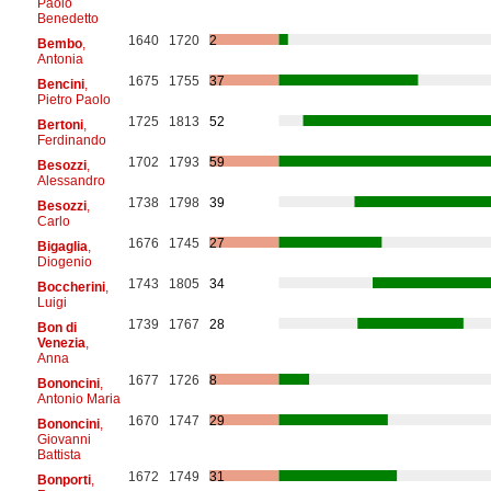
Paolo
Benedetto
1640
1720
2
Bembo
,
Antonia
1675
1755
37
Bencini
,
Pietro Paolo
1725
1813
52
Bertoni
,
Ferdinando
1702
1793
59
Besozzi
,
Alessandro
1738
1798
39
Besozzi
,
Carlo
1676
1745
27
Bigaglia
,
Diogenio
1743
1805
34
Boccherini
,
Luigi
1739
1767
28
Bon di
Venezia
,
Anna
1677
1726
8
Bononcini
,
Antonio Maria
1670
1747
29
Bononcini
,
Giovanni
Battista
1672
1749
31
Bonporti
,