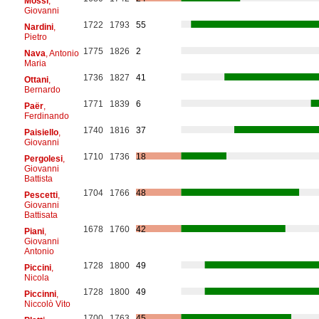
Mossi
,
Giovanni
1722
1793
55
Nardini
,
Pietro
1775
1826
2
Nava
, Antonio
Maria
1736
1827
41
Ottani
,
Bernardo
1771
1839
6
Paër
,
Ferdinando
1740
1816
37
Paisiello
,
Giovanni
1710
1736
18
Pergolesi
,
Giovanni
Battista
1704
1766
48
Pescetti
,
Giovanni
Battisata
1678
1760
42
Piani
,
Giovanni
Antonio
1728
1800
49
Piccini
,
Nicola
1728
1800
49
Piccinni
,
Niccolò Vito
1700
1763
45