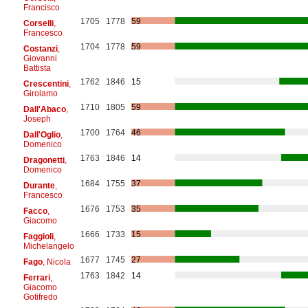
Francisco
1705
1778
59
Corselli
,
Francesco
1704
1778
59
Costanzi
,
Giovanni
Battista
1762
1846
15
Crescentini
,
Girolamo
1710
1805
59
Dall'Abaco
,
Joseph
1700
1764
46
Dall'Oglio
,
Domenico
1763
1846
14
Dragonetti
,
Domenico
1684
1755
37
Durante
,
Francesco
1676
1753
35
Facco
,
Giacomo
1666
1733
15
Faggioli
,
Michelangelo
1677
1745
27
Fago
, Nicola
1763
1842
14
Ferrari
,
Giacomo
Gotifredo