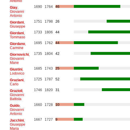
Antonio
1690
1764
46
Giay
,
Giovanni
Antonio
1751
1798
26
Giordani
,
Giuseppe
1733
1806
44
Giordani
,
Tommaso
1695
1762
44
Giordano
,
Carmine
1735
1804
42
Giornovichi
,
Giovanni
Mane
1685
1743
25
Giustini
,
Lodovico
1725
1787
52
Graziani
,
Carlo
1746
1820
31
Grazioli
,
Giovanni
Battista
1660
1728
10
Guido
,
Giovanni
Antonio
1667
1727
9
Jacchini
,
Giuseppe
Maria