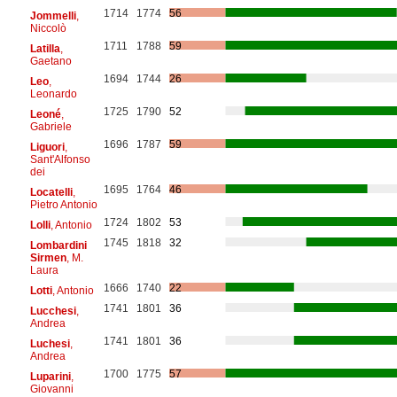
1714
1774
56
Jommelli
,
Niccolò
1711
1788
59
Latilla
,
Gaetano
1694
1744
26
Leo
,
Leonardo
1725
1790
52
Leoné
,
Gabriele
1696
1787
59
Liguori
,
Sant'Alfonso
dei
1695
1764
46
Locatelli
,
Pietro Antonio
1724
1802
53
Lolli
, Antonio
1745
1818
32
Lombardini
Sirmen
, M.
Laura
1666
1740
22
Lotti
, Antonio
1741
1801
36
Lucchesi
,
Andrea
1741
1801
36
Luchesi
,
Andrea
1700
1775
57
Luparini
,
Giovanni