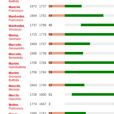
Battista
1672
1737
19
Mancini
,
Francesco
1684
1762
44
Manfredini
,
Francesco
1737
1799
40
Manfredini
,
Vincenzo
1715
1779
59
Manna
,
Gennaro
1669
1747
29
Marcello
,
Alessandro
1686
1739
21
Marcello
,
Benedetto
1706
1784
59
Martini
,
Giambattista
1706
1784
59
Martini
,
Giovanni
Battista
1664
1740
22
Mascitti
,
Michele
1726
1800
51
Merchi
,
Giacomo
1774
1847
3
Molino
,
Francesco
1680
1742
24