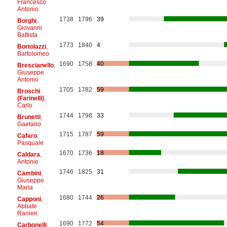
Francesco
Antonio
1738
1796
39
Borghi
,
Giovanni
Battista
1773
1840
4
Bortolazzi
,
Bartolomeo
1690
1758
40
Brescianello
,
Giuseppe
Antonio
1705
1782
59
Broschi
(Farinelli)
,
Carlo
1744
1798
33
Brunetti
,
Gaetano
1715
1787
59
Cafaro
,
Pasquale
1670
1736
18
Caldara
,
Antonio
1746
1825
31
Cambini
,
Giuseppe
Maria
1680
1744
26
Capponi
,
Abbate
Ranieri
1690
1772
54
Carbonelli
,