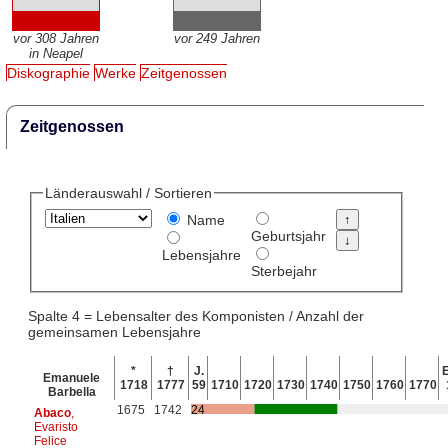
vor 308 Jahren
vor 249 Jahren
in Neapel
Diskographie
Werke
Zeitgenossen
Zeitgenossen
Länderauswahl / Sortieren
Name
Geburtsjahr
Lebensjahre
Sterbejahr
Spalte 4 = Lebensalter des Komponisten / Anzahl der
gemeinsamen Lebensjahre
*
†
J.
E
Emanuele
1718
1777
59
1710
1720
1730
1740
1750
1760
1770
Barbella
1675
1742
24
Abaco
,
Evaristo
Felice