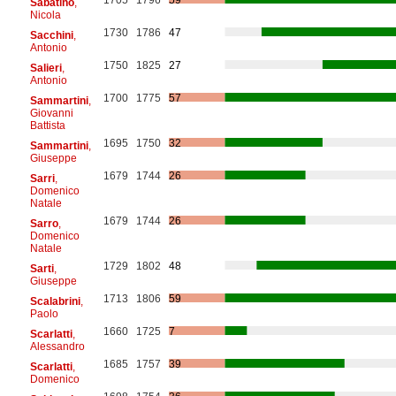
Sabatino
,
Nicola
1730
1786
47
Sacchini
,
Antonio
1750
1825
27
Salieri
,
Antonio
1700
1775
57
Sammartini
,
Giovanni
Battista
1695
1750
32
Sammartini
,
Giuseppe
1679
1744
26
Sarri
,
Domenico
Natale
1679
1744
26
Sarro
,
Domenico
Natale
1729
1802
48
Sarti
,
Giuseppe
1713
1806
59
Scalabrini
,
Paolo
1660
1725
7
Scarlatti
,
Alessandro
1685
1757
39
Scarlatti
,
Domenico