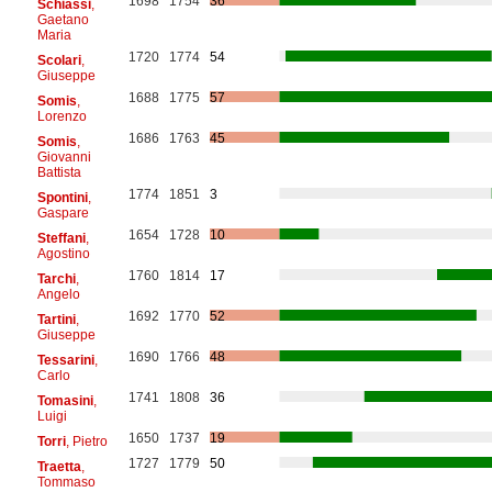
1698
1754
36
Schiassi
,
Gaetano
Maria
1720
1774
54
Scolari
,
Giuseppe
1688
1775
57
Somis
,
Lorenzo
1686
1763
45
Somis
,
Giovanni
Battista
1774
1851
3
Spontini
,
Gaspare
1654
1728
10
Steffani
,
Agostino
1760
1814
17
Tarchi
,
Angelo
1692
1770
52
Tartini
,
Giuseppe
1690
1766
48
Tessarini
,
Carlo
1741
1808
36
Tomasini
,
Luigi
1650
1737
19
Torri
, Pietro
1727
1779
50
Traetta
,
Tommaso