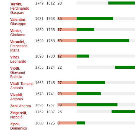
1749
1812
28
Turrini
,
Ferdinando
Gasparo
1681
1753
35
Valentini
,
Giuseppe
1650
1735
17
Venier
,
Girolamo
1690
1768
50
Veracini
,
Francesco
Maria
1690
1730
12
Vinci
,
Leonardo
1755
1824
22
Viotti
,
Giovanni
Battista
1663
1745
27
Vitali
, Tomaso
Antonio
1678
1741
23
Vivaldi
,
Antonio
1696
1757
39
Zani
, Andrea
1752
1837
25
Zingarelli
,
Niccolò
1688
1726
8
Zipoli
,
Domenico