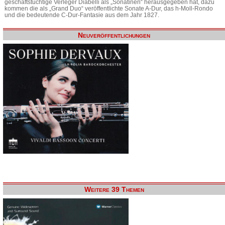
geschäftstüchtige Verleger Diabelli als „Sonatinen“ herausgegeben hat, dazu
kommen die als „Grand Duo“ veröffentlichte Sonate A-Dur, das h-Moll-Rondo
und die bedeutende C-Dur-Fantasie aus dem Jahr 1827.
Neuveröffentlichungen
Weitere 39 Themen