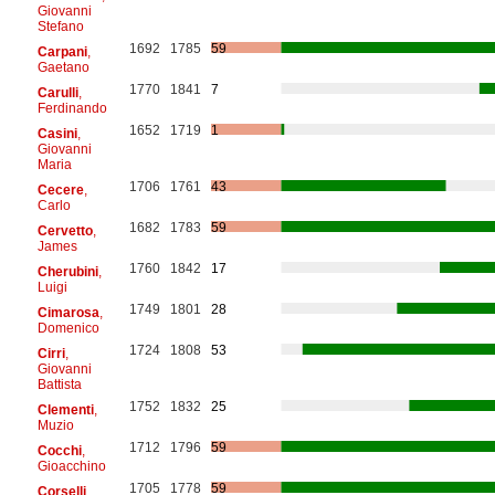
Giovanni
Stefano
1692
1785
59
Carpani
,
Gaetano
1770
1841
7
Carulli
,
Ferdinando
1652
1719
1
Casini
,
Giovanni
Maria
1706
1761
43
Cecere
,
Carlo
1682
1783
59
Cervetto
,
James
1760
1842
17
Cherubini
,
Luigi
1749
1801
28
Cimarosa
,
Domenico
1724
1808
53
Cirri
,
Giovanni
Battista
1752
1832
25
Clementi
,
Muzio
1712
1796
59
Cocchi
,
Gioacchino
1705
1778
59
Corselli
,