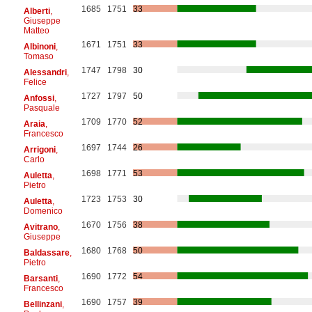
1685
1751
33
Alberti
,
Giuseppe
Matteo
1671
1751
33
Albinoni
,
Tomaso
1747
1798
30
Alessandri
,
Felice
1727
1797
50
Anfossi
,
Pasquale
1709
1770
52
Araia
,
Francesco
1697
1744
26
Arrigoni
,
Carlo
1698
1771
53
Auletta
,
Pietro
1723
1753
30
Auletta
,
Domenico
1670
1756
38
Avitrano
,
Giuseppe
1680
1768
50
Baldassare
,
Pietro
1690
1772
54
Barsanti
,
Francesco
1690
1757
39
Bellinzani
,