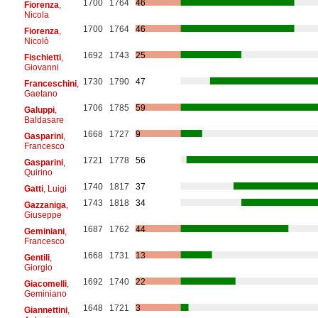
1700
1764
46
Fiorenza
,
Nicola
1700
1764
46
Fiorenza
,
Nicolò
1692
1743
25
Fischietti
,
Giovanni
1730
1790
47
Franceschini
,
Gaetano
1706
1785
59
Galuppi
,
Baldasare
1668
1727
9
Gasparini
,
Francesco
1721
1778
56
Gasparini
,
Quirino
1740
1817
37
Gatti
, Luigi
1743
1818
34
Gazzaniga
,
Giuseppe
1687
1762
44
Geminiani
,
Francesco
1668
1731
13
Gentili
,
Giorgio
1692
1740
22
Giacomelli
,
Geminiano
1648
1721
3
Giannettini
,