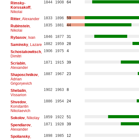
1844
1908
64
Rimsky-
Korssakoff
,
Nikolai
1833
1896
59
Ritter
, Alexander
1835
1881
44
Rubinstein
,
Nikolai
1846
1877
31
Rybasov
, Ivan
1882
1959
28
Saminsky
, Lazare
1906
1975
4
Schostakowitsch
,
Dimitri
1871
1915
39
Scriabin
,
Alexander
1887
1967
23
Shaposchnikov
,
Adrian
Grigoryevich
1902
1963
8
Shebalin
,
Vissarion
1886
1954
24
Shvedov
,
Konstantin
Nikolaevich
1859
1922
51
Sokolov
, Nikolay
1871
1928
39
Spendiarov
,
Alexander
1898
1985
12
Spoliansky
,