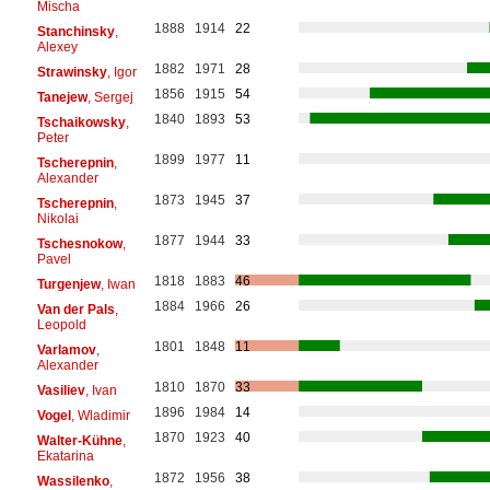
Mischa
1888
1914
22
Stanchinsky
,
Alexey
1882
1971
28
Strawinsky
, Igor
1856
1915
54
Tanejew
, Sergej
1840
1893
53
Tschaikowsky
,
Peter
1899
1977
11
Tscherepnin
,
Alexander
1873
1945
37
Tscherepnin
,
Nikolai
1877
1944
33
Tschesnokow
,
Pavel
1818
1883
46
Turgenjew
, Iwan
1884
1966
26
Van der Pals
,
Leopold
1801
1848
11
Varlamov
,
Alexander
1810
1870
33
Vasiliev
, Ivan
1896
1984
14
Vogel
, Wladimir
1870
1923
40
Walter-Kühne
,
Ekatarina
1872
1956
38
Wassilenko
,