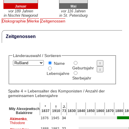
Januar
Mai
vor 189 Jahren
vor 116 Jahren
in Nischni Nowgorod
in St. Petersburg
Diskographie
Werke
Zeitgenossen
Zeitgenossen
Länderauswahl / Sortieren
Name
Geburtsjahr
Lebensjahre
Sterbejahr
Spalte 4 = Lebensalter des Komponisten / Anzahl der
gemeinsamen Lebensjahre
*
†
J.
Mily Alexejewitsch
1837
1910
73
1830
1840
1850
1860
1870
1880
18
Balakirew
1876
1945
34
Akimenko
,
Théodore
1888
1982
22