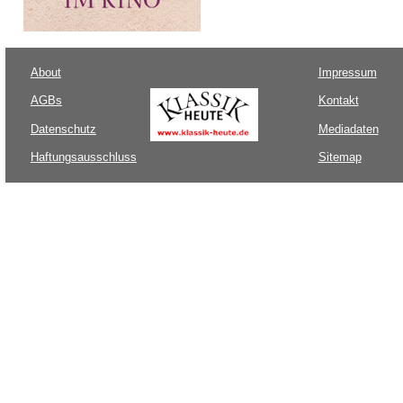
About
Impressum
AGBs
Kontakt
Datenschutz
Mediadaten
Haftungsausschluss
Sitemap