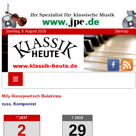
Anzeige
Sonntag, 9. August 2026
Sitemap
≡
≡
Mily Alexejewitsch Balakirew
russ. Komponist
* 1837
† 1910
2
29