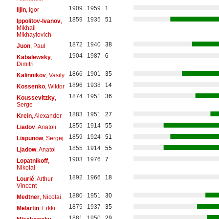
1909
1959
1
Iljin
, Igor
1859
1935
51
Ippolitov-Ivanov
,
Mikhail
Mikhaylovich
1872
1940
38
Juon
, Paul
1904
1987
6
Kabalewsky
,
Dimitri
1866
1901
35
Kalinnikov
, Vasily
1896
1938
14
Kossenko
, Wiktor
1874
1951
36
Koussevitzky
,
Serge
1883
1951
27
Krein
, Alexander
1855
1914
55
Liadov
, Anatoli
1859
1924
51
Liapunow
, Sergej
1855
1914
55
Ljadow
, Anatol
1903
1976
7
Lopatnikoff
,
Nikolai
1892
1966
18
Lourié
, Arthur
Vincent
1880
1951
30
Medtner
, Nicolai
1875
1937
35
Melartin
, Erkki
1881
1950
29