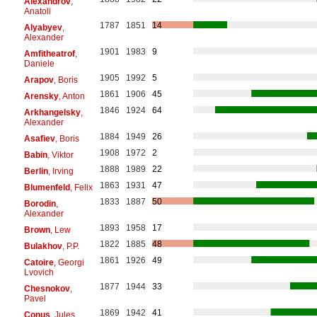
Alexandrov
,
Anatoli
1787
1851
14
Alyabyev
,
Alexander
1901
1983
9
Amfitheatrof
,
Daniele
1905
1992
5
Arapov
, Boris
1861
1906
45
Arensky
, Anton
1846
1924
64
Arkhangelsky
,
Alexander
1884
1949
26
Asafiev
, Boris
1908
1972
2
Babin
, Viktor
1888
1989
22
Berlin
, Irving
1863
1931
47
Blumenfeld
, Felix
1833
1887
50
Borodin
,
Alexander
1893
1958
17
Brown
, Lew
1822
1885
48
Bulakhov
, P.P.
1861
1926
49
Catoire
, Georgi
Lvovich
1877
1944
33
Chesnokov
,
Pavel
1869
1942
41
Conus
, Jules