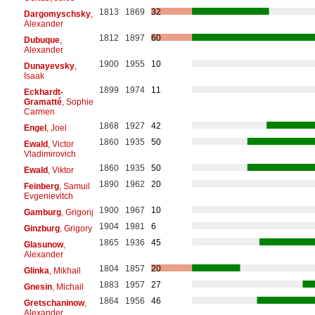
1813
1869
32
Dargomyschsky
,
Alexander
1812
1897
60
Dubuque
,
Alexander
1900
1955
10
Dunayevsky
,
Isaak
1899
1974
11
Eckhardt-
Gramatté
, Sophie
Carmen
1868
1927
42
Engel
, Joel
1860
1935
50
Ewald
, Victor
Vladimirovich
1860
1935
50
Ewald
, Viktor
1890
1962
20
Feinberg
, Samuil
Evgenievitch
1900
1967
10
Gamburg
, Grigorij
1904
1981
6
Ginzburg
, Grigory
1865
1936
45
Glasunow
,
Alexander
1804
1857
20
Glinka
, Mikhail
1883
1957
27
Gnesin
, Michail
1864
1956
46
Gretschaninow
,
Alexander