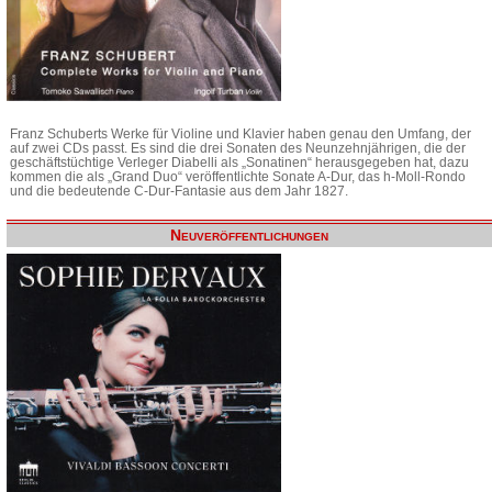
Franz Schuberts Werke für Violine und Klavier haben genau den Umfang, der
auf zwei CDs passt. Es sind die drei Sonaten des Neunzehnjährigen, die der
geschäftstüchtige Verleger Diabelli als „Sonatinen“ herausgegeben hat, dazu
kommen die als „Grand Duo“ veröffentlichte Sonate A-Dur, das h-Moll-Rondo
und die bedeutende C-Dur-Fantasie aus dem Jahr 1827.
Neuveröffentlichungen