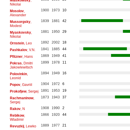
Miaskowsky
,
Nikolai
1900
1973
10
Mosolov
,
Alexander
1839
1881
42
Mussorgsky
,
Modest
1881
1950
29
Myaskovsky
,
Nikolai
1892
2002
18
Ornstein
, Leo
1841
1885
44
Pashkalov
, V.N.
1869
1949
41
Pfitzner
, Hans
1899
1978
11
Pokras
, Dmitri
Jakowlewitsch
1894
1949
16
Polovinkin
,
Leonid
1904
1972
6
Popov
, Gavriil
1891
1953
19
Prokofjew
, Sergej
1873
1943
37
Rachmaninow
,
Sergej
1908
1990
2
Rakov
, N
1866
1920
44
Rebikow
,
Wladimir
1889
1977
21
Revuzkij
, Lewko