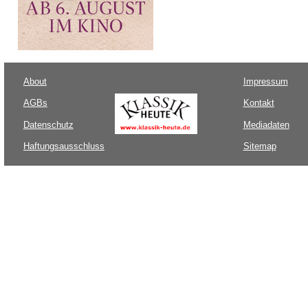
About
Impressum
AGBs
Kontakt
Datenschutz
Mediadaten
Haftungsausschluss
Sitemap