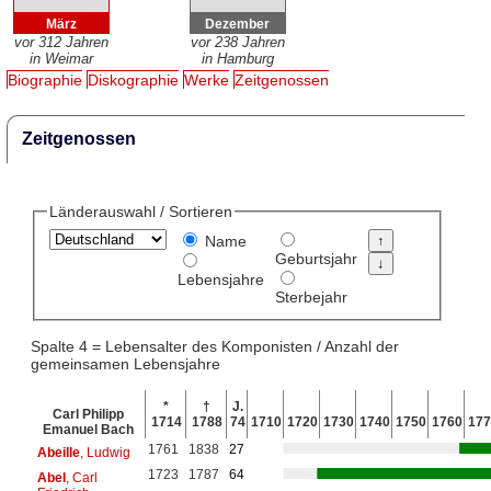
März
Dezember
vor 312 Jahren
vor 238 Jahren
in Weimar
in Hamburg
Biographie
Diskographie
Werke
Zeitgenossen
Zeitgenossen
Länderauswahl / Sortieren
Name
Geburtsjahr
Lebensjahre
Sterbejahr
Spalte 4 = Lebensalter des Komponisten / Anzahl der
gemeinsamen Lebensjahre
*
†
J.
Carl Philipp
1714
1788
74
1710
1720
1730
1740
1750
1760
177
Emanuel Bach
1761
1838
27
Abeille
, Ludwig
1723
1787
64
Abel
, Carl