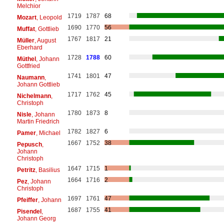
Melchior
1719
1787
68
Mozart
, Leopold
1690
1770
56
Muffat
, Gottlieb
1767
1817
21
Müller
, August
Eberhard
1728
1788
60
Müthel
, Johann
Gottfried
1741
1801
47
Naumann
,
Johann Gottlieb
1717
1762
45
Nichelmann
,
Christoph
1780
1873
8
Nisle
, Johann
Martin Friedrich
1782
1827
6
Pamer
, Michael
1667
1752
38
Pepusch
,
Johann
Christoph
1647
1715
1
Petritz
, Basilius
1664
1716
2
Pez
, Johann
Christoph
1697
1761
47
Pfeiffer
, Johann
1687
1755
41
Pisendel
,
Johann Georg