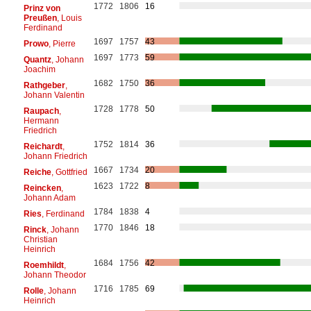
1772
1806
16
Prinz von
Preußen
, Louis
Ferdinand
1697
1757
43
Prowo
, Pierre
1697
1773
59
Quantz
, Johann
Joachim
1682
1750
36
Rathgeber
,
Johann Valentin
1728
1778
50
Raupach
,
Hermann
Friedrich
1752
1814
36
Reichardt
,
Johann Friedrich
1667
1734
20
Reiche
, Gottfried
1623
1722
8
Reincken
,
Johann Adam
1784
1838
4
Ries
, Ferdinand
1770
1846
18
Rinck
, Johann
Christian
Heinrich
1684
1756
42
Roemhildt
,
Johann Theodor
1716
1785
69
Rolle
, Johann
Heinrich