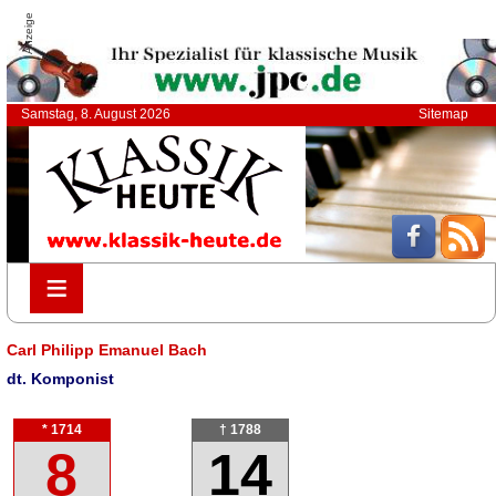
Anzeige
Samstag, 8. August 2026
Sitemap
≡
≡
Carl Philipp Emanuel Bach
dt. Komponist
* 1714
† 1788
8
14