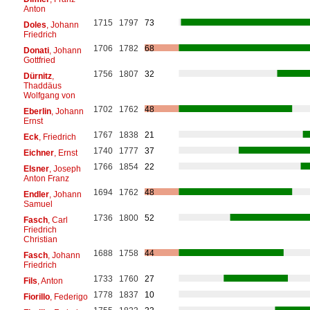
Anton
1715
1797
73
Doles
, Johann
Friedrich
1706
1782
68
Donati
, Johann
Gottfried
1756
1807
32
Dürnitz
,
Thaddäus
Wolfgang von
1702
1762
48
Eberlin
, Johann
Ernst
1767
1838
21
Eck
, Friedrich
1740
1777
37
Eichner
, Ernst
1766
1854
22
Elsner
, Joseph
Anton Franz
1694
1762
48
Endler
, Johann
Samuel
1736
1800
52
Fasch
, Carl
Friedrich
Christian
1688
1758
44
Fasch
, Johann
Friedrich
1733
1760
27
Fils
, Anton
1778
1837
10
Fiorillo
, Federigo