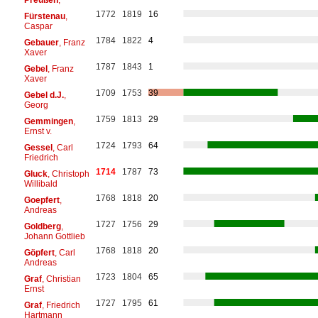
1772
1819
16
Fürstenau
,
Caspar
1784
1822
4
Gebauer
, Franz
Xaver
1787
1843
1
Gebel
, Franz
Xaver
1709
1753
39
Gebel d.J.
,
Georg
1759
1813
29
Gemmingen
,
Ernst v.
1724
1793
64
Gessel
, Carl
Friedrich
1714
1787
73
Gluck
, Christoph
Willibald
1768
1818
20
Goepfert
,
Andreas
1727
1756
29
Goldberg
,
Johann Gottlieb
1768
1818
20
Göpfert
, Carl
Andreas
1723
1804
65
Graf
, Christian
Ernst
1727
1795
61
Graf
, Friedrich
Hartmann