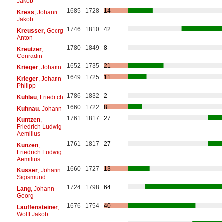
Jakob
1685
1728
14
Kress
, Johann
Jakob
1746
1810
42
Kreusser
, Georg
Anton
1780
1849
8
Kreutzer
,
Conradin
1652
1735
21
Krieger
, Johann
1649
1725
11
Krieger
, Johann
Philipp
1786
1832
2
Kuhlau
, Friedrich
1660
1722
8
Kuhnau
, Johann
1761
1817
27
Kuntzen
,
Friedrich Ludwig
Aemilius
1761
1817
27
Kunzen
,
Friedrich Ludwig
Aemilius
1660
1727
13
Kusser
, Johann
Sigismund
1724
1798
64
Lang
, Johann
Georg
1676
1754
40
Lauffensteiner
,
Wolff Jakob