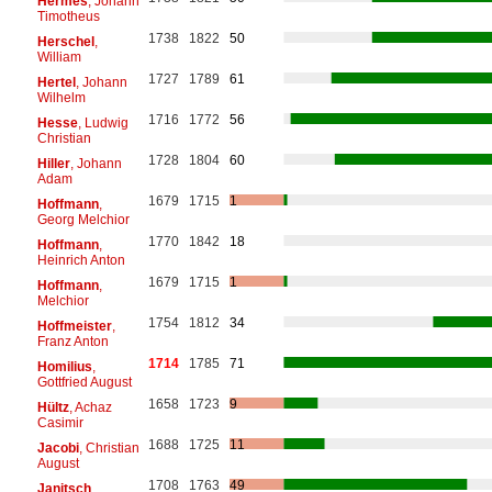
Hermes
, Johann
Timotheus
1738
1822
50
Herschel
,
William
1727
1789
61
Hertel
, Johann
Wilhelm
1716
1772
56
Hesse
, Ludwig
Christian
1728
1804
60
Hiller
, Johann
Adam
1679
1715
1
Hoffmann
,
Georg Melchior
1770
1842
18
Hoffmann
,
Heinrich Anton
1679
1715
1
Hoffmann
,
Melchior
1754
1812
34
Hoffmeister
,
Franz Anton
1714
1785
71
Homilius
,
Gottfried August
1658
1723
9
Hültz
, Achaz
Casimir
1688
1725
11
Jacobi
, Christian
August
1708
1763
49
Janitsch
,