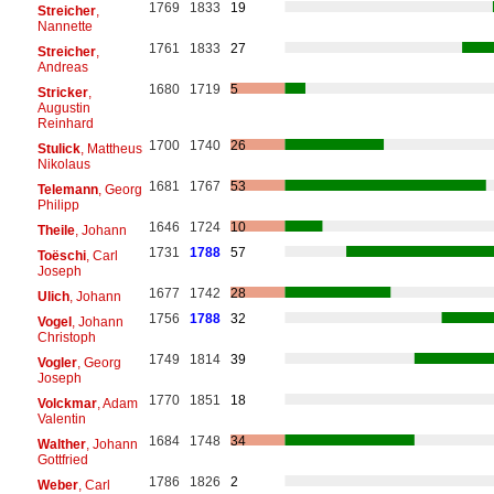
1769
1833
19
Streicher
,
Nannette
1761
1833
27
Streicher
,
Andreas
1680
1719
5
Stricker
,
Augustin
Reinhard
1700
1740
26
Stulick
, Mattheus
Nikolaus
1681
1767
53
Telemann
, Georg
Philipp
1646
1724
10
Theile
, Johann
1731
1788
57
Toëschi
, Carl
Joseph
1677
1742
28
Ulich
, Johann
1756
1788
32
Vogel
, Johann
Christoph
1749
1814
39
Vogler
, Georg
Joseph
1770
1851
18
Volckmar
, Adam
Valentin
1684
1748
34
Walther
, Johann
Gottfried
1786
1826
2
Weber
, Carl