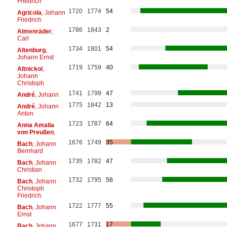
Friedrich
1720
1774
54
Agricola
, Johann
Friedrich
1786
1843
2
Almenräder
,
Carl
1734
1801
54
Altenburg
,
Johann Ernst
1719
1759
40
Altnickol
,
Johann
Christoph
1741
1799
47
André
, Johann
1775
1842
13
André
, Johann
Anton
1723
1787
64
Anna Amalia
von Preußen
,
1676
1749
35
Bach
, Johann
Bernhard
1735
1782
47
Bach
, Johann
Christian
1732
1795
56
Bach
, Johann
Christoph
Friedrich
1722
1777
55
Bach
, Johann
Ernst
1677
1731
17
Bach
, Johann