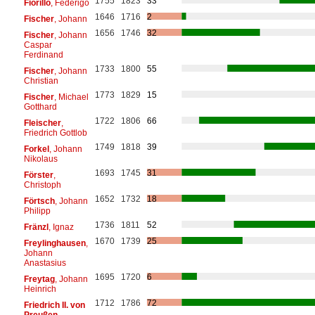
1755
1823
33
Fiorillo
, Federigo
1646
1716
2
Fischer
, Johann
1656
1746
32
Fischer
, Johann
Caspar
Ferdinand
1733
1800
55
Fischer
, Johann
Christian
1773
1829
15
Fischer
, Michael
Gotthard
1722
1806
66
Fleischer
,
Friedrich Gottlob
1749
1818
39
Forkel
, Johann
Nikolaus
1693
1745
31
Förster
,
Christoph
1652
1732
18
Förtsch
, Johann
Philipp
1736
1811
52
Fränzl
, Ignaz
1670
1739
25
Freylinghausen
,
Johann
Anastasius
1695
1720
6
Freytag
, Johann
Heinrich
1712
1786
72
Friedrich II. von
Preußen
,