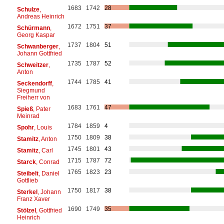
1683
1742
28
Schulze
,
Andreas Heinrich
1672
1751
37
Schürmann
,
Georg Kaspar
1737
1804
51
Schwanberger
,
Johann Gottfried
1735
1787
52
Schweitzer
,
Anton
1744
1785
41
Seckendorff
,
Siegmund
Freiherr von
1683
1761
47
Spieß
, Pater
Meinrad
1784
1859
4
Spohr
, Louis
1750
1809
38
Stamitz
, Anton
1745
1801
43
Stamitz
, Carl
1715
1787
72
Starck
, Conrad
1765
1823
23
Steibelt
, Daniel
Gottlieb
1750
1817
38
Sterkel
, Johann
Franz Xaver
1690
1749
35
Stölzel
, Gottfried
Heinrich