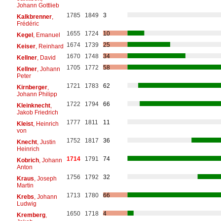
Johann Gottlieb
1785
1849
3
Kalkbrenner
,
Frédéric
1655
1724
10
Kegel
, Emanuel
1674
1739
25
Keiser
, Reinhard
1670
1748
34
Kellner
, David
1705
1772
58
Kellner
, Johann
Peter
1721
1783
62
Kirnberger
,
Johann Philipp
1722
1794
66
Kleinknecht
,
Jakob Friedrich
1777
1811
11
Kleist
, Heinrich
von
1752
1817
36
Knecht
, Justin
Heinrich
1714
1791
74
Kobrich
, Johann
Anton
1756
1792
32
Kraus
, Joseph
Martin
1713
1780
66
Krebs
, Johann
Ludwig
1650
1718
4
Kremberg
,