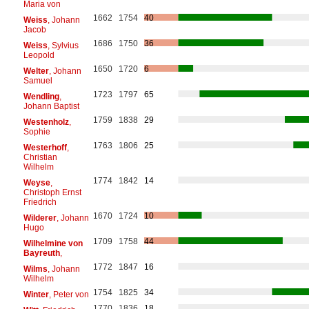
Maria von
1662
1754
40
Weiss
, Johann
Jacob
1686
1750
36
Weiss
, Sylvius
Leopold
1650
1720
6
Welter
, Johann
Samuel
1723
1797
65
Wendling
,
Johann Baptist
1759
1838
29
Westenholz
,
Sophie
1763
1806
25
Westerhoff
,
Christian
Wilhelm
1774
1842
14
Weyse
,
Christoph Ernst
Friedrich
1670
1724
10
Wilderer
, Johann
Hugo
1709
1758
44
Wilhelmine von
Bayreuth
,
1772
1847
16
Wilms
, Johann
Wilhelm
1754
1825
34
Winter
, Peter von
1770
1836
18