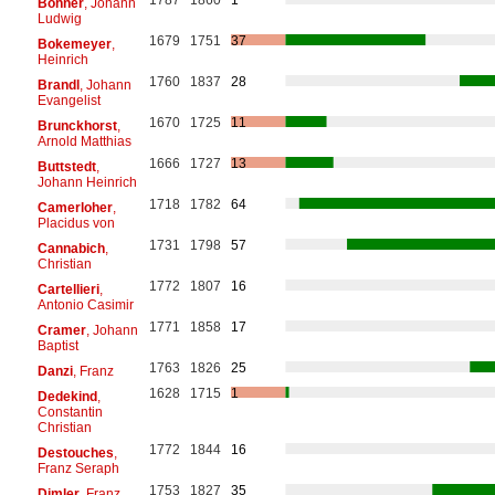
Böhner
, Johann
Ludwig
1679
1751
37
Bokemeyer
,
Heinrich
1760
1837
28
Brandl
, Johann
Evangelist
1670
1725
11
Brunckhorst
,
Arnold Matthias
1666
1727
13
Buttstedt
,
Johann Heinrich
1718
1782
64
Camerloher
,
Placidus von
1731
1798
57
Cannabich
,
Christian
1772
1807
16
Cartellieri
,
Antonio Casimir
1771
1858
17
Cramer
, Johann
Baptist
1763
1826
25
Danzi
, Franz
1628
1715
1
Dedekind
,
Constantin
Christian
1772
1844
16
Destouches
,
Franz Seraph
1753
1827
35
Dimler
, Franz