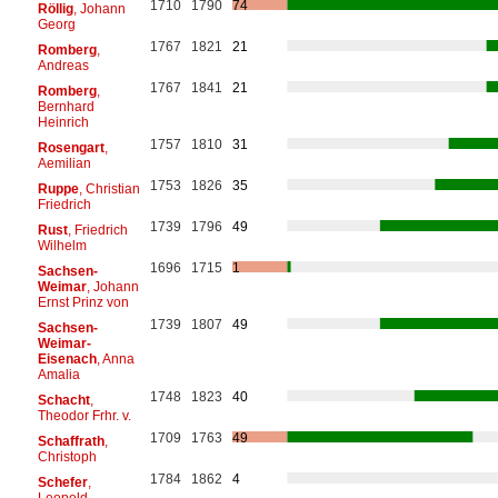
1710
1790
74
Röllig
, Johann
Georg
1767
1821
21
Romberg
,
Andreas
1767
1841
21
Romberg
,
Bernhard
Heinrich
1757
1810
31
Rosengart
,
Aemilian
1753
1826
35
Ruppe
, Christian
Friedrich
1739
1796
49
Rust
, Friedrich
Wilhelm
1696
1715
1
Sachsen-
Weimar
, Johann
Ernst Prinz von
1739
1807
49
Sachsen-
Weimar-
Eisenach
, Anna
Amalia
1748
1823
40
Schacht
,
Theodor Frhr. v.
1709
1763
49
Schaffrath
,
Christoph
1784
1862
4
Schefer
,
Leopold