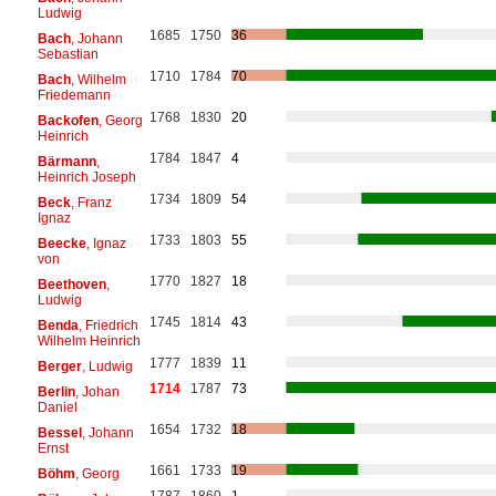
Ludwig
1685
1750
36
Bach
, Johann
Sebastian
1710
1784
70
Bach
, Wilhelm
Friedemann
1768
1830
20
Backofen
, Georg
Heinrich
1784
1847
4
Bärmann
,
Heinrich Joseph
1734
1809
54
Beck
, Franz
Ignaz
1733
1803
55
Beecke
, Ignaz
von
1770
1827
18
Beethoven
,
Ludwig
1745
1814
43
Benda
, Friedrich
Wilhelm Heinrich
1777
1839
11
Berger
, Ludwig
1714
1787
73
Berlin
, Johan
Daniel
1654
1732
18
Bessel
, Johann
Ernst
1661
1733
19
Böhm
, Georg
1787
1860
1