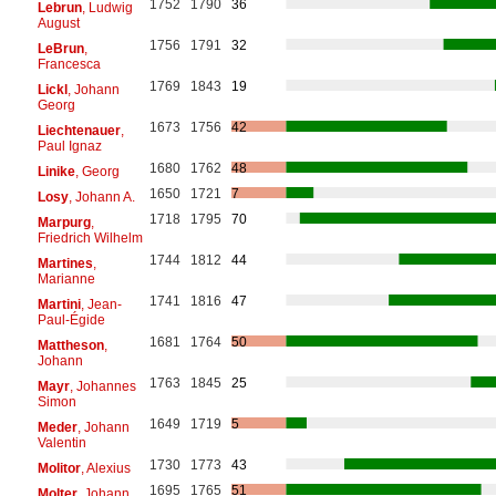
1752
1790
36
Lebrun
, Ludwig
August
1756
1791
32
LeBrun
,
Francesca
1769
1843
19
Lickl
, Johann
Georg
1673
1756
42
Liechtenauer
,
Paul Ignaz
1680
1762
48
Linike
, Georg
1650
1721
7
Losy
, Johann A.
1718
1795
70
Marpurg
,
Friedrich Wilhelm
1744
1812
44
Martines
,
Marianne
1741
1816
47
Martini
, Jean-
Paul-Égide
1681
1764
50
Mattheson
,
Johann
1763
1845
25
Mayr
, Johannes
Simon
1649
1719
5
Meder
, Johann
Valentin
1730
1773
43
Molitor
, Alexius
1695
1765
51
Molter
, Johann