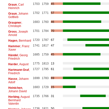
1703
1759
45
Graun
, Carl
Heinrich
1702
1771
57
Graun
, Johann
Gottlieb
1683
1760
46
Graupner
,
Christoph
1701
1784
70
Gross
, Joseph
Arnold
1720
1787
67
Hagen
, Bernhard
1741
1817
47
Hammer
, Franz
Xaver
1685
1759
45
Händel
, Georg
Friedrich
1775
1813
13
Harder
, August
1727
1795
61
Hartmann Graf
,
Friedrich
1699
1783
69
Hasse
, Johann
Adolf
1683
1729
15
Heinichen
,
Johann David
1735
1766
31
Herbing
, August
Bernhard
Valentin
1738
1821
50