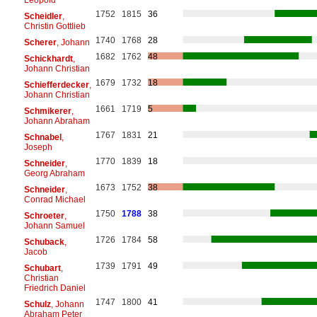
1752
1815
36
Scheidler
,
Christin Gottlieb
1740
1768
28
Scherer
, Johann
1682
1762
48
Schickhardt
,
Johann Christian
1679
1732
18
Schiefferdecker
,
Johann Christian
1661
1719
5
Schmikerer
,
Johann Abraham
1767
1831
21
Schnabel
,
Joseph
1770
1839
18
Schneider
,
Georg Abraham
1673
1752
38
Schneider
,
Conrad Michael
1750
1788
38
Schroeter
,
Johann Samuel
1726
1784
58
Schuback
,
Jacob
1739
1791
49
Schubart
,
Christian
Friedrich Daniel
1747
1800
41
Schulz
, Johann
Abraham Peter