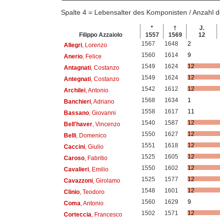
Spalte 4 = Lebensalter des Komponisten / Anzahl
*
†
J.
Filippo Azzaiolo
1557
1569
12
1567
1648
2
Allegri
, Lorenzo
1560
1614
9
Anerio
, Felice
1549
1624
12
Antagnati
, Costanzo
1549
1624
12
Antegnati
, Costanzo
1542
1612
12
Archilei
, Antonio
1568
1634
1
Banchieri
, Adriano
1558
1617
11
Bassano
, Giovanni
1540
1587
12
Bell'haver
, Vincenzo
1550
1627
12
Belli
, Domenico
1551
1618
12
Caccini
, Giulio
1525
1605
12
Caroso
, Fabritio
1550
1602
12
Cavalieri
, Emilio
1525
1577
12
Cavazzoni
, Girolamo
1548
1601
12
Clinio
, Teodoro
1560
1629
9
Coma
, Antonio
1502
1571
12
Corteccia
, Francesco