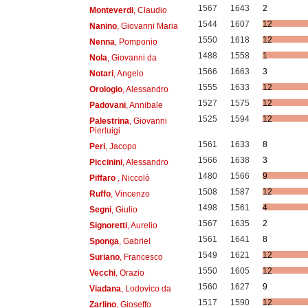
1567
1643
2
Monteverdi
, Claudio
1544
1607
12
Nanino
, Giovanni Maria
1550
1618
12
Nenna
, Pomponio
1488
1558
1
Nola
, Giovanni da
1566
1663
3
Notari
, Angelo
1555
1633
12
Orologio
, Alessandro
1527
1575
12
Padovani
, Annibale
1525
1594
12
Palestrina
, Giovanni
Pierluigi
1561
1633
8
Peri
, Jacopo
1566
1638
3
Piccinini
, Alessandro
1480
1566
9
Piffaro
, Niccolò
1508
1587
12
Ruffo
, Vincenzo
1498
1561
4
Segni
, Giulio
1567
1635
2
Signoretti
, Aurelio
1561
1641
8
Sponga
, Gabriel
1549
1621
12
Suriano
, Francesco
1550
1605
12
Vecchi
, Orazio
1560
1627
9
Viadana
, Lodovico da
1517
1590
12
Zarlino
, Gioseffo