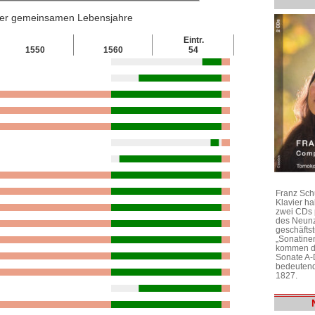
 der gemeinsamen Lebensjahre
Eintr.
1550
1560
54
Franz Sch
Klavier h
zwei CDs 
des Neunz
geschäftst
„Sonatine
kommen di
Sonate A-
bedeutend
1827.