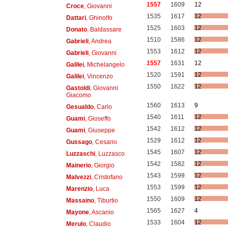
1557
1609
12
Croce
, Giovanni
1535
1617
12
Dattari
, Ghinolfo
1525
1603
12
Donato
, Baldassare
1510
1586
12
Gabrieli
, Andrea
1553
1612
12
Gabrieli
, Giovanni
1557
1631
12
Galilei
, Michelangelo
1520
1591
12
Galilei
, Vincenzo
1550
1622
12
Gastoldi
, Giovanni
Giacomo
1560
1613
9
Gesualdo
, Carlo
1540
1611
12
Guami
, Gioseffo
1542
1612
12
Guami
, Giuseppe
1529
1612
12
Gussago
, Cesario
1545
1607
12
Luzzaschi
, Luzzasco
1542
1582
12
Mainerio
, Giorgio
1543
1599
12
Malvezzi
, Cristofano
1553
1599
12
Marenzio
, Luca
1550
1609
12
Massaino
, Tiburtio
1565
1627
4
Mayone
, Ascanio
1533
1604
12
Merulo
, Claudio