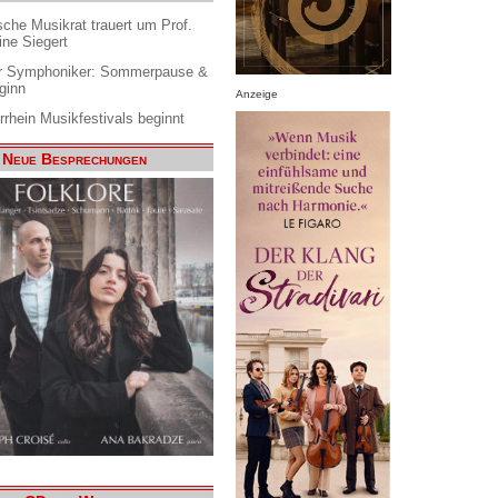
che Musikrat trauert um Prof.
ine Siegert
 Symphoniker: Sommerpause &
ginn
Anzeige
rrhein Musikfestivals beginnt
Neue Besprechungen