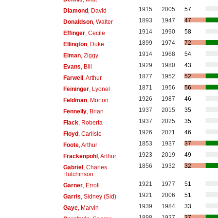
1915
2005
57
Diamond
, David
1893
1947
47
Donaldson
, Walter
1914
1990
58
Effinger
, Cecile
1899
1974
72
Ellington
, Duke
1914
1968
54
Elman
, Ziggy
1929
1980
43
Evans
, Bill
1877
1952
52
Farwell
, Arthur
1871
1956
56
Feininger
, Lyonel
1926
1987
46
Feldman
, Morton
1937
2015
35
Fennelly
, Brian
1937
2025
35
Flack
, Roberta
1926
2021
46
Floyd
, Carlisle
1853
1937
37
Foote
, Arthur
1923
2019
49
Frackenpohl
, Arthur
1856
1932
32
Gabriel
, Charles
Hutchinson
1921
1977
51
Garner
, Erroll
1921
2006
51
Garris
, Sidney (Sid)
1939
1984
33
Gaye
, Marvin
1898
1937
37