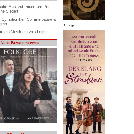
che Musikrat trauert um Prof.
ine Siegert
 Symphoniker: Sommerpause &
ginn
Anzeige
rrhein Musikfestivals beginnt
Neue Besprechungen