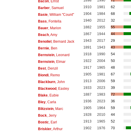
1898
1990
72
Bacon
, Ernst
1910
1981
62
Barber
, Samuel
1904
1984
68
Basie
, William "Count"
1940
2012
32
Bass
, Fontella
1882
1955
55
Bauer
, Marion
1867
1944
44
Beach
, Amy
1943
2017
29
Benoliel
, Bernard Jack
1891
1943
43
Bernie
, Ben
1918
1990
54
Bernstein
, Leonard
1922
2004
50
Bernstein
, Elmar
1917
1965
48
Best
, Denzil
1905
1981
67
Biondi
, Remo
1913
2006
59
Blackburn
, John
1933
2023
39
Blackwood
, Easley
1887
1983
72
Blake
, Eubie
1936
2023
36
Bley
, Carla
1905
1964
59
Blitzstein
, Marc
1928
2010
44
Bock
, Jerry
1913
1965
52
Bostic
, Earl
1902
1976
70
Briskier
, Arthur