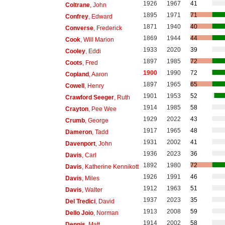
1926
1967
41
Coltrane
, John
1895
1971
71
Confrey
, Edward
1871
1940
40
Converse
, Frederick
1869
1944
44
Cook
, Will Marion
1933
2020
39
Cooley
, Eddi
1897
1985
72
Coots
, Fred
1900
1990
72
Copland
, Aaron
1897
1965
65
Cowell
, Henry
1901
1953
52
Crawford Seeger
, Ruth
1914
1985
58
Crayton
, Pee Wee
1929
2022
43
Crumb
, George
1917
1965
48
Dameron
, Tadd
1931
2002
41
Davenport
, John
1936
2023
36
Davis
, Carl
1892
1980
72
Davis
, Katherine Kennikott
1926
1991
46
Davis
, Miles
1912
1963
51
Davis
, Walter
1937
2023
35
Del Tredici
, David
1913
2008
59
Dello Joio
, Norman
1914
2002
58
Dennis
, Matt