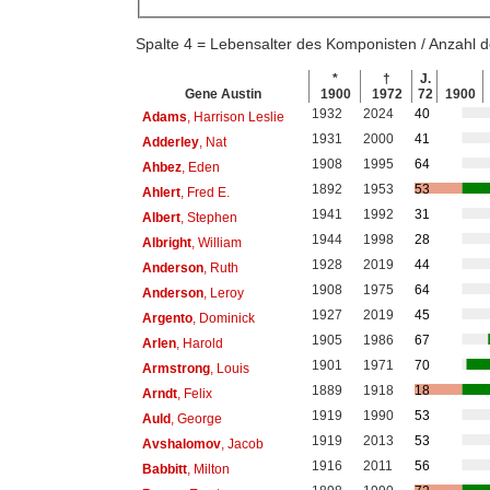
Spalte 4 = Lebensalter des Komponisten / Anzahl
*
†
J.
Gene Austin
1900
1972
72
1900
1932
2024
40
Adams
, Harrison Leslie
1931
2000
41
Adderley
, Nat
1908
1995
64
Ahbez
, Eden
1892
1953
53
Ahlert
, Fred E.
1941
1992
31
Albert
, Stephen
1944
1998
28
Albright
, William
1928
2019
44
Anderson
, Ruth
1908
1975
64
Anderson
, Leroy
1927
2019
45
Argento
, Dominick
1905
1986
67
Arlen
, Harold
1901
1971
70
Armstrong
, Louis
1889
1918
18
Arndt
, Felix
1919
1990
53
Auld
, George
1919
2013
53
Avshalomov
, Jacob
1916
2011
56
Babbitt
, Milton