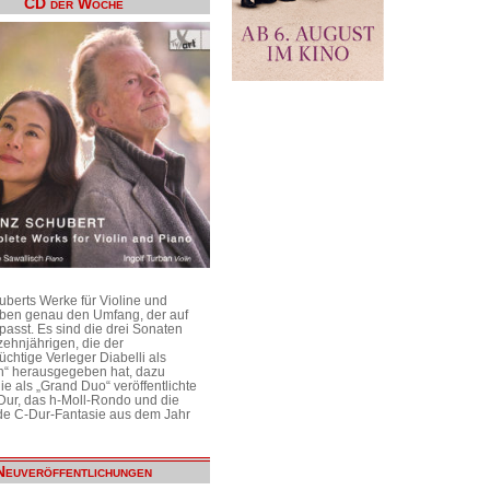
CD der Woche
uberts Werke für Violine und
aben genau den Umfang, der auf
passt. Es sind die drei Sonaten
ehnjährigen, die der
üchtige Verleger Diabelli als
n“ herausgegeben hat, dazu
e als „Grand Duo“ veröffentlichte
Dur, das h-Moll-Rondo und die
e C-Dur-Fantasie aus dem Jahr
Neuveröffentlichungen