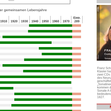
 der gemeinsamen Lebensjahre
Eintr.
1910
1920
1930
1940
1950
1960
1970
289
Franz Sch
Klavier h
zwei CDs 
des Neunz
geschäftst
„Sonatine
kommen di
Sonate A-
bedeutend
1827.