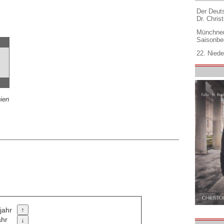
Der Deuts
Dr. Christ
Münchner
Saisonbe
22. Niede
nien
jahr
ahr