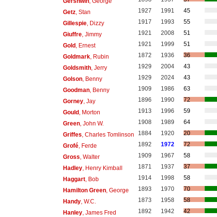
Gershwin
, George
1927
1991
45
Getz
, Stan
1917
1993
55
Gillespie
, Dizzy
1921
2008
51
Giuffre
, Jimmy
1921
1999
51
Gold
, Ernest
1872
1936
36
Goldmark
, Rubin
1929
2004
43
Goldsmith
, Jerry
1929
2024
43
Golson
, Benny
1909
1986
63
Goodman
, Benny
1896
1990
72
Gorney
, Jay
1913
1996
59
Gould
, Morton
1908
1989
64
Green
, John W.
1884
1920
20
Griffes
, Charles Tomlinson
1892
1972
72
Grofé
, Ferde
1909
1967
58
Gross
, Walter
1871
1937
37
Hadley
, Henry Kimball
1914
1998
58
Haggart
, Bob
1893
1970
70
Hamilton Green
, George
1873
1958
58
Handy
, W.C.
1892
1942
42
Hanley
, James Fred