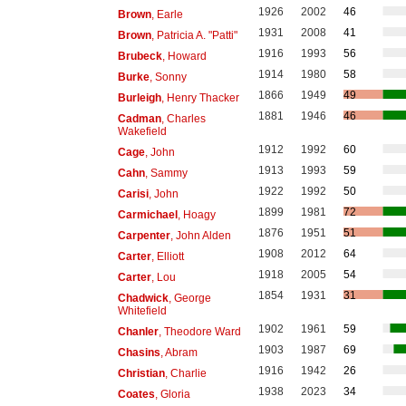
1926
2002
46
Brown
, Earle
1931
2008
41
Brown
, Patricia A. "Patti"
1916
1993
56
Brubeck
, Howard
1914
1980
58
Burke
, Sonny
1866
1949
49
Burleigh
, Henry Thacker
1881
1946
46
Cadman
, Charles
Wakefield
1912
1992
60
Cage
, John
1913
1993
59
Cahn
, Sammy
1922
1992
50
Carisi
, John
1899
1981
72
Carmichael
, Hoagy
1876
1951
51
Carpenter
, John Alden
1908
2012
64
Carter
, Elliott
1918
2005
54
Carter
, Lou
1854
1931
31
Chadwick
, George
Whitefield
1902
1961
59
Chanler
, Theodore Ward
1903
1987
69
Chasins
, Abram
1916
1942
26
Christian
, Charlie
1938
2023
34
Coates
, Gloria