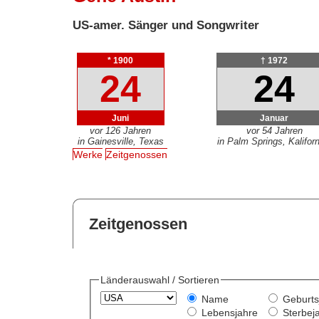
US-amer. Sänger und Songwriter
* 1900
† 1972
24
24
Juni
Januar
vor 126 Jahren
vor 54 Jahren
in Gainesville, Texas
in Palm Springs, Kalifor
Werke
Zeitgenossen
Zeitgenossen
Länderauswahl / Sortieren
Name
Geburts
Lebensjahre
Sterbej