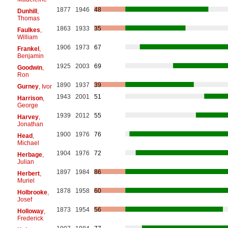
1877
1946
48
Dunhill
,
Thomas
1863
1933
35
Faulkes
,
William
1906
1973
67
Frankel
,
Benjamin
1925
2003
69
Goodwin
,
Ron
1890
1937
39
Gurney
, Ivor
1943
2001
51
Harrison
,
George
1939
2012
55
Harvey
,
Jonathan
1900
1976
76
Head
,
Michael
1904
1976
72
Herbage
,
Julian
1897
1984
86
Herbert
,
Muriel
1878
1958
60
Holbrooke
,
Josef
1873
1954
56
Holloway
,
Frederick