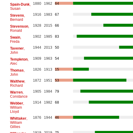
1880
1962
64
Spain-Dunk
,
Susan
1916
1983
67
Stevens
,
Bernard
1928
2015
66
Stevenson
,
Ronald
1902
1985
83
Swain
,
Freda
1944
2013
50
Tavener
,
John
1909
1963
54
Templeton
,
Alec
1826
1913
15
Thomas
,
John
1872
1951
53
Walthew
,
Richard
1905
1984
79
Warren
,
Constance
1914
1982
68
Webber
,
William
Lloyd
1876
1944
46
Whittaker
,
William
Gillies
1919
2019
75