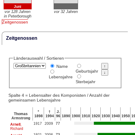
Juni
vor 128 Jahren
vor 32 Jahren
in Peterborough
Zeitgenossen
Zeitgenossen
Länderauswahl / Sortieren
Name
Geburtsjahr
Lebensjahre
Sterbejahr
Spalte 4 = Lebensalter des Komponisten / Anzahl der
gemeinsamen Lebensjahre
*
†
J.
Thomas
1898
1994
96
1890
1900
1910
1920
1930
1940
1950
1
Armstrong
1917
2009
77
Arnell
,
Richard
1921
2006
73