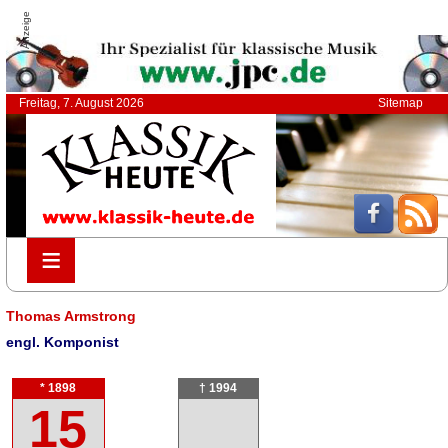
Anzeige
Freitag, 7. August 2026
Sitemap
≡
≡
Thomas Armstrong
engl. Komponist
* 1898
† 1994
15