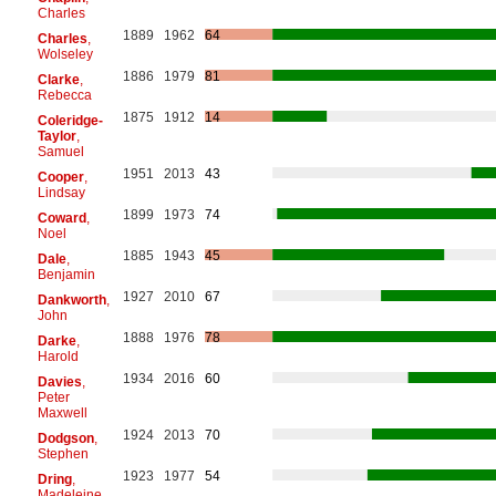
Charles
1889
1962
64
Charles
,
Wolseley
1886
1979
81
Clarke
,
Rebecca
1875
1912
14
Coleridge-
Taylor
,
Samuel
1951
2013
43
Cooper
,
Lindsay
1899
1973
74
Coward
,
Noel
1885
1943
45
Dale
,
Benjamin
1927
2010
67
Dankworth
,
John
1888
1976
78
Darke
,
Harold
1934
2016
60
Davies
,
Peter
Maxwell
1924
2013
70
Dodgson
,
Stephen
1923
1977
54
Dring
,
Madeleine