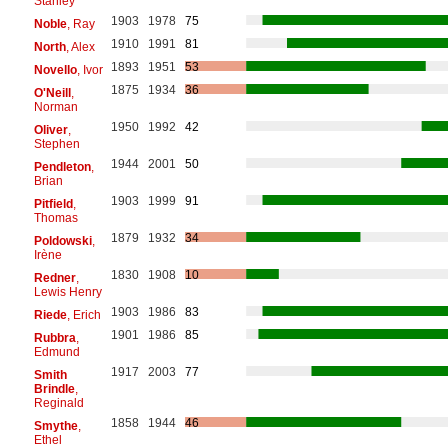
Stanley
1903
1978
75
Noble
, Ray
1910
1991
81
North
, Alex
1893
1951
53
Novello
, Ivor
1875
1934
36
O'Neill
,
Norman
1950
1992
42
Oliver
,
Stephen
1944
2001
50
Pendleton
,
Brian
1903
1999
91
Pitfield
,
Thomas
1879
1932
34
Poldowski
,
Irène
1830
1908
10
Redner
,
Lewis Henry
1903
1986
83
Riede
, Erich
1901
1986
85
Rubbra
,
Edmund
1917
2003
77
Smith
Brindle
,
Reginald
1858
1944
46
Smythe
,
Ethel