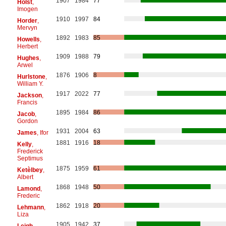
1907
1984
77
Holst
,
Imogen
1910
1997
84
Horder
,
Mervyn
1892
1983
85
Howells
,
Herbert
1909
1988
79
Hughes
,
Arwel
1876
1906
8
Hurlstone
,
William Y.
1917
2022
77
Jackson
,
Francis
1895
1984
86
Jacob
,
Gordon
1931
2004
63
James
, Ifor
1881
1916
18
Kelly
,
Frederick
Septimus
1875
1959
61
Ketèlbey
,
Albert
1868
1948
50
Lamond
,
Frederic
1862
1918
20
Lehmann
,
Liza
1905
1942
37
Leigh
,