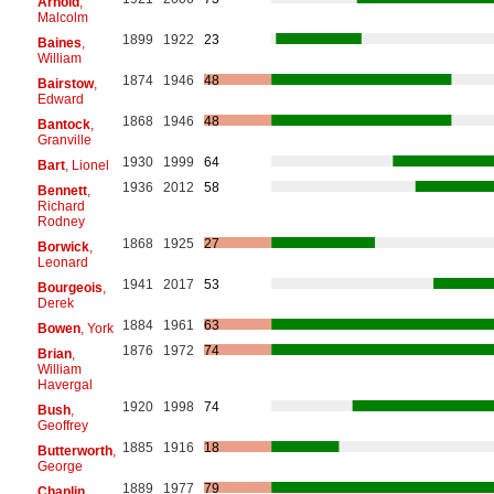
Arnold
,
Malcolm
1899
1922
23
Baines
,
William
1874
1946
48
Bairstow
,
Edward
1868
1946
48
Bantock
,
Granville
1930
1999
64
Bart
, Lionel
1936
2012
58
Bennett
,
Richard
Rodney
1868
1925
27
Borwick
,
Leonard
1941
2017
53
Bourgeois
,
Derek
1884
1961
63
Bowen
, York
1876
1972
74
Brian
,
William
Havergal
1920
1998
74
Bush
,
Geoffrey
1885
1916
18
Butterworth
,
George
1889
1977
79
Chaplin
,