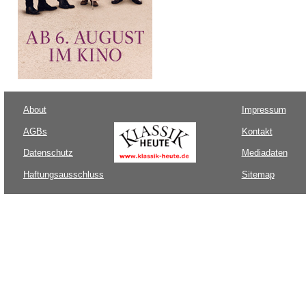
About
Impressum
AGBs
Kontakt
Datenschutz
Mediadaten
Haftungsausschluss
Sitemap