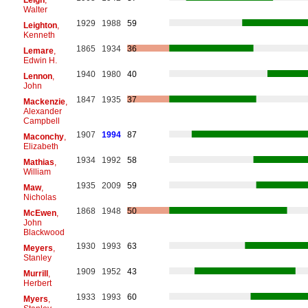
Walter
1929
1988
59
Leighton
,
Kenneth
1865
1934
36
Lemare
,
Edwin H.
1940
1980
40
Lennon
,
John
1847
1935
37
Mackenzie
,
Alexander
Campbell
1907
1994
87
Maconchy
,
Elizabeth
1934
1992
58
Mathias
,
William
1935
2009
59
Maw
,
Nicholas
1868
1948
50
McEwen
,
John
Blackwood
1930
1993
63
Meyers
,
Stanley
1909
1952
43
Murrill
,
Herbert
1933
1993
60
Myers
,