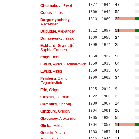
1877
1944
47
Chesnokov
, Pavel
1869
1942
55
Conus
, Jules
1813
1869
23
Dargomyschsky
,
Alexander
1812
1897
51
Dubuque
, Alexander
1900
1955
24
Dunayevsky
, Isaak
1899
1974
25
Eckhardt-Gramatté
,
Sophie Carmen
1868
1927
56
Engel
, Joel
1860
1935
64
Ewald
, Victor Vladimirovich
1860
1935
64
Ewald
, Viktor
1890
1962
34
Feinberg
, Samuil
Evgenievitch
1915
2012
9
Frid
, Grigori
1922
1966
2
Galynin
, German
1900
1967
24
Gamburg
, Grigorij
1904
1981
20
Ginzburg
, Grigory
1865
1936
59
Glasunow
, Alexander
1804
1857
11
Glinka
, Mikhail
1883
1957
41
Gnesin
, Michail