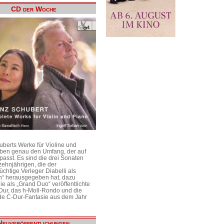
CD der Woche
uberts Werke für Violine und
aben genau den Umfang, der auf
passt. Es sind die drei Sonaten
ehnjährigen, die der
üchtige Verleger Diabelli als
n“ herausgegeben hat, dazu
e als „Grand Duo“ veröffentlichte
Dur, das h-Moll-Rondo und die
e C-Dur-Fantasie aus dem Jahr
Neuveröffentlichungen