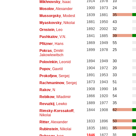
1914
1978
10
Mikhnovsky
, Isaac
1900
1973
24
Mosolov
, Alexander
1839
1881
35
Mussorgsky
, Modest
1881
1950
43
Myaskovsky
, Nikolai
1892
2002
32
Ornstein
, Leo
1841
1885
39
Pashkalov
, V.N.
1869
1949
55
Pfitzner
, Hans
1899
1978
25
Pokras
, Dmitri
Jakowlewitsch
1894
1949
30
Polovinkin
, Leonid
1904
1972
20
Popov
, Gavriil
1891
1953
33
Prokofjew
, Sergej
1873
1943
51
Rachmaninow
, Sergej
1908
1990
16
Rakov
, N
1866
1920
54
Rebikow
, Wladimir
1889
1977
35
Revuzkij
, Lewko
1844
1908
62
Rimsky-Korssakoff
,
Nikolai
1833
1896
50
Ritter
, Alexander
1835
1881
35
Rubinstein
, Nikolai
1846
1877
31
Rybasov
, Ivan