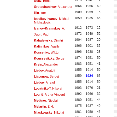
1913
1942
11
Goltz
, Boris
1864
1956
60
Gretschaninow
, Alexander
1909
1959
15
Iljin
, Igor
1859
1935
65
Ippolitov-Ivanov
, Mikhail
Mikhaylovich
1912
1973
12
Ivanov-Kramskoy
, A.
1872
1940
52
Juon
, Paul
1904
1987
20
Kabalewsky
, Dimitri
1866
1901
35
Kalinnikov
, Vasily
1896
1938
28
Kossenko
, Wiktor
1874
1951
50
Koussevitzky
, Serge
1883
1951
41
Krein
, Alexander
1855
1914
59
Liadov
, Anatoli
1859
1924
65
Liapunow
, Sergej
1855
1914
59
Ljadow
, Anatol
1903
1976
21
Lopatnikoff
, Nikolai
1892
1966
32
Lourié
, Arthur Vincent
1880
1951
44
Medtner
, Nicolai
1875
1937
49
Melartin
, Erkki
1881
1950
43
Miaskowsky
, Nikolai