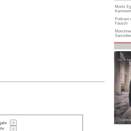
Moritz Eg
Kammermu
Podcast m
Fausch
Münchner
Saisonbe
jahr
ahr