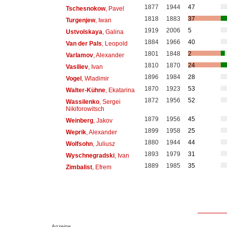
1877
1944
47
Tschesnokow
, Pavel
1818
1883
37
Turgenjew
, Iwan
1919
2006
5
Ustvolskaya
, Galina
1884
1966
40
Van der Pals
, Leopold
1801
1848
2
Varlamov
, Alexander
1810
1870
24
Vasiliev
, Ivan
1896
1984
28
Vogel
, Wladimir
1870
1923
53
Walter-Kühne
, Ekatarina
1872
1956
52
Wassilenko
, Sergei
Nikiforowitsch
1879
1956
45
Weinberg
, Jakov
1899
1958
25
Weprik
, Alexander
1880
1944
44
Wolfsohn
, Juliusz
1893
1979
31
Wyschnegradski
, Ivan
1889
1985
35
Zimbalist
, Efrem
Anzeige