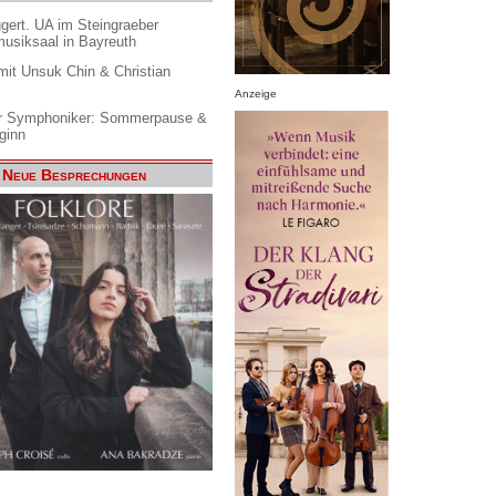
gert. UA im Steingraeber
siksaal in Bayreuth
it Unsuk Chin & Christian
Anzeige
 Symphoniker: Sommerpause &
ginn
Neue Besprechungen