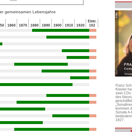
 der gemeinsamen Lebensjahre
Eintr.
850
1860
1870
1880
1890
1900
1910
1920
102
Franz Sch
Klavier h
zwei CDs 
des Neunz
geschäftst
„Sonatine
kommen di
Sonate A-
bedeutend
1827.