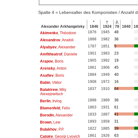
Spalte 4 = Lebensalter des Komponisten / Anzahl
*
†
J.
Alexander Arkhangelsky
1846
1924
78
1840
1
1876
1945
48
Akimenko
, Théodore
1888
1982
36
Alexandrov
, Anatoli
1787
1851
5
Alyabyev
, Alexander
1901
1983
23
Amfitheatrof
, Daniele
1905
1992
19
Arapov
, Boris
1861
1906
45
Arensky
, Anton
1884
1949
40
Asafiev
, Boris
1908
1972
16
Babin
, Viktor
1837
1910
64
Balakirew
, Mily
Alexejewitsch
1888
1989
36
Berlin
, Irving
1863
1931
61
Blumenfeld
, Felix
1833
1887
41
Borodin
, Alexander
1893
1958
31
Brown
, Lew
1822
1885
39
Bulakhov
, P.P.
1861
1926
63
Catoire
, Georgi Lvovich