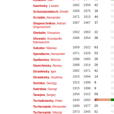
1882
1959
42
Saminsky
, Lazare
1906
1975
18
Schostakowitsch
, Dimitri
1871
1915
44
Scriabin
, Alexander
1887
1967
37
Shaposchnikov
, Adrian
Grigoryevich
1902
1963
22
Shebalin
, Vissarion
1886
1954
38
Shvedov
, Konstantin
Nikolaevich
1859
1922
63
Sokolov
, Nikolay
1871
1928
53
Spendiarov
, Alexander
1898
1985
26
Spoliansky
, Mischa
1888
1914
26
Stanchinsky
, Alexey
1882
1971
42
Strawinsky
, Igor
1910
1994
14
Strawinsky
, Soulima
1915
1998
9
Sviridov
, Georgy
1915
1998
9
Swiridow
, Georgi
1856
1915
59
Tanejew
, Sergej
1840
1893
47
Tschaikowsky
, Peter
1899
1977
25
Tscherepnin
, Alexander
1873
1945
51
Tscherepnin
, Nikolai