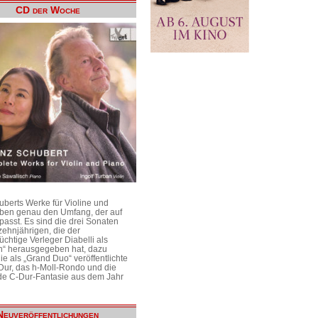
CD der Woche
uberts Werke für Violine und
aben genau den Umfang, der auf
passt. Es sind die drei Sonaten
ehnjährigen, die der
üchtige Verleger Diabelli als
n“ herausgegeben hat, dazu
e als „Grand Duo“ veröffentlichte
Dur, das h-Moll-Rondo und die
e C-Dur-Fantasie aus dem Jahr
Neuveröffentlichungen