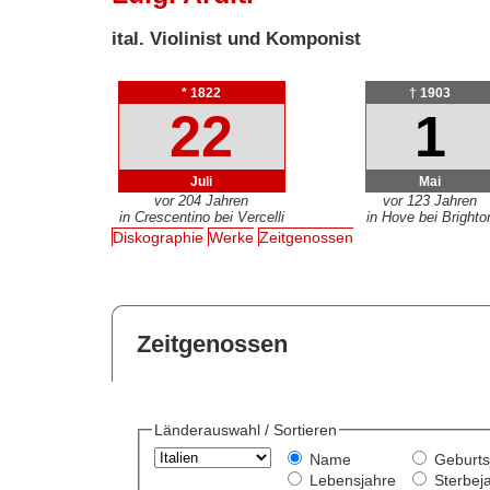
ital. Violinist und Komponist
* 1822
† 1903
22
1
Juli
Mai
vor 204 Jahren
vor 123 Jahren
in Crescentino bei Vercelli
in Hove bei Brighto
Diskographie
Werke
Zeitgenossen
Zeitgenossen
Länderauswahl / Sortieren
Name
Geburts
Lebensjahre
Sterbej