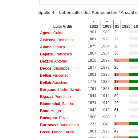
Spalte 4 = Lebensalter des Komponisten / Anzahl
*
†
J.
Luigi Arditi
1822
1903
81
1820
1
1901
1989
2
Agosti
, Guido
1881
1928
22
Alaleona
, Domenico
1875
1954
28
Alfano
, Franco
1867
1934
36
Bajardi
, Francesco
1818
1897
75
Bazzini
, Antonio
1877
1973
26
Becce
, Giuseppe
1801
1835
13
Bellini
, Vincenzo
1778
1839
17
Belloli
, Agostino
1791
1863
41
Bergamo
, Padre Davide
1844
1914
59
Bigazzi
, Pénélope
1874
1919
29
Blumenthal
, Sandro
1842
1918
61
Boïto
, Arrigo
1900
1980
3
Bonagura
, Enzio
1773
1840
18
Bortolazzi
, Bartolomeo
1861
1925
42
Bossi
, Marco Enrico