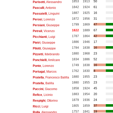
1853
1913
50
Parisotti
, Alessandro
1842
1924
61
Pasculli
, Antonio
1887
1925
16
Passatelli
, Linguini
1872
1956
31
Perosi
, Lorenzo
1799
1869
47
Persiani
, Giuseppe
1822
1889
67
Petrali
, Vicenzo
1787
1864
42
Picchianti
, Luigi
1886
1946
17
Pietri
, Giuseppe
1784
1838
16
Pilotti
, Giuseppe
1880
1968
23
Pizzetti
, Ildebrando
1834
1886
52
Ponchielli
, Amilcare
1749
1838
16
Ponte
, Lorenzo
1762
1830
8
Portugal
, Marcos
1880
1955
23
Pratella
, Francesco Balilla
1880
1955
23
Pratella
, Balilla
1858
1924
45
Puccini
, Giacomo
1883
1954
20
Refice
, Licinio
1879
1936
24
Respighi
, Ottorino
1805
1859
37
Ricci
, Luigi
1757
1841
19
Rolla
, Alessandro