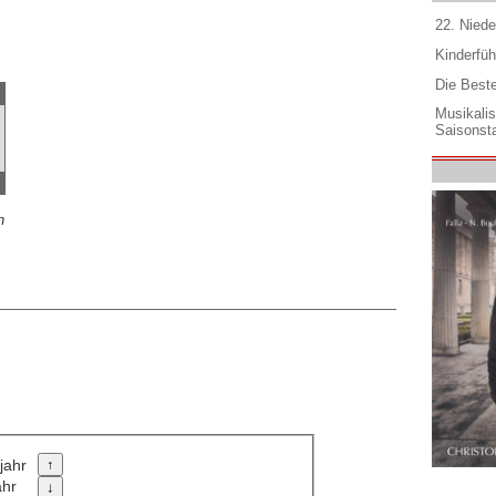
22. Niede
Kinderfüh
Die Best
Musikali
Saisonsta
n
jahr
ahr