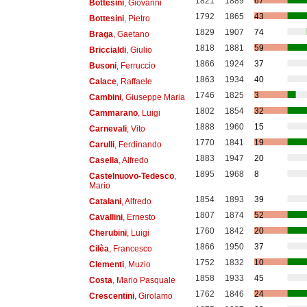
1821
1889
67
Bottesini
, Giovanni
1792
1865
43
Bottesini
, Pietro
1829
1907
74
Braga
, Gaetano
1818
1881
59
Briccialdi
, Giulio
1866
1924
37
Busoni
, Ferruccio
1863
1934
40
Calace
, Raffaele
1746
1825
3
Cambini
, Giuseppe Maria
1802
1854
32
Cammarano
, Luigi
1888
1960
15
Carnevali
, Vito
1770
1841
19
Carulli
, Ferdinando
1883
1947
20
Casella
, Alfredo
1895
1968
8
Castelnuovo-Tedesco
,
Mario
1854
1893
39
Catalani
, Alfredo
1807
1874
52
Cavallini
, Ernesto
1760
1842
20
Cherubini
, Luigi
1866
1950
37
Cilèa
, Francesco
1752
1832
10
Clementi
, Muzio
1858
1933
45
Costa
, Mario Pasquale
1762
1846
24
Crescentini
, Girolamo