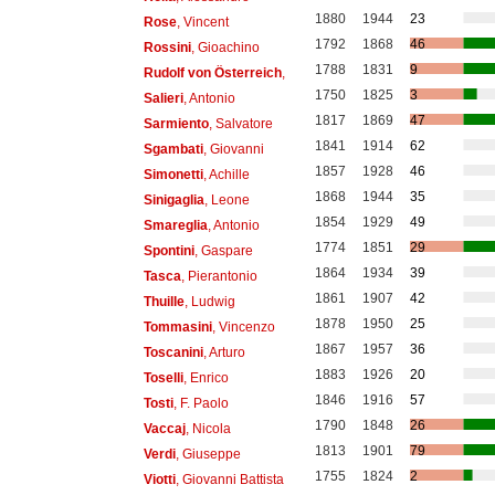
1880
1944
23
Rose
, Vincent
1792
1868
46
Rossini
, Gioachino
1788
1831
9
Rudolf von Österreich
,
1750
1825
3
Salieri
, Antonio
1817
1869
47
Sarmiento
, Salvatore
1841
1914
62
Sgambati
, Giovanni
1857
1928
46
Simonetti
, Achille
1868
1944
35
Sinigaglia
, Leone
1854
1929
49
Smareglia
, Antonio
1774
1851
29
Spontini
, Gaspare
1864
1934
39
Tasca
, Pierantonio
1861
1907
42
Thuille
, Ludwig
1878
1950
25
Tommasini
, Vincenzo
1867
1957
36
Toscanini
, Arturo
1883
1926
20
Toselli
, Enrico
1846
1916
57
Tosti
, F. Paolo
1790
1848
26
Vaccaj
, Nicola
1813
1901
79
Verdi
, Giuseppe
1755
1824
2
Viotti
, Giovanni Battista