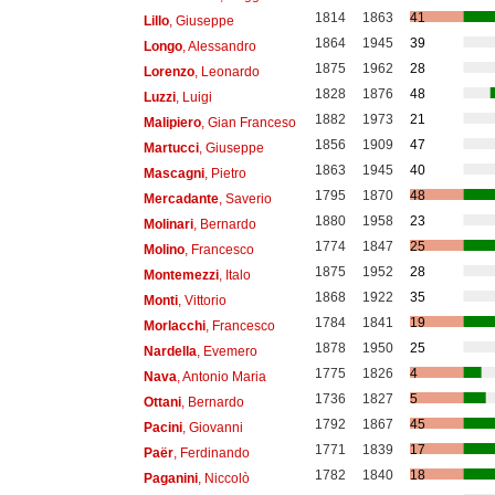
1814
1863
41
Lillo
, Giuseppe
1864
1945
39
Longo
, Alessandro
1875
1962
28
Lorenzo
, Leonardo
1828
1876
48
Luzzi
, Luigi
1882
1973
21
Malipiero
, Gian Franceso
1856
1909
47
Martucci
, Giuseppe
1863
1945
40
Mascagni
, Pietro
1795
1870
48
Mercadante
, Saverio
1880
1958
23
Molinari
, Bernardo
1774
1847
25
Molino
, Francesco
1875
1952
28
Montemezzi
, Italo
1868
1922
35
Monti
, Vittorio
1784
1841
19
Morlacchi
, Francesco
1878
1950
25
Nardella
, Evemero
1775
1826
4
Nava
, Antonio Maria
1736
1827
5
Ottani
, Bernardo
1792
1867
45
Pacini
, Giovanni
1771
1839
17
Paër
, Ferdinando
1782
1840
18
Paganini
, Niccolò