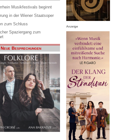
rrhein Musikfestivals beginnt
rung in der Wiener Staatsoper
en zum Schluss
Anzeige
scher Spaziergang zum
rt
Neue Besprechungen