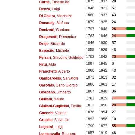
1875
1937
28
Curtis
, Ernesto de
1846
1922
57
Denza
, Luigi
1860
1937
43
Di Chiara
, Vinzenzo
1879
1925
24
Donaudy
, Stefano
1797
1848
26
Donizetti
, Gaetano
1763
1846
24
Dragonetti
, Domenico
1846
1930
57
Drigo
, Riccardo
1855
1929
48
Esposito
, Michele
1763
1842
20
Ferrari
, Giacomo Gotifredo
1897
1945
6
Finzi
, Aldo
1860
1942
43
Franchetti
, Alberto
1871
1913
32
Gambardella
, Salvatore
1886
1962
17
Garofalo
, Carlo Giorgio
1867
1948
36
Giordano
, Umberto
1781
1829
7
Giuliani
, Mauro
1813
1850
28
Giuliani-Guglielmi
, Emilia
1876
1954
27
Gnecchi
, Vittorio
1893
1956
10
Grupillo
, Salvador
1790
1877
55
Legnani
, Luigi
1857
1919
46
Leoncavallo
, Ruggero