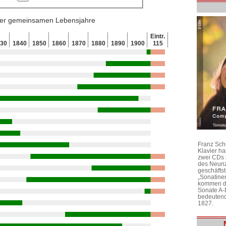
 der gemeinsamen Lebensjahre
Eintr.
830
1840
1850
1860
1870
1880
1890
1900
115
Franz Sch
Klavier h
zwei CDs 
des Neunz
geschäftst
„Sonatine
kommen di
Sonate A-
bedeutend
1827.