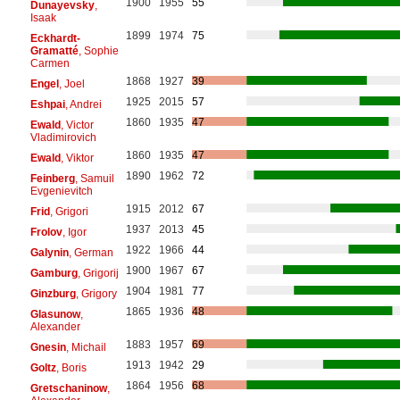
1900
1955
55
Dunayevsky
,
Isaak
1899
1974
75
Eckhardt-
Gramatté
, Sophie
Carmen
1868
1927
39
Engel
, Joel
1925
2015
57
Eshpai
, Andrei
1860
1935
47
Ewald
, Victor
Vladimirovich
1860
1935
47
Ewald
, Viktor
1890
1962
72
Feinberg
, Samuil
Evgenievitch
1915
2012
67
Frid
, Grigori
1937
2013
45
Frolov
, Igor
1922
1966
44
Galynin
, German
1900
1967
67
Gamburg
, Grigorij
1904
1981
77
Ginzburg
, Grigory
1865
1936
48
Glasunow
,
Alexander
1883
1957
69
Gnesin
, Michail
1913
1942
29
Goltz
, Boris
1864
1956
68
Gretschaninow
,