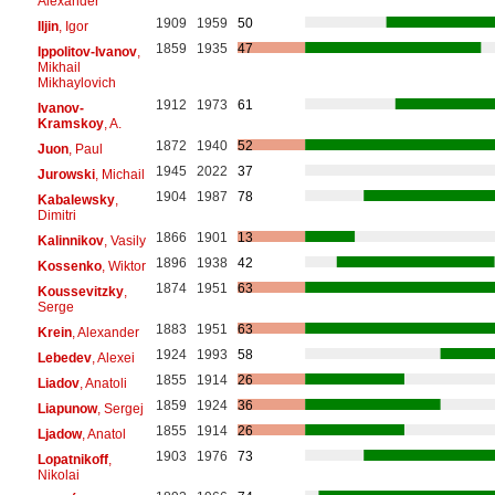
Alexander
1909
1959
50
Iljin
, Igor
1859
1935
47
Ippolitov-Ivanov
,
Mikhail
Mikhaylovich
1912
1973
61
Ivanov-
Kramskoy
, A.
1872
1940
52
Juon
, Paul
1945
2022
37
Jurowski
, Michail
1904
1987
78
Kabalewsky
,
Dimitri
1866
1901
13
Kalinnikov
, Vasily
1896
1938
42
Kossenko
, Wiktor
1874
1951
63
Koussevitzky
,
Serge
1883
1951
63
Krein
, Alexander
1924
1993
58
Lebedev
, Alexei
1855
1914
26
Liadov
, Anatoli
1859
1924
36
Liapunow
, Sergej
1855
1914
26
Ljadow
, Anatol
1903
1976
73
Lopatnikoff
,
Nikolai