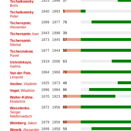
1925
1996
57
Tschaikowsky
,
Boris
1840
1893
5
Tschaikowsky
,
Peter
1899
1977
78
Tscherepnin
,
Alexander
1943
1998
39
Tscherepnin
, Ivan
1873
1945
57
Tscherepnin
,
Nikolai
1877
1944
56
Tschesnokow
,
Pavel
1919
2006
63
Ustvolskaya
,
Galina
1884
1966
78
Van der Pals
,
Leopold
1925
1973
48
Vavilov
, Vladimir
1896
1984
86
Vogel
, Wladimir
1870
1923
35
Walter-Kühne
,
Ekatarina
1872
1956
68
Wassilenko
,
Sergei
Nikiforowitsch
1879
1956
68
Weinberg
, Jakov
1899
1958
59
Weprik
, Alexander