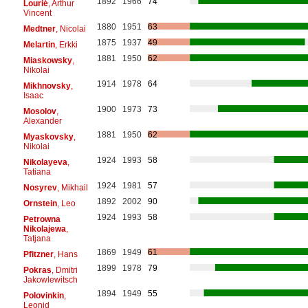
1892
1966
74
Lourié
, Arthur
Vincent
1880
1951
63
Medtner
, Nicolai
1875
1937
49
Melartin
, Erkki
1881
1950
62
Miaskowsky
,
Nikolai
1914
1978
64
Mikhnovsky
,
Isaac
1900
1973
73
Mosolov
,
Alexander
1881
1950
62
Myaskovsky
,
Nikolai
1924
1993
58
Nikolayeva
,
Tatiana
1924
1981
57
Nosyrev
, Mikhail
1892
2002
90
Ornstein
, Leo
1924
1993
58
Petrowna
Nikolajewa
,
Tatjana
1869
1949
61
Pfitzner
, Hans
1899
1978
79
Pokras
, Dmitri
Jakowlewitsch
1894
1949
55
Polovinkin
,
Leonid