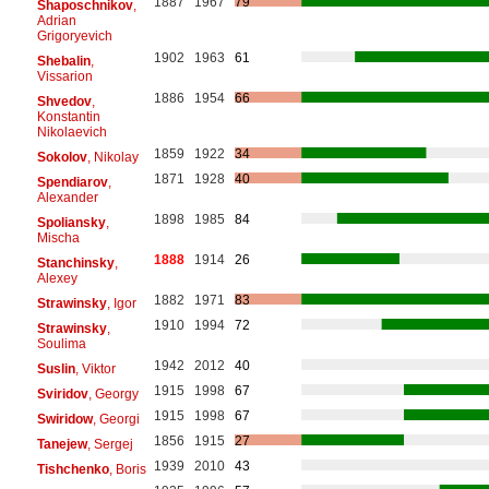
1887
1967
79
Shaposchnikov
,
Adrian
Grigoryevich
1902
1963
61
Shebalin
,
Vissarion
1886
1954
66
Shvedov
,
Konstantin
Nikolaevich
1859
1922
34
Sokolov
, Nikolay
1871
1928
40
Spendiarov
,
Alexander
1898
1985
84
Spoliansky
,
Mischa
1888
1914
26
Stanchinsky
,
Alexey
1882
1971
83
Strawinsky
, Igor
1910
1994
72
Strawinsky
,
Soulima
1942
2012
40
Suslin
, Viktor
1915
1998
67
Sviridov
, Georgy
1915
1998
67
Swiridow
, Georgi
1856
1915
27
Tanejew
, Sergej
1939
2010
43
Tishchenko
, Boris