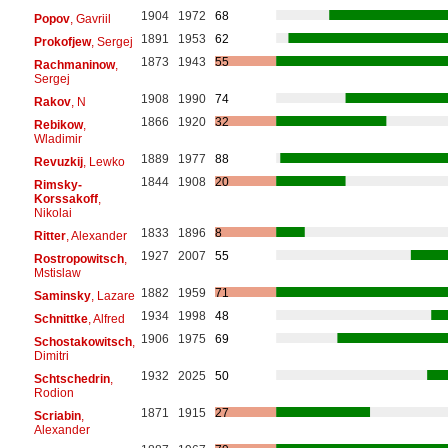
1904
1972
68
Popov
, Gavriil
1891
1953
62
Prokofjew
, Sergej
1873
1943
55
Rachmaninow
,
Sergej
1908
1990
74
Rakov
, N
1866
1920
32
Rebikow
,
Wladimir
1889
1977
88
Revuzkij
, Lewko
1844
1908
20
Rimsky-
Korssakoff
,
Nikolai
1833
1896
8
Ritter
, Alexander
1927
2007
55
Rostropowitsch
,
Mstislaw
1882
1959
71
Saminsky
, Lazare
1934
1998
48
Schnittke
, Alfred
1906
1975
69
Schostakowitsch
,
Dimitri
1932
2025
50
Schtschedrin
,
Rodion
1871
1915
27
Scriabin
,
Alexander