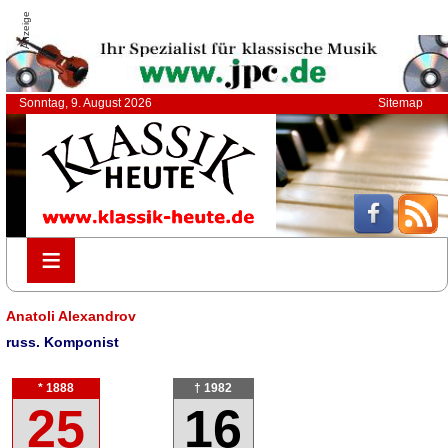
Anzeige
Sonntag, 9. August 2026
Sitemap
≡
≡
Anatoli Alexandrov
russ. Komponist
* 1888
† 1982
25
16