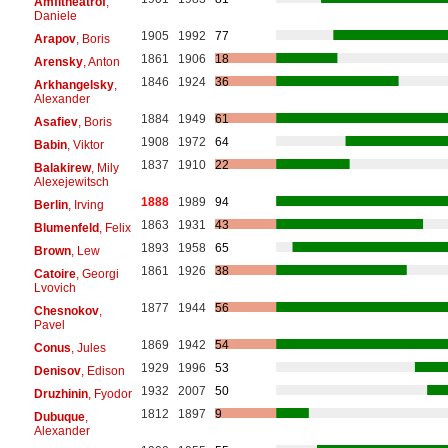
Amfitheatrof
,
Daniele
1905
1992
77
Arapov
, Boris
1861
1906
18
Arensky
, Anton
1846
1924
36
Arkhangelsky
,
Alexander
1884
1949
61
Asafiev
, Boris
1908
1972
64
Babin
, Viktor
1837
1910
22
Balakirew
, Mily
Alexejewitsch
1888
1989
94
Berlin
, Irving
1863
1931
43
Blumenfeld
, Felix
1893
1958
65
Brown
, Lew
1861
1926
38
Catoire
, Georgi
Lvovich
1877
1944
56
Chesnokov
,
Pavel
1869
1942
54
Conus
, Jules
1929
1996
53
Denisov
, Edison
1932
2007
50
Druzhinin
, Fyodor
1812
1897
9
Dubuque
,
Alexander