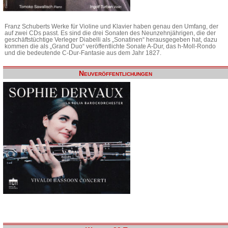
Franz Schuberts Werke für Violine und Klavier haben genau den Umfang, der
auf zwei CDs passt. Es sind die drei Sonaten des Neunzehnjährigen, die der
geschäftstüchtige Verleger Diabelli als „Sonatinen“ herausgegeben hat, dazu
kommen die als „Grand Duo“ veröffentlichte Sonate A-Dur, das h-Moll-Rondo
und die bedeutende C-Dur-Fantasie aus dem Jahr 1827.
Neuveröffentlichungen