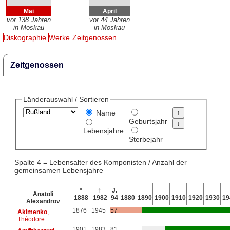
Mai
April
vor 138 Jahren
vor 44 Jahren
in Moskau
in Moskau
Diskographie
Werke
Zeitgenossen
Zeitgenossen
Länderauswahl / Sortieren
Name
Geburtsjahr
Lebensjahre
Sterbejahr
Spalte 4 = Lebensalter des Komponisten / Anzahl der
gemeinsamen Lebensjahre
*
†
J.
Anatoli
1888
1982
94
1880
1890
1900
1910
1920
1930
19
Alexandrov
1876
1945
57
Akimenko
,
Théodore
1901
1983
81