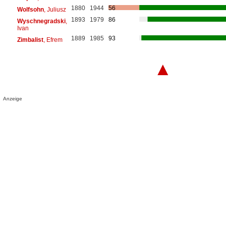
1880
1944
56
Wolfsohn
, Juliusz
1893
1979
86
Wyschnegradski
,
Ivan
1889
1985
93
Zimbalist
, Efrem
▲
Anzeige