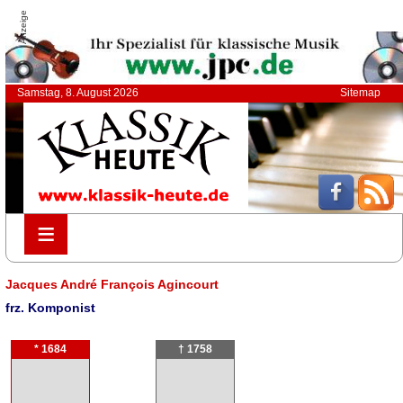
Anzeige
Samstag, 8. August 2026
Sitemap
≡
≡
Jacques André François Agincourt
frz. Komponist
* 1684
† 1758