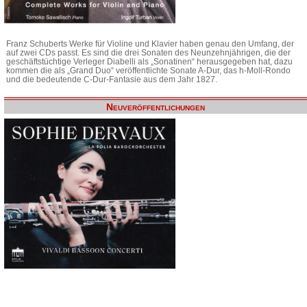
Franz Schuberts Werke für Violine und Klavier haben genau den Umfang, der
auf zwei CDs passt. Es sind die drei Sonaten des Neunzehnjährigen, die der
geschäftstüchtige Verleger Diabelli als „Sonatinen“ herausgegeben hat, dazu
kommen die als „Grand Duo“ veröffentlichte Sonate A-Dur, das h-Moll-Rondo
und die bedeutende C-Dur-Fantasie aus dem Jahr 1827.
Neuveröffentlichungen