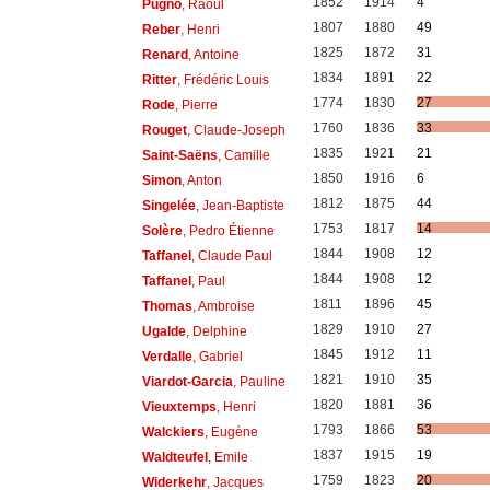
1852
1914
4
Pugno
, Raoul
1807
1880
49
Reber
, Henri
1825
1872
31
Renard
, Antoine
1834
1891
22
Ritter
, Frédéric Louis
1774
1830
27
Rode
, Pierre
1760
1836
33
Rouget
, Claude-Joseph
1835
1921
21
Saint-Saëns
, Camille
1850
1916
6
Simon
, Anton
1812
1875
44
Singelée
, Jean-Baptiste
1753
1817
14
Solère
, Pedro Étienne
1844
1908
12
Taffanel
, Claude Paul
1844
1908
12
Taffanel
, Paul
1811
1896
45
Thomas
, Ambroise
1829
1910
27
Ugalde
, Delphine
1845
1912
11
Verdalle
, Gabriel
1821
1910
35
Viardot-Garcia
, Pauline
1820
1881
36
Vieuxtemps
, Henri
1793
1866
53
Walckiers
, Eugène
1837
1915
19
Waldteufel
, Emile
1759
1823
20
Widerkehr
, Jacques