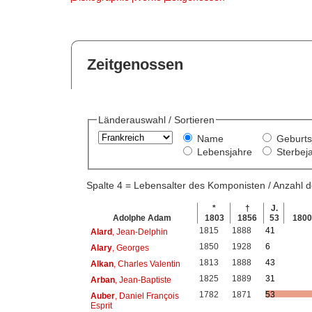
Zeitgenossen
Länderauswahl / Sortieren
Name
Geburts
Lebensjahre
Sterbej
Spalte 4 = Lebensalter des Komponisten / Anzahl
*
†
J.
Adolphe Adam
1803
1856
53
180
1815
1888
41
Alard
, Jean-Delphin
1850
1928
6
Alary
, Georges
1813
1888
43
Alkan
, Charles Valentin
1825
1889
31
Arban
, Jean-Baptiste
1782
1871
53
Auber
, Daniel François
Esprit