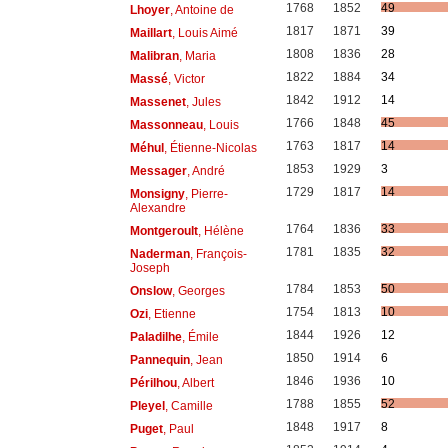
1768
1852
49
Lhoyer
, Antoine de
1817
1871
39
Maillart
, Louis Aimé
1808
1836
28
Malibran
, Maria
1822
1884
34
Massé
, Victor
1842
1912
14
Massenet
, Jules
1766
1848
45
Massonneau
, Louis
1763
1817
14
Méhul
, Étienne-Nicolas
1853
1929
3
Messager
, André
1729
1817
14
Monsigny
, Pierre-
Alexandre
1764
1836
33
Montgeroult
, Hélène
1781
1835
32
Naderman
, François-
Joseph
1784
1853
50
Onslow
, Georges
1754
1813
10
Ozi
, Etienne
1844
1926
12
Paladilhe
, Émile
1850
1914
6
Pannequin
, Jean
1846
1936
10
Périlhou
, Albert
1788
1855
52
Pleyel
, Camille
1848
1917
8
Puget
, Paul