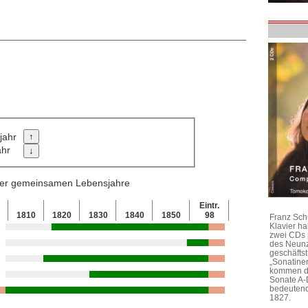
jahr
ahr
 der gemeinsamen Lebensjahre
Eintr.
0
1810
1820
1830
1840
1850
98
Franz Sch
Klavier h
zwei CDs 
des Neunz
geschäftst
„Sonatine
kommen di
Sonate A-
bedeutend
1827.