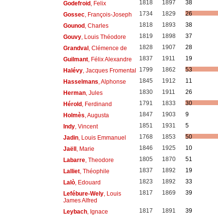
1818
1897
38
Godefroid
, Felix
1734
1829
26
Gossec
, François-Joseph
1818
1893
38
Gounod
, Charles
1819
1898
37
Gouvy
, Louis Théodore
1828
1907
28
Grandval
, Clémence de
1837
1911
19
Guilmant
, Félix Alexandre
1799
1862
53
Halévy
, Jacques Fromental
1845
1912
11
Hasselmans
, Alphonse
1830
1911
26
Herman
, Jules
1791
1833
30
Hérold
, Ferdinand
1847
1903
9
Holmès
, Augusta
1851
1931
5
Indy
, Vincent
1768
1853
50
Jadin
, Louis Emmanuel
1846
1925
10
Jaëll
, Marie
1805
1870
51
Labarre
, Theodore
1837
1892
19
Lalliet
, Théophile
1823
1892
33
Lalò
, Edouard
1817
1869
39
Lefébure-Wely
, Louis
James Alfred
1817
1891
39
Leybach
, Ignace