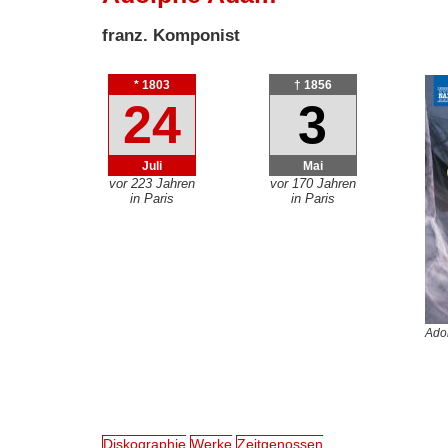
franz. Komponist
* 1803
† 1856
24
3
Juli
Mai
vor 223 Jahren
vor 170 Jahren
in Paris
in Paris
Ado
Diskographie
Werke
Zeitgenossen