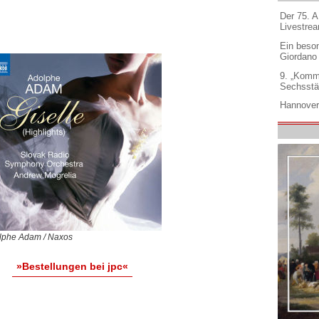
Der 75. 
Livestre
Ein beso
Giordano
9. „Komm
Sechsstä
Hannover
lphe Adam / Naxos
»Bestellungen bei jpc«