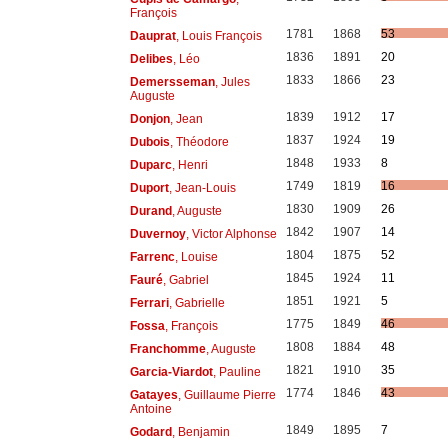
François
1781
1868
53
Dauprat
, Louis François
1836
1891
20
Delibes
, Léo
1833
1866
23
Demersseman
, Jules
Auguste
1839
1912
17
Donjon
, Jean
1837
1924
19
Dubois
, Théodore
1848
1933
8
Duparc
, Henri
1749
1819
16
Duport
, Jean-Louis
1830
1909
26
Durand
, Auguste
1842
1907
14
Duvernoy
, Victor Alphonse
1804
1875
52
Farrenc
, Louise
1845
1924
11
Fauré
, Gabriel
1851
1921
5
Ferrari
, Gabrielle
1775
1849
46
Fossa
, François
1808
1884
48
Franchomme
, Auguste
1821
1910
35
Garcia-Viardot
, Pauline
1774
1846
43
Gatayes
, Guillaume Pierre
Antoine
1849
1895
7
Godard
, Benjamin