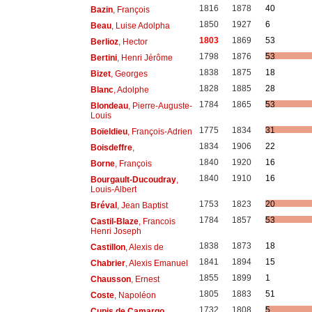
1816
1878
40
Bazin
, François
1850
1927
6
Beau
, Luise Adolpha
1803
1869
53
Berlioz
, Hector
1798
1876
53
Bertini
, Henri Jérôme
1838
1875
18
Bizet
, Georges
1828
1885
28
Blanc
, Adolphe
1784
1865
53
Blondeau
, Pierre-Auguste-
Louis
1775
1834
31
Boïeldieu
, François-Adrien
1834
1906
22
Boisdeffre
,
1840
1920
16
Borne
, François
1840
1910
16
Bourgault-Ducoudray
,
Louis-Albert
1753
1823
20
Bréval
, Jean Baptist
1784
1857
53
Castil-Blaze
, Francois
Henri Joseph
1838
1873
18
Castillon
, Alexis de
1841
1894
15
Chabrier
, Alexis Emanuel
1855
1899
1
Chausson
, Ernest
1805
1883
51
Coste
, Napoléon
1732
1808
5
Cupis de Camargo
,