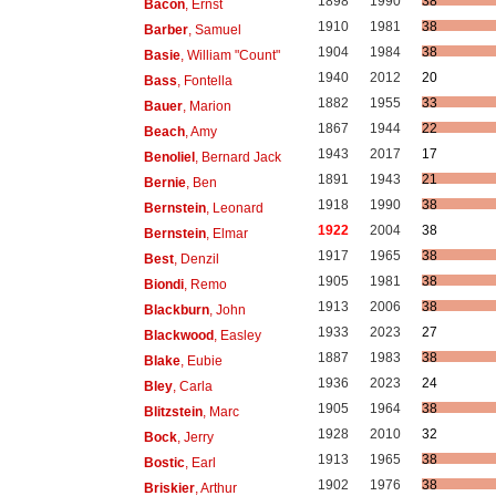
1898
1990
38
Bacon
, Ernst
1910
1981
38
Barber
, Samuel
1904
1984
38
Basie
, William "Count"
1940
2012
20
Bass
, Fontella
1882
1955
33
Bauer
, Marion
1867
1944
22
Beach
, Amy
1943
2017
17
Benoliel
, Bernard Jack
1891
1943
21
Bernie
, Ben
1918
1990
38
Bernstein
, Leonard
1922
2004
38
Bernstein
, Elmar
1917
1965
38
Best
, Denzil
1905
1981
38
Biondi
, Remo
1913
2006
38
Blackburn
, John
1933
2023
27
Blackwood
, Easley
1887
1983
38
Blake
, Eubie
1936
2023
24
Bley
, Carla
1905
1964
38
Blitzstein
, Marc
1928
2010
32
Bock
, Jerry
1913
1965
38
Bostic
, Earl
1902
1976
38
Briskier
, Arthur