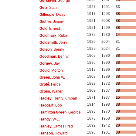
Gershwin
, George
1927
1991
33
Getz
, Stan
1917
1993
38
Gillespie
, Dizzy
1921
2008
38
Giuffre
, Jimmy
1921
1999
38
Gold
, Ernest
1872
1936
14
Goldmark
, Rubin
1929
2004
31
Goldsmith
, Jerry
1929
2024
31
Golson
, Benny
1909
1986
38
Goodman
, Benny
1896
1990
38
Gorney
, Jay
1913
1996
38
Gould
, Morton
1908
1989
38
Green
, John W.
1892
1972
38
Grofé
, Ferde
1909
1967
38
Gross
, Walter
1871
1937
15
Hadley
, Henry Kimball
1914
1998
38
Haggart
, Bob
1893
1970
38
Hamilton Green
, George
1873
1958
36
Handy
, W.C.
1892
1942
20
Hanley
, James Fred
1896
1981
38
Hanson
, Howard