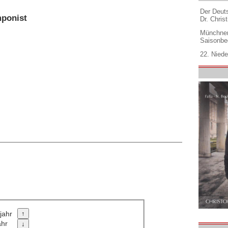
Der Deuts
mponist
Dr. Christ
Münchner
Saisonbe
22. Niede
jahr
ahr