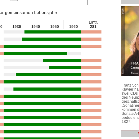
 der gemeinsamen Lebensjahre
Eintr.
20
1930
1940
1950
1960
281
Franz Sch
Klavier h
zwei CDs 
des Neunz
geschäftst
„Sonatine
kommen di
Sonate A-
bedeutend
1827.