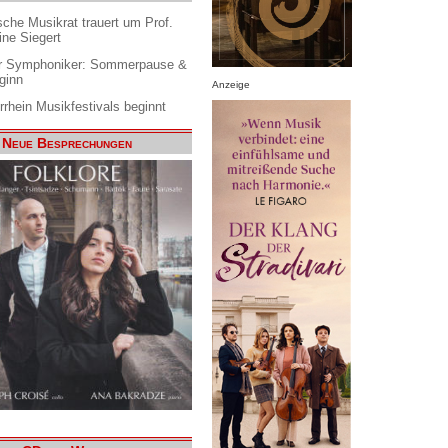
che Musikrat trauert um Prof.
ine Siegert
 Symphoniker: Sommerpause &
ginn
Anzeige
rrhein Musikfestivals beginnt
Neue Besprechungen