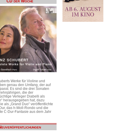
CD der Woche
uberts Werke für Violine und
aben genau den Umfang, der auf
passt. Es sind die drei Sonaten
ehnjährigen, die der
üchtige Verleger Diabelli als
n“ herausgegeben hat, dazu
e als „Grand Duo“ veröffentlichte
Dur, das h-Moll-Rondo und die
e C-Dur-Fantasie aus dem Jahr
Neuveröffentlichungen