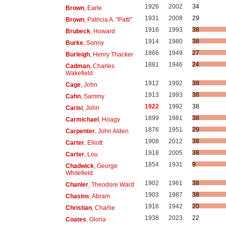
1926
2002
34
Brown
, Earle
1931
2008
29
Brown
, Patricia A. "Patti"
1916
1993
38
Brubeck
, Howard
1914
1980
38
Burke
, Sonny
1866
1949
27
Burleigh
, Henry Thacker
1881
1946
24
Cadman
, Charles
Wakefield
1912
1992
38
Cage
, John
1913
1993
38
Cahn
, Sammy
1922
1992
38
Carisi
, John
1899
1981
38
Carmichael
, Hoagy
1876
1951
29
Carpenter
, John Alden
1908
2012
38
Carter
, Elliott
1918
2005
38
Carter
, Lou
1854
1931
9
Chadwick
, George
Whitefield
1902
1961
38
Chanler
, Theodore Ward
1903
1987
38
Chasins
, Abram
1916
1942
20
Christian
, Charlie
1938
2023
22
Coates
, Gloria