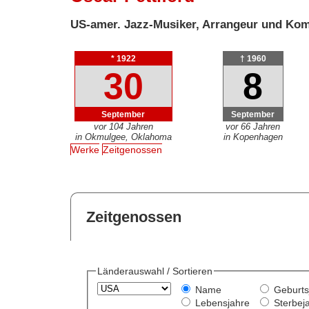
US-amer. Jazz-Musiker, Arrangeur und Ko
* 1922
† 1960
30
8
September
September
vor 104 Jahren
vor 66 Jahren
in Okmulgee, Oklahoma
in Kopenhagen
Werke
Zeitgenossen
Zeitgenossen
Länderauswahl / Sortieren
Name
Geburts
Lebensjahre
Sterbej