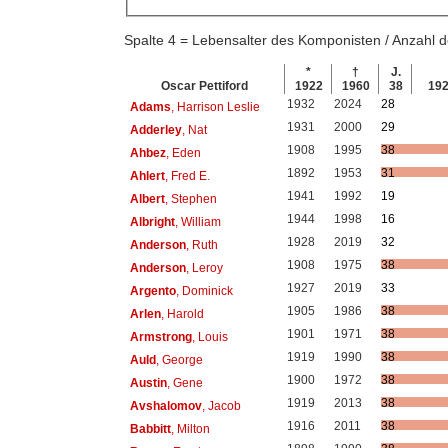
Spalte 4 = Lebensalter des Komponisten / Anzahl
*
†
J.
Oscar Pettiford
1922
1960
38
19
1932
2024
28
Adams
, Harrison Leslie
1931
2000
29
Adderley
, Nat
1908
1995
38
Ahbez
, Eden
1892
1953
31
Ahlert
, Fred E.
1941
1992
19
Albert
, Stephen
1944
1998
16
Albright
, William
1928
2019
32
Anderson
, Ruth
1908
1975
38
Anderson
, Leroy
1927
2019
33
Argento
, Dominick
1905
1986
38
Arlen
, Harold
1901
1971
38
Armstrong
, Louis
1919
1990
38
Auld
, George
1900
1972
38
Austin
, Gene
1919
2013
38
Avshalomov
, Jacob
1916
2011
38
Babbitt
, Milton