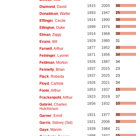
1915
2005
38
Diamond
, David
1893
1947
25
Donaldson
, Walter
1914
1990
38
Effinger
, Cecile
1899
1974
38
Ellington
, Duke
1914
1968
38
Elman
, Ziggy
1929
1980
31
Evans
, Bill
1877
1952
30
Farwell
, Arthur
1871
1956
34
Feininger
, Lyonel
1926
1987
34
Feldman
, Morton
1937
2015
23
Fennelly
, Brian
1937
2025
23
Flack
, Roberta
1926
2021
34
Floyd
, Carlisle
1853
1937
15
Foote
, Arthur
1923
2019
37
Frackenpohl
, Arthur
1856
1932
10
Gabriel
, Charles
Hutchinson
1921
1977
38
Garner
, Erroll
1921
2006
38
Garris
, Sidney (Sid)
1939
1984
21
Gaye
, Marvin
1898
1937
15