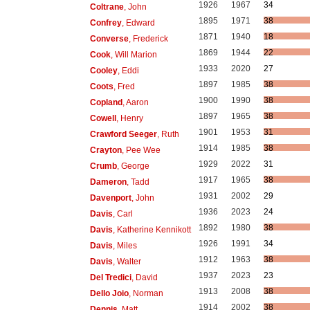
1926
1967
34
Coltrane
, John
1895
1971
38
Confrey
, Edward
1871
1940
18
Converse
, Frederick
1869
1944
22
Cook
, Will Marion
1933
2020
27
Cooley
, Eddi
1897
1985
38
Coots
, Fred
1900
1990
38
Copland
, Aaron
1897
1965
38
Cowell
, Henry
1901
1953
31
Crawford Seeger
, Ruth
1914
1985
38
Crayton
, Pee Wee
1929
2022
31
Crumb
, George
1917
1965
38
Dameron
, Tadd
1931
2002
29
Davenport
, John
1936
2023
24
Davis
, Carl
1892
1980
38
Davis
, Katherine Kennikott
1926
1991
34
Davis
, Miles
1912
1963
38
Davis
, Walter
1937
2023
23
Del Tredici
, David
1913
2008
38
Dello Joio
, Norman
1914
2002
38
Dennis
, Matt