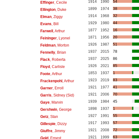
1914
1990
54
Effinger
, Cecile
1899
1974
38
Ellington
, Duke
1914
1968
32
Elman
, Ziggy
1929
1980
44
Evans
, Bill
1877
1952
16
Farwell
, Arthur
1871
1956
20
Feininger
, Lyonel
1926
1987
51
Feldman
, Morton
1937
2015
78
Fennelly
, Brian
1937
2025
86
Flack
, Roberta
1926
2021
85
Floyd
, Carlisle
1853
1937
1
Foote
, Arthur
1923
2019
83
Frackenpohl
, Arthur
1921
1977
41
Garner
, Erroll
1921
2006
70
Garris
, Sidney (Sid)
1939
1984
45
Gaye
, Marvin
1898
1937
1
Gershwin
, George
1927
1991
55
Getz
, Stan
1917
1993
57
Gillespie
, Dizzy
1921
2008
72
Giuffre
, Jimmy
1921
1999
63
Gold
, Ernest