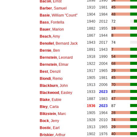
1898
1990
54
Bacon
, Ernst
1910
1981
45
Barber
, Samuel
1904
1984
48
Basie
, William "Count"
1940
2012
72
Bass
, Fontella
1882
1955
19
Bauer
, Marion
1867
1944
8
Beach
, Amy
1943
2017
74
Benoliel
, Bernard Jack
1891
1943
7
Bernie
, Ben
1918
1990
54
Bernstein
, Leonard
1922
2004
68
Bernstein
, Elmar
1917
1965
29
Best
, Denzil
1905
1981
45
Biondi
, Remo
1913
2006
70
Blackburn
, John
1933
2023
87
Blackwood
, Easley
1887
1983
47
Blake
, Eubie
1936
2023
87
Bley
, Carla
1905
1964
28
Blitzstein
, Marc
1928
2010
74
Bock
, Jerry
1913
1965
29
Bostic
, Earl
1902
1976
40
Briskier
, Arthur