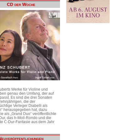
CD der Woche
uberts Werke für Violine und
aben genau den Umfang, der auf
passt. Es sind die drei Sonaten
ehnjährigen, die der
üchtige Verleger Diabelli als
n“ herausgegeben hat, dazu
e als „Grand Duo“ veröffentlichte
Dur, das h-Moll-Rondo und die
e C-Dur-Fantasie aus dem Jahr
Neuveröffentlichungen