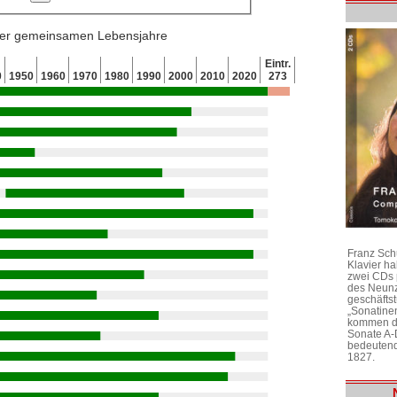
 der gemeinsamen Lebensjahre
Eintr.
0
1950
1960
1970
1980
1990
2000
2010
2020
273
Franz Sch
Klavier h
zwei CDs 
des Neunz
geschäftst
„Sonatine
kommen di
Sonate A-
bedeutend
1827.