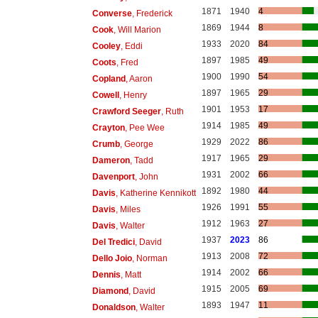
1871
1940
4
Converse
, Frederick
1869
1944
8
Cook
, Will Marion
1933
2020
84
Cooley
, Eddi
1897
1985
49
Coots
, Fred
1900
1990
54
Copland
, Aaron
1897
1965
29
Cowell
, Henry
1901
1953
17
Crawford Seeger
, Ruth
1914
1985
49
Crayton
, Pee Wee
1929
2022
86
Crumb
, George
1917
1965
29
Dameron
, Tadd
1931
2002
66
Davenport
, John
1892
1980
44
Davis
, Katherine Kennikott
1926
1991
55
Davis
, Miles
1912
1963
27
Davis
, Walter
1937
2023
86
Del Tredici
, David
1913
2008
72
Dello Joio
, Norman
1914
2002
66
Dennis
, Matt
1915
2005
69
Diamond
, David
1893
1947
11
Donaldson
, Walter