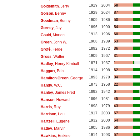
1929
2004
68
Goldsmith
, Jerry
1929
2024
87
Golson
, Benny
1909
1986
50
Goodman
, Benny
1896
1990
54
Gorney
, Jay
1913
1996
60
Gould
, Morton
1908
1989
53
Green
, John W.
1892
1972
36
Grofé
, Ferde
1909
1967
31
Gross
, Walter
1871
1937
1
Hadley
, Henry Kimball
1914
1998
62
Haggart
, Bob
1893
1970
34
Hamilton Green
, George
1873
1958
22
Handy
, W.C.
1892
1942
6
Hanley
, James Fred
1896
1981
45
Hanson
, Howard
1898
1979
43
Harris
, Roy
1917
2003
67
Harrison
, Lou
1932
2000
64
Hartzell
, Eugene
1905
1986
50
Hatley
, Marvin
1914
1993
57
Hawkins
, Erskine