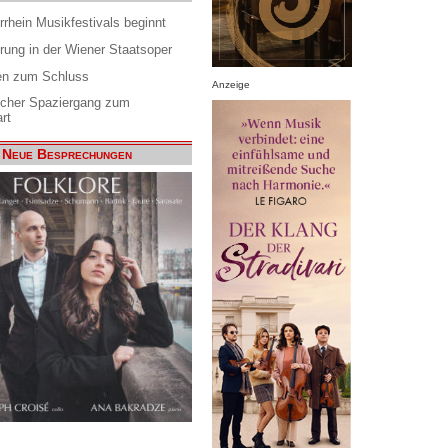
rrhein Musikfestivals beginnt
rung in der Wiener Staatsoper
en zum Schluss
Anzeige
scher Spaziergang zum
rt
Neue Besprechungen