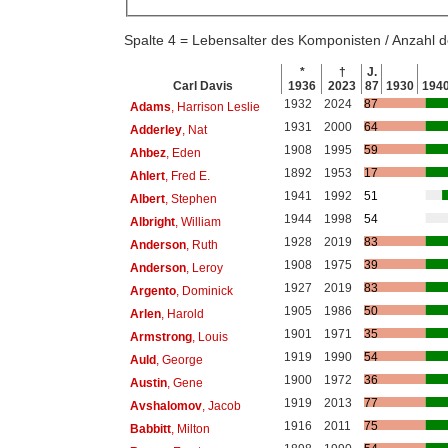
Spalte 4 = Lebensalter des Komponisten / Anzahl
*
†
J.
Carl Davis
1936
2023
87
1930
194
1932
2024
87
Adams
, Harrison Leslie
1931
2000
64
Adderley
, Nat
1908
1995
59
Ahbez
, Eden
1892
1953
17
Ahlert
, Fred E.
1941
1992
51
Albert
, Stephen
1944
1998
54
Albright
, William
1928
2019
83
Anderson
, Ruth
1908
1975
39
Anderson
, Leroy
1927
2019
83
Argento
, Dominick
1905
1986
50
Arlen
, Harold
1901
1971
35
Armstrong
, Louis
1919
1990
54
Auld
, George
1900
1972
36
Austin
, Gene
1919
2013
77
Avshalomov
, Jacob
1916
2011
75
Babbitt
, Milton