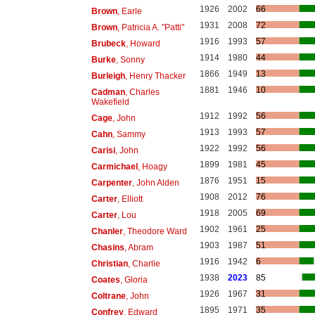
1926
2002
66
Brown
, Earle
1931
2008
72
Brown
, Patricia A. "Patti"
1916
1993
57
Brubeck
, Howard
1914
1980
44
Burke
, Sonny
1866
1949
13
Burleigh
, Henry Thacker
1881
1946
10
Cadman
, Charles
Wakefield
1912
1992
56
Cage
, John
1913
1993
57
Cahn
, Sammy
1922
1992
56
Carisi
, John
1899
1981
45
Carmichael
, Hoagy
1876
1951
15
Carpenter
, John Alden
1908
2012
76
Carter
, Elliott
1918
2005
69
Carter
, Lou
1902
1961
25
Chanler
, Theodore Ward
1903
1987
51
Chasins
, Abram
1916
1942
6
Christian
, Charlie
1938
2023
85
Coates
, Gloria
1926
1967
31
Coltrane
, John
1895
1971
35
Confrey
, Edward