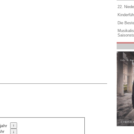
22. Niede
Kinderfüh
Die Best
Musikali
Saisonsta
jahr
ahr