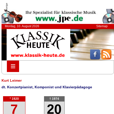
Anzeige
Montag, 10. August 2026
Sitemap
≡
≡
Kurt Leimer
dt. Konzertpianist, Komponist und Klavierpädagoge
* 1920
† 1974
7
20