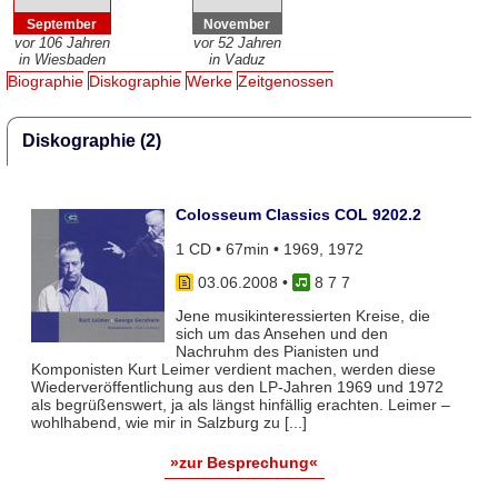
September
November
vor 106 Jahren
vor 52 Jahren
in Wiesbaden
in Vaduz
Biographie
Diskographie
Werke
Zeitgenossen
Diskographie (2)
Colosseum Classics COL 9202.2
1 CD • 67min • 1969, 1972
03.06.2008
•
8 7 7
Jene musikinteressierten Kreise, die
sich um das Ansehen und den
Nachruhm des Pianisten und
Komponisten Kurt Leimer verdient machen, werden diese
Wiederveröffentlichung aus den LP-Jahren 1969 und 1972
als begrüßenswert, ja als längst hinfällig erachten. Leimer –
wohlhabend, wie mir in Salzburg zu [...]
»zur Besprechung«