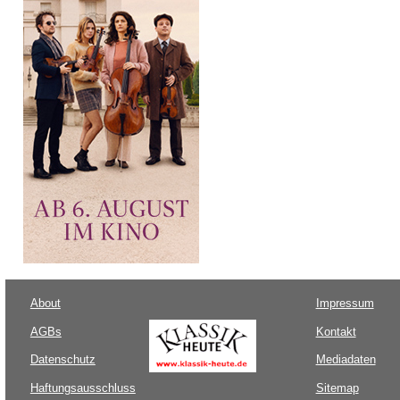
About
Impressum
AGBs
Kontakt
Datenschutz
Mediadaten
Haftungsausschluss
Sitemap