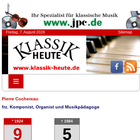
Anzeige
Freitag, 7. August 2026
Sitemap
≡
≡
Pierre Cochereau
frz. Komponist, Organist und Musikpädagoge
* 1924
† 1984
9
5