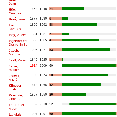
Jean
1858
1948
24
Hüe
,
Georges
1877
1930
6
Huré
, Jean
1890
1962
38
Ibert
,
Jacques
1851
1931
7
Indy
, Vincent
1880
1965
41
Inghelbrecht
,
Désiré-Emile
1906
1977
53
Jacob
,
Maxime
1846
1925
1
Jaëll
, Marie
1924
2009
60
Jarre
,
Maurice
1905
1974
50
Jolivet
,
André
1874
1966
42
Klingsor
,
Tristan
1867
1950
26
Koechlin
,
Charles
1932
2018
52
Lai
, Francis
Albert
1907
1991
60
Langlais
,