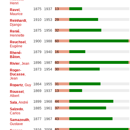
Henri
1875
1937
13
Ravel
,
Maurice
1910
1953
29
Reinhardt
,
Django
1875
1956
32
Renié
,
Henriette
1900
1988
60
Reuchsel
,
Eugène
1879
1940
16
Rhené-
Bâton
,
1896
1987
60
Rivier
, Jean
1873
1954
30
Roger-
Ducasse
,
Jean
1864
1955
31
Ropartz
, Guy
1869
1937
13
Roussel
,
Albert
1899
1968
44
Sala
, André
1885
1961
37
Salzedo
,
Carlos
1877
1967
43
Samazeuilh
,
Gustave
1916
2008
60