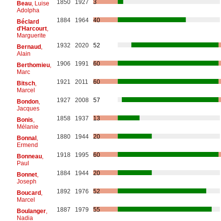
1850
1927
3
Beau
, Luise
Adolpha
1884
1964
40
Béclard
d'Harcourt
,
Marguerite
1932
2020
52
Bernaud
,
Alain
1906
1991
60
Berthomieu
,
Marc
1921
2011
60
Bitsch
,
Marcel
1927
2008
57
Bondon
,
Jacques
1858
1937
13
Bonis
,
Mélanie
1880
1944
20
Bonnal
,
Ermend
1918
1995
60
Bonneau
,
Paul
1884
1944
20
Bonnet
,
Joseph
1892
1976
52
Boucard
,
Marcel
1887
1979
55
Boulanger
,
Nadia