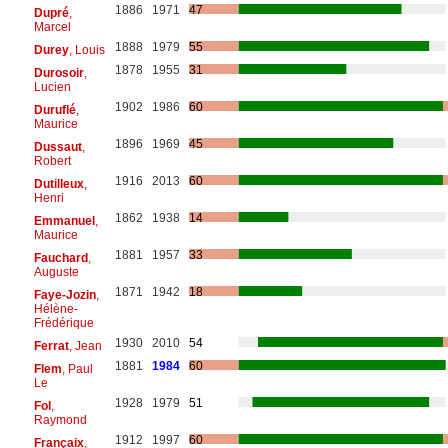
1886
1971
47
Dupré
,
Marcel
1888
1979
55
Durey
, Louis
1878
1955
31
Durosoir
,
Lucien
1902
1986
60
Duruflé
,
Maurice
1896
1969
45
Dussaut
,
Robert
1916
2013
60
Dutilleux
,
Henri
1862
1938
14
Emmanuel
,
Maurice
1881
1957
33
Fauchard
,
Auguste
1871
1942
18
Faye-Jozin
,
Hélène-
Frédérique
1930
2010
54
Ferrat
, Jean
1881
1984
60
Flem
, Paul
Le
1928
1979
51
Fol
,
Raymond
1912
1997
60
Françaix
,