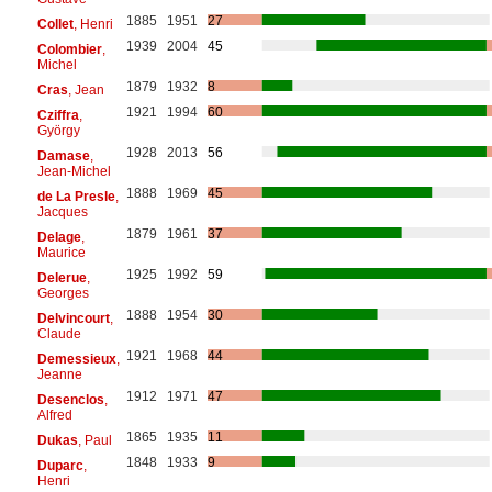
1885
1951
27
Collet
, Henri
1939
2004
45
Colombier
,
Michel
1879
1932
8
Cras
, Jean
1921
1994
60
Cziffra
,
György
1928
2013
56
Damase
,
Jean-Michel
1888
1969
45
de La Presle
,
Jacques
1879
1961
37
Delage
,
Maurice
1925
1992
59
Delerue
,
Georges
1888
1954
30
Delvincourt
,
Claude
1921
1968
44
Demessieux
,
Jeanne
1912
1971
47
Desenclos
,
Alfred
1865
1935
11
Dukas
, Paul
1848
1933
9
Duparc
,
Henri