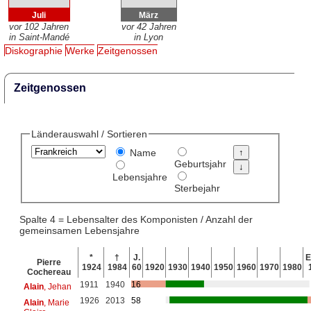
Juli
März
vor 102 Jahren
vor 42 Jahren
in Saint-Mandé
in Lyon
Diskographie
Werke
Zeitgenossen
Zeitgenossen
Länderauswahl / Sortieren
Name
Geburtsjahr
Lebensjahre
Sterbejahr
Spalte 4 = Lebensalter des Komponisten / Anzahl der
gemeinsamen Lebensjahre
*
†
J.
E
Pierre
1924
1984
60
1920
1930
1940
1950
1960
1970
1980
Cochereau
1911
1940
16
Alain
, Jehan
1926
2013
58
Alain
, Marie