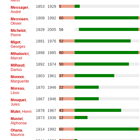
Henri
1853
1929
5
Messager
,
André
1908
1992
60
Messiaen
,
Olivier
1928
2005
56
Michelot
,
Pierre
1891
1976
52
Migot
,
Georges
1898
1985
60
Mihalovici
,
Marcel
1892
1974
50
Milhaud
,
Darius
1903
1961
37
Monnot
,
Marguerite
1870
1946
22
Moreau
,
Léon
1867
1946
22
Mouquet
,
Jules
1878
1967
43
Mulet
, Henri
1873
1936
12
Mustel
,
Alphonse
1914
1992
60
Ohana
,
Maurice