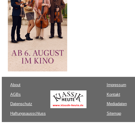
About
Impressum
AGBs
Kontakt
Datenschutz
Mediadaten
Haftungsausschluss
Sitemap