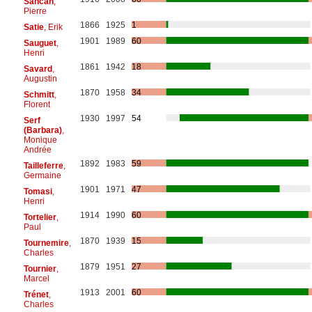
Sancan
,
Pierre
1866
1925
1
Satie
, Erik
1901
1989
60
Sauguet
,
Henri
1861
1942
18
Savard
,
Augustin
1870
1958
34
Schmitt
,
Florent
1930
1997
54
Serf
(Barbara)
,
Monique
Andrée
1892
1983
59
Tailleferre
,
Germaine
1901
1971
47
Tomasi
,
Henri
1914
1990
60
Tortelier
,
Paul
1870
1939
15
Tournemire
,
Charles
1879
1951
27
Tournier
,
Marcel
1913
2001
60
Trénet
,
Charles