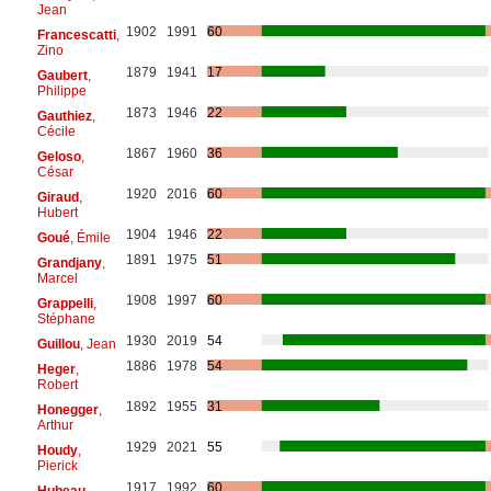
Jean
1902
1991
60
Francescatti
,
Zino
1879
1941
17
Gaubert
,
Philippe
1873
1946
22
Gauthiez
,
Cécile
1867
1960
36
Geloso
,
César
1920
2016
60
Giraud
,
Hubert
1904
1946
22
Goué
, Émile
1891
1975
51
Grandjany
,
Marcel
1908
1997
60
Grappelli
,
Stéphane
1930
2019
54
Guillou
, Jean
1886
1978
54
Heger
,
Robert
1892
1955
31
Honegger
,
Arthur
1929
2021
55
Houdy
,
Pierick
1917
1992
60
Hubeau
,