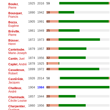
1925
2016
59
Boulez
,
Pierre
1890
1942
18
Bousquet
,
Francis
1905
1991
60
Bozza
,
Eugène
1861
1949
25
Bréville
,
Pierre
1872
1973
49
Büsser
,
Henri
1879
1957
33
Canteloube
,
Marie-Joseph
1874
1956
32
Cantin
, Juel
1878
1925
1
Caplet
, André
1899
1972
48
Casadesus
,
Robert
1926
2014
58
Castérède
,
Jacques
1904
1984
60
Chailleux
,
André
1857
1944
20
Chaminade
,
Cécile Louise
1860
1956
32
Charpentier
,
Gustave