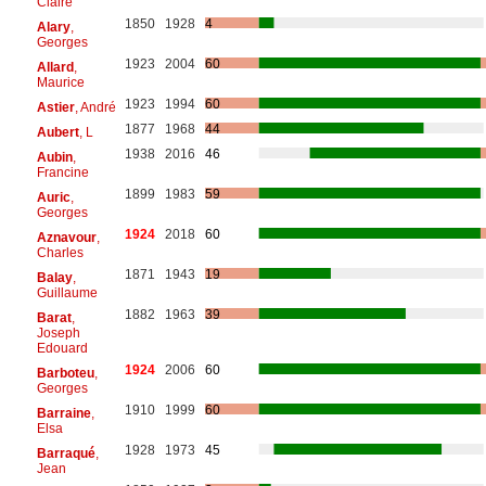
Claire
1850
1928
4
Alary
,
Georges
1923
2004
60
Allard
,
Maurice
1923
1994
60
Astier
, André
1877
1968
44
Aubert
, L
1938
2016
46
Aubin
,
Francine
1899
1983
59
Auric
,
Georges
1924
2018
60
Aznavour
,
Charles
1871
1943
19
Balay
,
Guillaume
1882
1963
39
Barat
,
Joseph
Edouard
1924
2006
60
Barboteu
,
Georges
1910
1999
60
Barraine
,
Elsa
1928
1973
45
Barraqué
,
Jean