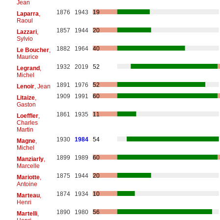
Jean
1876
1943
19
Laparra
,
Raoul
1857
1944
20
Lazzari
,
Sylvio
1882
1964
40
Le Boucher
,
Maurice
1932
2019
52
Legrand
,
Michel
1891
1976
52
Lenoir
, Jean
1909
1991
60
Litaize
,
Gaston
1861
1935
11
Loeffler
,
Charles
Martin
1930
1984
54
Magne
,
Michel
1899
1989
60
Manziarly
,
Marcelle
1875
1944
20
Mariotte
,
Antoine
1874
1934
10
Marteau
,
Henri
1890
1980
56
Martelli
,