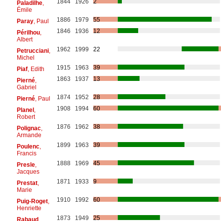
1844
1926
2
Paladilhe
,
Émile
1886
1979
55
Paray
, Paul
1846
1936
12
Périlhou
,
Albert
1962
1999
22
Petrucciani
,
Michel
1915
1963
39
Piaf
, Edith
1863
1937
13
Pierné
,
Gabriel
1874
1952
28
Pierné
, Paul
1908
1994
60
Planel
,
Robert
1876
1962
38
Polignac
,
Armande
1899
1963
39
Poulenc
,
Francis
1888
1969
45
Presle
,
Jacques
1871
1933
9
Prestat
,
Marie
1910
1992
60
Puig-Roget
,
Henriette
1873
1949
25
Rabaud
,