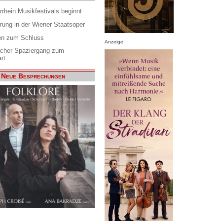
rrhein Musikfestivals beginnt
rung in der Wiener Staatsoper
en zum Schluss
Anzeige
scher Spaziergang zum
rt
Neue Besprechungen