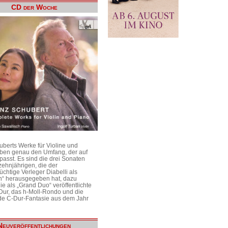
CD der Woche
uberts Werke für Violine und
aben genau den Umfang, der auf
passt. Es sind die drei Sonaten
ehnjährigen, die der
üchtige Verleger Diabelli als
n“ herausgegeben hat, dazu
e als „Grand Duo“ veröffentlichte
Dur, das h-Moll-Rondo und die
e C-Dur-Fantasie aus dem Jahr
Neuveröffentlichungen