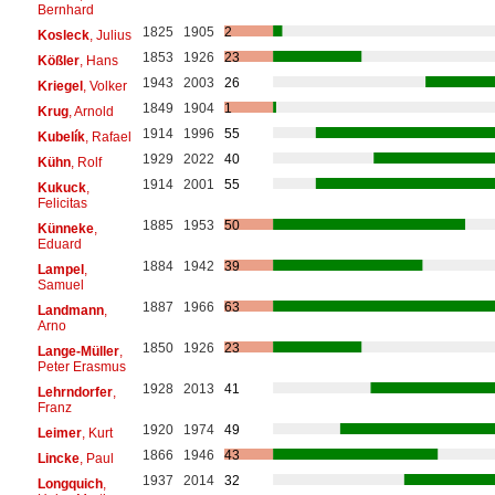
Bernhard
1825
1905
2
Kosleck
, Julius
1853
1926
23
Kößler
, Hans
1943
2003
26
Kriegel
, Volker
1849
1904
1
Krug
, Arnold
1914
1996
55
Kubelík
, Rafael
1929
2022
40
Kühn
, Rolf
1914
2001
55
Kukuck
,
Felicitas
1885
1953
50
Künneke
,
Eduard
1884
1942
39
Lampel
,
Samuel
1887
1966
63
Landmann
,
Arno
1850
1926
23
Lange-Müller
,
Peter Erasmus
1928
2013
41
Lehrndorfer
,
Franz
1920
1974
49
Leimer
, Kurt
1866
1946
43
Lincke
, Paul
1937
2014
32
Longquich
,