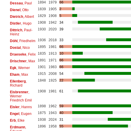
1894
1979
66
Dessau
, Paul
1839
1905
2
Dienel
, Otto
1829
1908
5
Dietrich
, Albert
1908
1942
34
Distler
, Hugo
1930
2020
39
Dittrich
, Paul-
Heinz
1936
2018
33
Döhl
, Friedhelm
1895
1981
66
Dostal
, Nico
1835
1913
10
Draeseke
, Felix
1891
1971
66
Drischner
, Max
1901
1983
66
Egk
, Werner
1915
2008
54
Eham
, Max
1848
1925
22
Eilenberg
,
Richard
1908
1981
61
Eisbrenner
,
Werner
Friedrich Emil
1898
1962
59
Eisler
, Hanns
1875
1943
40
Engel
, Eugen
1938
2024
31
Erb
, Elke
1896
1958
55
Erdmann
,