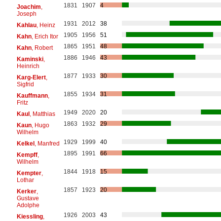
1831
1907
4
Joachim
,
Joseph
1931
2012
38
Kahlau
, Heinz
1905
1956
51
Kahn
, Erich Itor
1865
1951
48
Kahn
, Robert
1886
1946
43
Kaminski
,
Heinrich
1877
1933
30
Karg-Elert
,
Sigfrid
1855
1934
31
Kauffmann
,
Fritz
1949
2020
20
Kaul
, Matthias
1863
1932
29
Kaun
, Hugo
Wilhelm
1929
1999
40
Kelkel
, Manfred
1895
1991
66
Kempff
,
Wilhelm
1844
1918
15
Kempter
,
Lothar
1857
1923
20
Kerker
,
Gustave
Adolphe
1926
2003
43
Kiessling
,