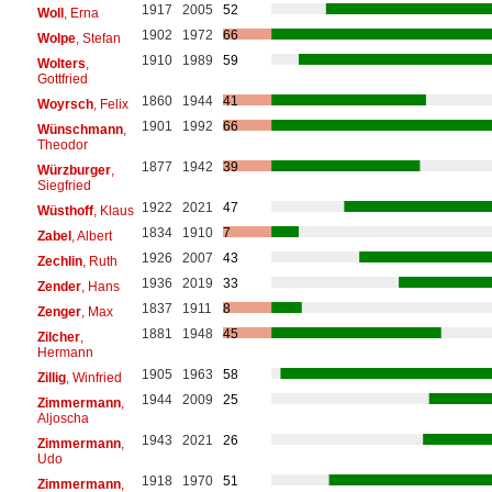
1917
2005
52
Woll
, Erna
1902
1972
66
Wolpe
, Stefan
1910
1989
59
Wolters
,
Gottfried
1860
1944
41
Woyrsch
, Felix
1901
1992
66
Wünschmann
,
Theodor
1877
1942
39
Würzburger
,
Siegfried
1922
2021
47
Wüsthoff
, Klaus
1834
1910
7
Zabel
, Albert
1926
2007
43
Zechlin
, Ruth
1936
2019
33
Zender
, Hans
1837
1911
8
Zenger
, Max
1881
1948
45
Zilcher
,
Hermann
1905
1963
58
Zillig
, Winfried
1944
2009
25
Zimmermann
,
Aljoscha
1943
2021
26
Zimmermann
,
Udo
1918
1970
51
Zimmermann
,