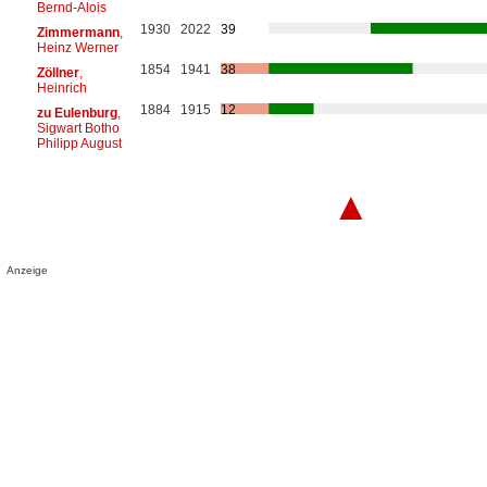
Bernd-Alois
1930
2022
39
Zimmermann
,
Heinz Werner
1854
1941
38
Zöllner
,
Heinrich
1884
1915
12
zu Eulenburg
,
Sigwart Botho
Philipp August
▲
Anzeige