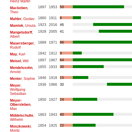
Heinz Martin
1897
1953
50
Mackeben
,
Theo
1860
1911
8
Mahler
, Gustav
1923
2016
46
Mamlok
, Ursula
1928
2005
41
Mangelsdorff
,
Albert
1889
1971
66
Mauersberger
,
Rudolf
1842
1912
9
May
, Karl
1897
1967
64
Meisel
, Will
1855
1933
30
Mendelssohn
,
Arnold
1846
1918
15
Menter
, Sophie
1936
1966
30
Meyer
,
Wolfgang
Sebastian
1850
1927
24
Meyer-
Olbersleben
,
Max
1863
1943
40
Middelschulte
,
Wilhelm
1854
1925
22
Moszkowski
,
Moritz