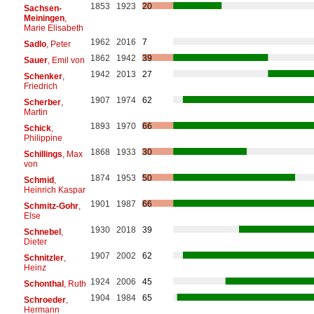
1853
1923
20
Sachsen-
Meiningen
,
Marie Elisabeth
1962
2016
7
Sadlo
, Peter
1862
1942
39
Sauer
, Emil von
1942
2013
27
Schenker
,
Friedrich
1907
1974
62
Scherber
,
Martin
1893
1970
66
Schick
,
Philippine
1868
1933
30
Schillings
, Max
von
1874
1953
50
Schmid
,
Heinrich Kaspar
1901
1987
66
Schmitz-Gohr
,
Else
1930
2018
39
Schnebel
,
Dieter
1907
2002
62
Schnitzler
,
Heinz
1924
2006
45
Schonthal
, Ruth
1904
1984
65
Schroeder
,
Hermann