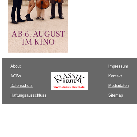
About
Impressum
AGBs
Kontakt
Datenschutz
Mediadaten
Haftungsausschluss
Sitemap