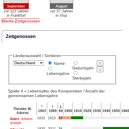
September
August
vor 123 Jahren
vor 57 Jahren
in Frankfurt
in Visp
Werke
Zeitgenossen
Zeitgenossen
Länderauswahl / Sortieren
Name
Geburtsjahr
Lebensjahre
Sterbejahr
Spalte 4 = Lebensalter des Komponisten / Anzahl der
gemeinsamen Lebensjahre
*
†
J.
Theodor W.
1903
1969
66
1900
1910
1920
1930
1940
1950
196
Adorno
1832
1915
12
Abert
, Johann
Joseph
1935
2021
34