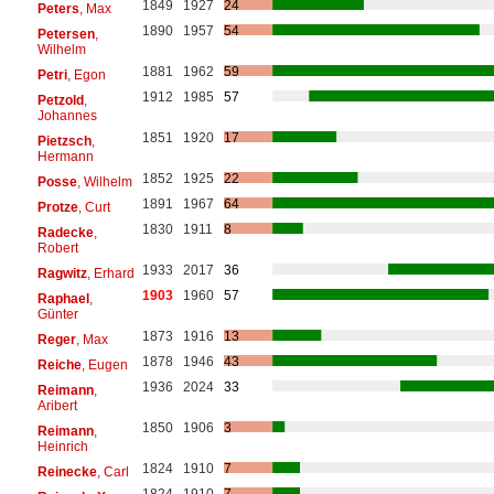
1849
1927
24
Peters
, Max
1890
1957
54
Petersen
,
Wilhelm
1881
1962
59
Petri
, Egon
1912
1985
57
Petzold
,
Johannes
1851
1920
17
Pietzsch
,
Hermann
1852
1925
22
Posse
, Wilhelm
1891
1967
64
Protze
, Curt
1830
1911
8
Radecke
,
Robert
1933
2017
36
Ragwitz
, Erhard
1903
1960
57
Raphael
,
Günter
1873
1916
13
Reger
, Max
1878
1946
43
Reiche
, Eugen
1936
2024
33
Reimann
,
Aribert
1850
1906
3
Reimann
,
Heinrich
1824
1910
7
Reinecke
, Carl
1824
1910
7