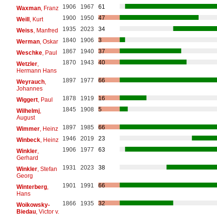
1906
1967
61
Waxman
, Franz
1900
1950
47
Weill
, Kurt
1935
2023
34
Weiss
, Manfred
1840
1906
3
Werman
, Oskar
1867
1940
37
Weschke
, Paul
1870
1943
40
Wetzler
,
Hermann Hans
1897
1977
66
Weyrauch
,
Johannes
1878
1919
16
Wiggert
, Paul
1845
1908
5
Wilhelmj
,
August
1897
1985
66
Wimmer
, Heinz
1946
2019
23
Winbeck
, Heinz
1906
1977
63
Winkler
,
Gerhard
1931
2023
38
Winkler
, Stefan
Georg
1901
1991
66
Winterberg
,
Hans
1866
1935
32
Woikowsky-
Biedau
, Victor v.