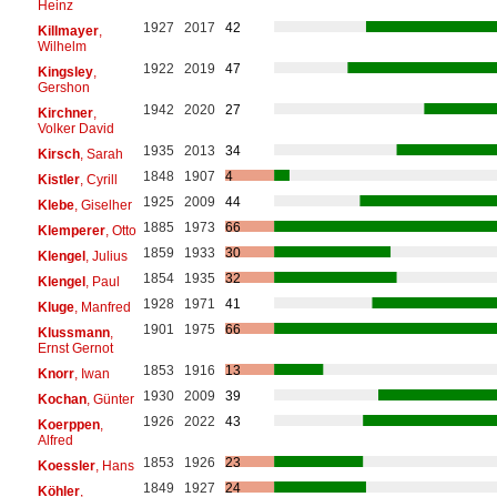
Heinz
1927
2017
42
Killmayer
,
Wilhelm
1922
2019
47
Kingsley
,
Gershon
1942
2020
27
Kirchner
,
Volker David
1935
2013
34
Kirsch
, Sarah
1848
1907
4
Kistler
, Cyrill
1925
2009
44
Klebe
, Giselher
1885
1973
66
Klemperer
, Otto
1859
1933
30
Klengel
, Julius
1854
1935
32
Klengel
, Paul
1928
1971
41
Kluge
, Manfred
1901
1975
66
Klussmann
,
Ernst Gernot
1853
1916
13
Knorr
, Iwan
1930
2009
39
Kochan
, Günter
1926
2022
43
Koerppen
,
Alfred
1853
1926
23
Koessler
, Hans
1849
1927
24
Köhler
,