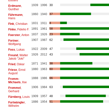
Eduard
1939
1996
30
Erdmann
,
Gunther
1860
1940
37
Fährmann
,
Hans
1831
1911
8
Fink
, Christian
1891
1961
58
Finke
, Fidelio F.
1837
1926
23
Foerster
, Anton
1907
1987
62
Fortner
,
Wolfgang
1922
2009
47
Foss
, Lukas
1926
2012
43
Freund
, Walter
Jakob "Joki"
1871
1941
38
Fried
, Oskar
1880
1963
60
Friese
, Ernst
August
1888
1986
66
Fromm-
Michaels
, Ilse
1906
1984
63
Frommel
,
Gerhard
1909
1957
48
Fürnberg
, Louis
1886
1954
51
Furtwängler
,
Wilhelm