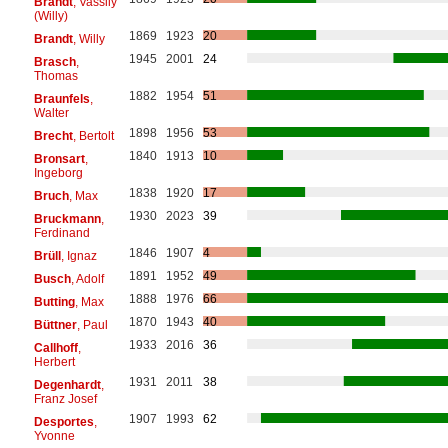
Brandt
, Vassily
(Willy)
1869
1923
20
Brandt
, Willy
1945
2001
24
Brasch
,
Thomas
1882
1954
51
Braunfels
,
Walter
1898
1956
53
Brecht
, Bertolt
1840
1913
10
Bronsart
,
Ingeborg
1838
1920
17
Bruch
, Max
1930
2023
39
Bruckmann
,
Ferdinand
1846
1907
4
Brüll
, Ignaz
1891
1952
49
Busch
, Adolf
1888
1976
66
Butting
, Max
1870
1943
40
Büttner
, Paul
1933
2016
36
Callhoff
,
Herbert
1931
2011
38
Degenhardt
,
Franz Josef
1907
1993
62
Desportes
,
Yvonne