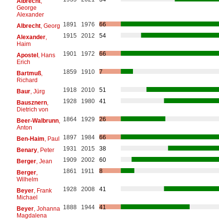
Albrecht
,
George
Alexander
1891
1976
66
Albrecht
, Georg
1915
2012
54
Alexander
,
Haim
1901
1972
66
Apostel
, Hans
Erich
1859
1910
7
Bartmuß
,
Richard
1918
2010
51
Baur
, Jürg
1928
1980
41
Bausznern
,
Dietrich von
1864
1929
26
Beer-Walbrunn
,
Anton
1897
1984
66
Ben-Haim
, Paul
1931
2015
38
Benary
, Peter
1909
2002
60
Berger
, Jean
1861
1911
8
Berger
,
Wilhelm
1928
2008
41
Beyer
, Frank
Michael
1888
1944
41
Beyer
, Johanna
Magdalena