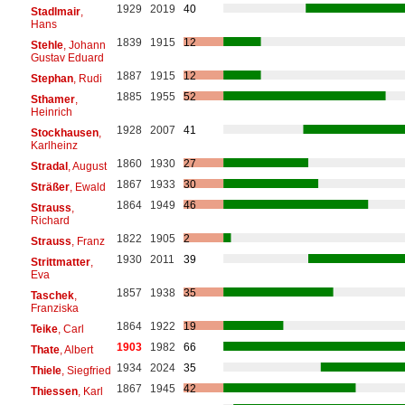
1929
2019
40
Stadlmair
,
Hans
1839
1915
12
Stehle
, Johann
Gustav Eduard
1887
1915
12
Stephan
, Rudi
1885
1955
52
Sthamer
,
Heinrich
1928
2007
41
Stockhausen
,
Karlheinz
1860
1930
27
Stradal
, August
1867
1933
30
Sträßer
, Ewald
1864
1949
46
Strauss
,
Richard
1822
1905
2
Strauss
, Franz
1930
2011
39
Strittmatter
,
Eva
1857
1938
35
Taschek
,
Franziska
1864
1922
19
Teike
, Carl
1903
1982
66
Thate
, Albert
1934
2024
35
Thiele
, Siegfried
1867
1945
42
Thiessen
, Karl