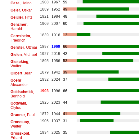
1908
1967
59
Gaze
, Heino
1889
1952
49
Geier
, Oskar
1921
1984
48
Geißler
, Fritz
1909
2007
60
Genzmer
,
Harald
1839
1916
13
Gernsheim
,
Friedrich
1897
1969
66
Gerster
, Ottmar
1927
2019
42
Gielen
, Michael
1895
1956
53
Gieseking
,
Walter
1879
1942
39
Gilbert
, Jean
1932
2024
37
Goehr
,
Alexander
1903
1996
66
Goldschmidt
,
Berthold
1925
2023
44
Gottwald
,
Clytus
1872
1944
41
Graener
, Paul
1906
1937
31
Gronostay
,
Walter
1934
2025
35
Grosskopf
,
Erhard