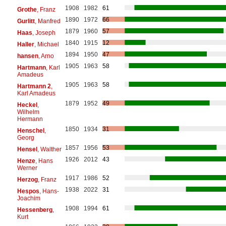
1908
1982
61
Grothe
, Franz
1890
1972
66
Gurlitt
, Manfred
1879
1960
57
Haas
, Joseph
1840
1915
12
Haller
, Michael
1894
1950
47
hansen
, Arno
1905
1963
58
Hartmann
, Karl
Amadeus
1905
1963
58
Hartmann 2
,
Karl Amadeus
1879
1952
49
Heckel
,
Wilhelm
Hermann
1850
1934
31
Henschel
,
Georg
1857
1956
53
Hensel
, Walther
1926
2012
43
Henze
, Hans
Werner
1917
1986
52
Herzog
, Franz
1938
2022
31
Hespos
, Hans-
Joachim
1908
1994
61
Hessenberg
,
Kurt