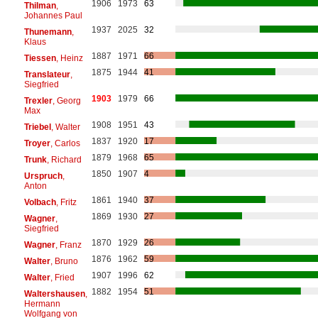
1906
1973
63
Thilman
,
Johannes Paul
1937
2025
32
Thunemann
,
Klaus
1887
1971
66
Tiessen
, Heinz
1875
1944
41
Translateur
,
Siegfried
1903
1979
66
Trexler
, Georg
Max
1908
1951
43
Triebel
, Walter
1837
1920
17
Troyer
, Carlos
1879
1968
65
Trunk
, Richard
1850
1907
4
Urspruch
,
Anton
1861
1940
37
Volbach
, Fritz
1869
1930
27
Wagner
,
Siegfried
1870
1929
26
Wagner
, Franz
1876
1962
59
Walter
, Bruno
1907
1996
62
Walter
, Fried
1882
1954
51
Waltershausen
,
Hermann
Wolfgang von