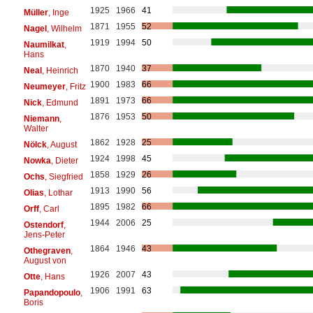
1925
1966
41
Müller
, Inge
1871
1955
52
Nagel
, Wilhelm
1919
1994
50
Naumilkat
,
Hans
1870
1940
37
Neal
, Heinrich
1900
1983
66
Neumeyer
, Fritz
1891
1973
66
Nick
, Edmund
1876
1953
50
Niemann
,
Walter
1862
1928
25
Nölck
, August
1924
1998
45
Nowka
, Dieter
1858
1929
26
Ochs
, Siegfried
1913
1990
56
Olias
, Lothar
1895
1982
66
Orff
, Carl
1944
2006
25
Ostendorf
,
Jens-Peter
1864
1946
43
Othegraven
,
August von
1926
2007
43
Otte
, Hans
1906
1991
63
Papandopoulo
,
Boris