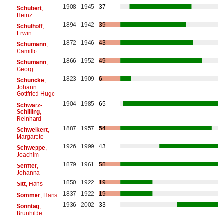
1908
1945
37
Schubert
,
Heinz
1894
1942
39
Schulhoff
,
Erwin
1872
1946
43
Schumann
,
Camillo
1866
1952
49
Schumann
,
Georg
1823
1909
6
Schuncke
,
Johann
Gottfried Hugo
1904
1985
65
Schwarz-
Schilling
,
Reinhard
1887
1957
54
Schweikert
,
Margarete
1926
1999
43
Schweppe
,
Joachim
1879
1961
58
Senfter
,
Johanna
1850
1922
19
Sitt
, Hans
1837
1922
19
Sommer
, Hans
1936
2002
33
Sonntag
,
Brunhilde