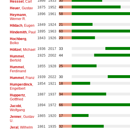
1866
1933
30
Hesssel
, Carl
1875
1952
49
Heuer
, Gustav
1896
1961
58
Heymann
,
Werner R.
1849
1924
21
Hildach
, Eugen
1895
1963
60
Hindemith
, Paul
1843
1926
23
Hochberg
,
Bolko
1936
2017
33
Höltzel
, Michael
1925
2002
44
Hummel
,
Bertold
1855
1928
25
Hummel
,
Ferdinand
1939
2022
30
Hummel
, Franz
1854
1921
18
Humperdinck
,
Engelbert
1887
1937
34
Huppertz
,
Gottfried
1894
1972
66
Jacobi
,
Wolfgang
1865
1920
17
Jenner
, Gustav
U.
1861
1935
32
Jeral
, Wilhelm