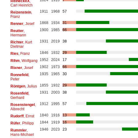
ReineckeX
,
Carl Heinrich
1911
1968
57
Reizenstein
,
Franz
1868
1934
31
Renner
, Josef
1900
1985
66
Reutter
,
Hermann
1931
2019
38
Richter
, Kurt
Dietmar
1846
1932
29
Ries
, Franz
1952
2024
17
Rihm
, Wolfgang
1902
1973
66
Rixner
, Josef
1935
1965
30
Ronnefeld
,
Peter
1855
1932
29
Röntgen
, Julius
1931
2003
38
Rosenfeld
,
Gerhard
1912
1995
57
Rosenstengel
,
Albrecht
1840
1916
13
Rudorff
, Ernst
1844
1919
16
Rüfer
, Philipp
1946
2023
23
Rummler
,
Hans-Michael