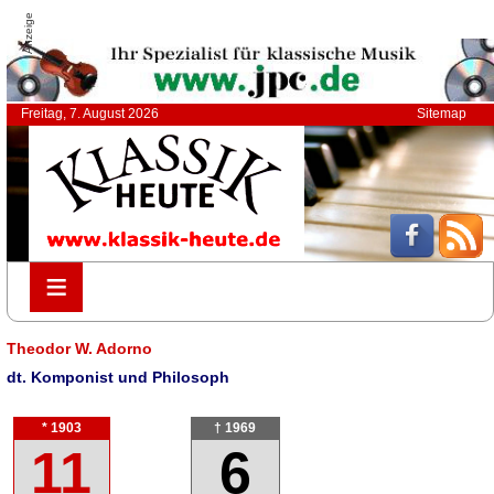
Anzeige
Freitag, 7. August 2026
Sitemap
≡
≡
Theodor W. Adorno
dt. Komponist und Philosoph
* 1903
† 1969
11
6