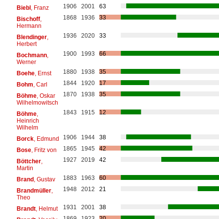
1906
2001
63
Biebl
, Franz
1868
1936
33
Bischoff
,
Hermann
1936
2020
33
Blendinger
,
Herbert
1900
1993
66
Bochmann
,
Werner
1880
1938
35
Boehe
, Ernst
1844
1920
17
Bohm
, Carl
1870
1938
35
Böhme
, Oskar
Wilhelmowitsch
1843
1915
12
Böhme
,
Heinrich
Wilhelm
1906
1944
38
Borck
, Edmund
1865
1945
42
Bose
, Fritz von
1927
2019
42
Böttcher
,
Martin
1883
1963
60
Brand
, Gustav
1948
2012
21
Brandmüller
,
Theo
1931
2001
38
Brandt
, Helmut
1869
1923
20