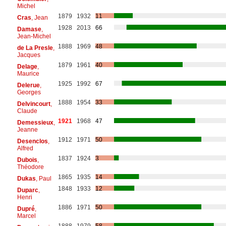
Michel
1879
1932
11
Cras
, Jean
1928
2013
66
Damase
,
Jean-Michel
1888
1969
48
de La Presle
,
Jacques
1879
1961
40
Delage
,
Maurice
1925
1992
67
Delerue
,
Georges
1888
1954
33
Delvincourt
,
Claude
1921
1968
47
Demessieux
,
Jeanne
1912
1971
50
Desenclos
,
Alfred
1837
1924
3
Dubois
,
Théodore
1865
1935
14
Dukas
, Paul
1848
1933
12
Duparc
,
Henri
1886
1971
50
Dupré
,
Marcel
1888
1979
58