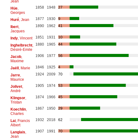
Jean
1858
1948
27
Hüe
,
Georges
1877
1930
9
Huré
, Jean
1890
1962
41
Ibert
,
Jacques
1851
1931
10
Indy
, Vincent
1880
1965
44
Inghelbrecht
,
Désiré-Emile
1906
1977
56
Jacob
,
Maxime
1846
1925
4
Jaëll
, Marie
1924
2009
70
Jarre
,
Maurice
1905
1974
53
Jolivet
,
André
1874
1966
45
Klingsor
,
Tristan
1867
1950
29
Koechlin
,
Charles
1932
2018
62
Lai
, Francis
Albert
1907
1991
70
Langlais
,
Jean