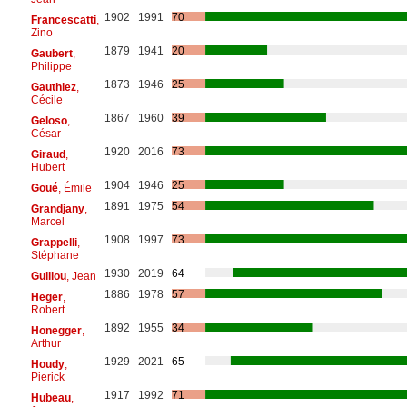
1902
1991
70
Francescatti
,
Zino
1879
1941
20
Gaubert
,
Philippe
1873
1946
25
Gauthiez
,
Cécile
1867
1960
39
Geloso
,
César
1920
2016
73
Giraud
,
Hubert
1904
1946
25
Goué
, Émile
1891
1975
54
Grandjany
,
Marcel
1908
1997
73
Grappelli
,
Stéphane
1930
2019
64
Guillou
, Jean
1886
1978
57
Heger
,
Robert
1892
1955
34
Honegger
,
Arthur
1929
2021
65
Houdy
,
Pierick
1917
1992
71
Hubeau
,