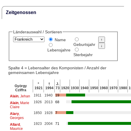
Zeitgenossen
Länderauswahl / Sortieren
Name
Geburtsjahr
Lebensjahre
Sterbejahr
Spalte 4 = Lebensalter des Komponisten / Anzahl der
gemeinsamen Lebensjahre
*
†
J.
György
1921
1994
73
1920
1930
1940
1950
1960
1970
1980
1
Cziffra
1911
1940
19
Alain
, Jehan
1926
2013
68
Alain
, Marie
Claire
1850
1928
7
Alary
,
Georges
1923
2004
71
Allard
,
Maurice