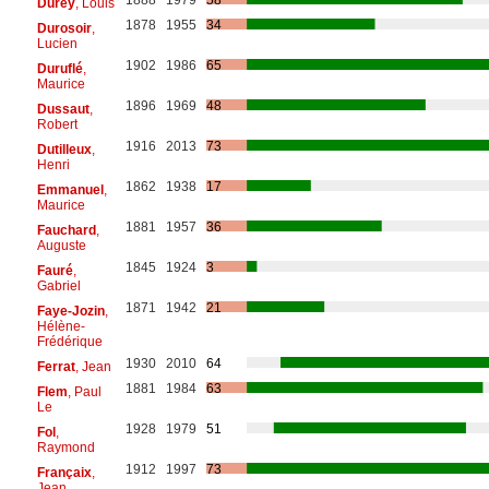
Durey
, Louis
1878
1955
34
Durosoir
,
Lucien
1902
1986
65
Duruflé
,
Maurice
1896
1969
48
Dussaut
,
Robert
1916
2013
73
Dutilleux
,
Henri
1862
1938
17
Emmanuel
,
Maurice
1881
1957
36
Fauchard
,
Auguste
1845
1924
3
Fauré
,
Gabriel
1871
1942
21
Faye-Jozin
,
Hélène-
Frédérique
1930
2010
64
Ferrat
, Jean
1881
1984
63
Flem
, Paul
Le
1928
1979
51
Fol
,
Raymond
1912
1997
73
Françaix
,
Jean