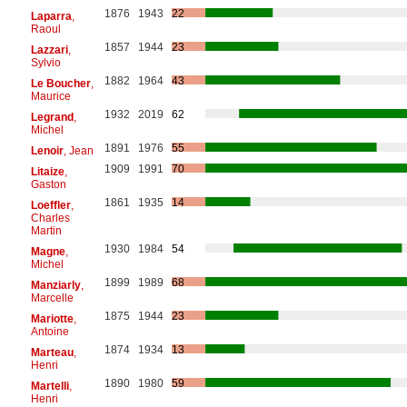
1876
1943
22
Laparra
,
Raoul
1857
1944
23
Lazzari
,
Sylvio
1882
1964
43
Le Boucher
,
Maurice
1932
2019
62
Legrand
,
Michel
1891
1976
55
Lenoir
, Jean
1909
1991
70
Litaize
,
Gaston
1861
1935
14
Loeffler
,
Charles
Martin
1930
1984
54
Magne
,
Michel
1899
1989
68
Manziarly
,
Marcelle
1875
1944
23
Mariotte
,
Antoine
1874
1934
13
Marteau
,
Henri
1890
1980
59
Martelli
,
Henri