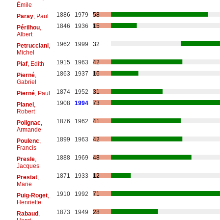
Émile
1886
1979
58
Paray
, Paul
1846
1936
15
Périlhou
,
Albert
1962
1999
32
Petrucciani
,
Michel
1915
1963
42
Piaf
, Edith
1863
1937
16
Pierné
,
Gabriel
1874
1952
31
Pierné
, Paul
1908
1994
73
Planel
,
Robert
1876
1962
41
Polignac
,
Armande
1899
1963
42
Poulenc
,
Francis
1888
1969
48
Presle
,
Jacques
1871
1933
12
Prestat
,
Marie
1910
1992
71
Puig-Roget
,
Henriette
1873
1949
28
Rabaud
,