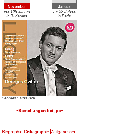
November
Januar
vor 105 Jahren
vor 32 Jahren
in Budapest
in Paris
Georges Cziffra / ica
»Bestellungen bei jpc«
Biographie
Diskographie
Zeitgenossen