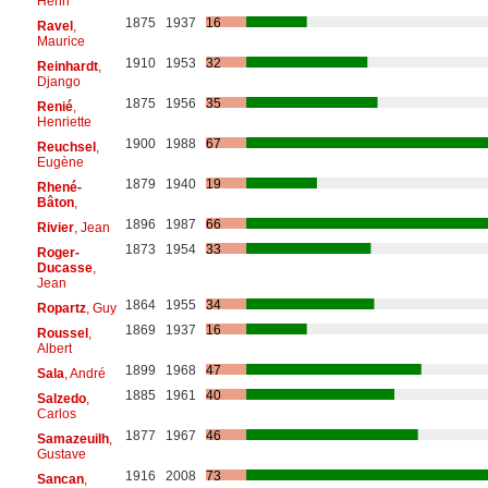
Henri
1875
1937
16
Ravel
,
Maurice
1910
1953
32
Reinhardt
,
Django
1875
1956
35
Renié
,
Henriette
1900
1988
67
Reuchsel
,
Eugène
1879
1940
19
Rhené-
Bâton
,
1896
1987
66
Rivier
, Jean
1873
1954
33
Roger-
Ducasse
,
Jean
1864
1955
34
Ropartz
, Guy
1869
1937
16
Roussel
,
Albert
1899
1968
47
Sala
, André
1885
1961
40
Salzedo
,
Carlos
1877
1967
46
Samazeuilh
,
Gustave
1916
2008
73
Sancan
,