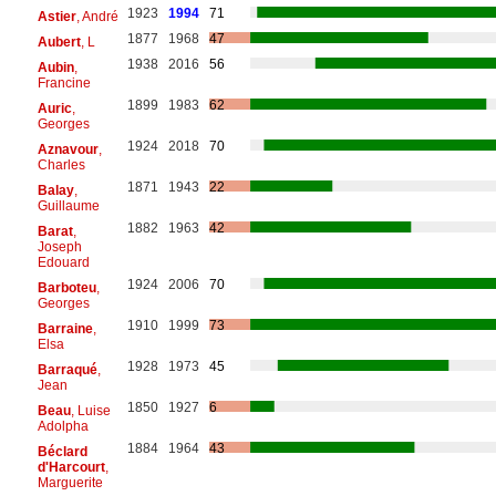
1923
1994
71
Astier
, André
1877
1968
47
Aubert
, L
1938
2016
56
Aubin
,
Francine
1899
1983
62
Auric
,
Georges
1924
2018
70
Aznavour
,
Charles
1871
1943
22
Balay
,
Guillaume
1882
1963
42
Barat
,
Joseph
Edouard
1924
2006
70
Barboteu
,
Georges
1910
1999
73
Barraine
,
Elsa
1928
1973
45
Barraqué
,
Jean
1850
1927
6
Beau
, Luise
Adolpha
1884
1964
43
Béclard
d'Harcourt
,
Marguerite