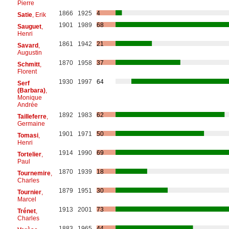
Pierre
1866
1925
4
Satie
, Erik
1901
1989
68
Sauguet
,
Henri
1861
1942
21
Savard
,
Augustin
1870
1958
37
Schmitt
,
Florent
1930
1997
64
Serf
(Barbara)
,
Monique
Andrée
1892
1983
62
Tailleferre
,
Germaine
1901
1971
50
Tomasi
,
Henri
1914
1990
69
Tortelier
,
Paul
1870
1939
18
Tournemire
,
Charles
1879
1951
30
Tournier
,
Marcel
1913
2001
73
Trénet
,
Charles
1883
1965
44