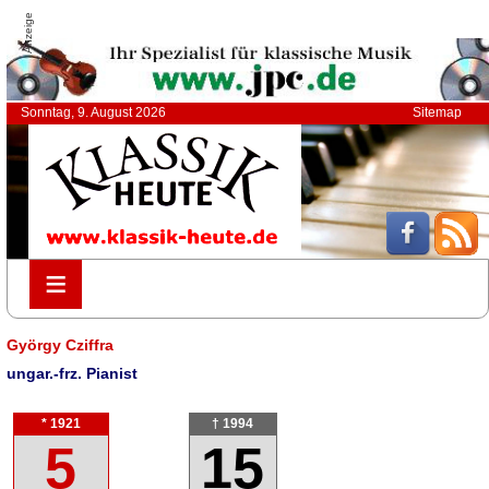
Anzeige
Sonntag, 9. August 2026
Sitemap
≡
≡
György Cziffra
ungar.-frz. Pianist
* 1921
† 1994
5
15