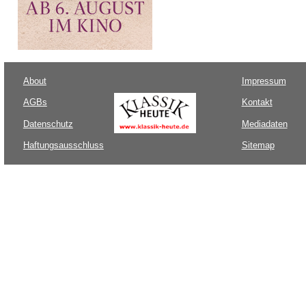
About
Impressum
AGBs
Kontakt
Datenschutz
Mediadaten
Haftungsausschluss
Sitemap