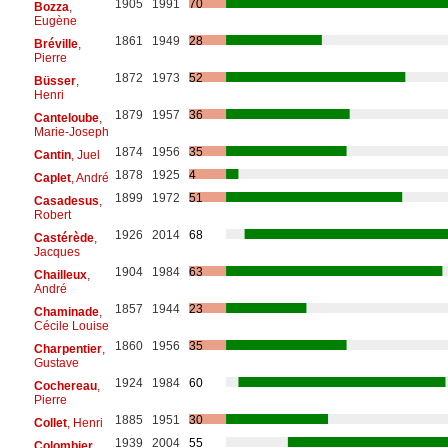
1905
1991
70
Bozza
,
Eugène
1861
1949
28
Bréville
,
Pierre
1872
1973
52
Büsser
,
Henri
1879
1957
36
Canteloube
,
Marie-Joseph
1874
1956
35
Cantin
, Juel
1878
1925
4
Caplet
, André
1899
1972
51
Casadesus
,
Robert
1926
2014
68
Castérède
,
Jacques
1904
1984
63
Chailleux
,
André
1857
1944
23
Chaminade
,
Cécile Louise
1860
1956
35
Charpentier
,
Gustave
1924
1984
60
Cochereau
,
Pierre
1885
1951
30
Collet
, Henri
1939
2004
55
Colombier
,