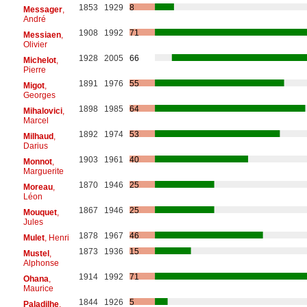
1853
1929
8
Messager
,
André
1908
1992
71
Messiaen
,
Olivier
1928
2005
66
Michelot
,
Pierre
1891
1976
55
Migot
,
Georges
1898
1985
64
Mihalovici
,
Marcel
1892
1974
53
Milhaud
,
Darius
1903
1961
40
Monnot
,
Marguerite
1870
1946
25
Moreau
,
Léon
1867
1946
25
Mouquet
,
Jules
1878
1967
46
Mulet
, Henri
1873
1936
15
Mustel
,
Alphonse
1914
1992
71
Ohana
,
Maurice
1844
1926
5
Paladilhe
,