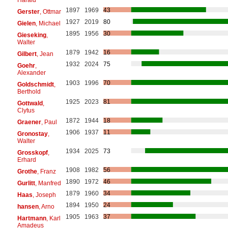
1897
1969
43
Gerster
, Ottmar
1927
2019
80
Gielen
, Michael
1895
1956
30
Gieseking
,
Walter
1879
1942
16
Gilbert
, Jean
1932
2024
75
Goehr
,
Alexander
1903
1996
70
Goldschmidt
,
Berthold
1925
2023
81
Gottwald
,
Clytus
1872
1944
18
Graener
, Paul
1906
1937
11
Gronostay
,
Walter
1934
2025
73
Grosskopf
,
Erhard
1908
1982
56
Grothe
, Franz
1890
1972
46
Gurlitt
, Manfred
1879
1960
34
Haas
, Joseph
1894
1950
24
hansen
, Arno
1905
1963
37
Hartmann
, Karl
Amadeus