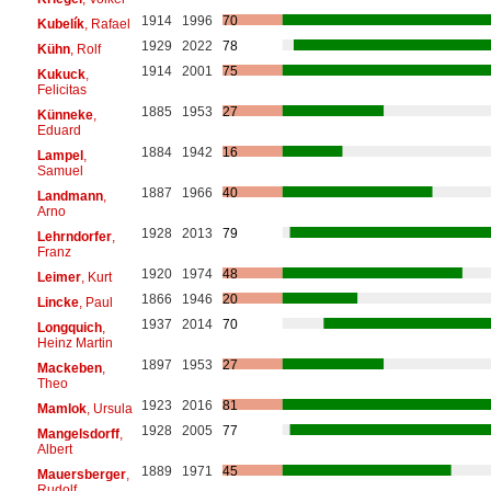
1914
1996
70
Kubelík
, Rafael
1929
2022
78
Kühn
, Rolf
1914
2001
75
Kukuck
,
Felicitas
1885
1953
27
Künneke
,
Eduard
1884
1942
16
Lampel
,
Samuel
1887
1966
40
Landmann
,
Arno
1928
2013
79
Lehrndorfer
,
Franz
1920
1974
48
Leimer
, Kurt
1866
1946
20
Lincke
, Paul
1937
2014
70
Longquich
,
Heinz Martin
1897
1953
27
Mackeben
,
Theo
1923
2016
81
Mamlok
, Ursula
1928
2005
77
Mangelsdorff
,
Albert
1889
1971
45
Mauersberger
,
Rudolf