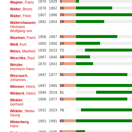
1870
1929
3
Wagner
, Franz
1876
1962
36
Walter
, Bruno
1907
1996
70
Walter
, Fried
1882
1954
28
Waltershausen
,
Hermann
Wolfgang von
1906
1967
41
Waxman
, Franz
1900
1950
24
Weill
, Kurt
1935
2023
72
Weiss
, Manfred
1867
1940
14
Weschke
, Paul
1870
1943
17
Wetzler
,
Hermann Hans
1897
1977
51
Weyrauch
,
Johannes
1897
1985
59
Wimmer
, Heinz
1946
2019
61
Winbeck
, Heinz
1906
1977
51
Winkler
,
Gerhard
1931
2023
76
Winkler
, Stefan
Georg
1901
1991
65
Winterberg
,
Hans
1866
1935
9