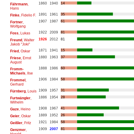
1860
1940
14
Fährmann
,
Hans
1891
1961
35
Finke
, Fidelio F.
1907
1987
61
Fortner
,
Wolfgang
1922
2009
81
Foss
, Lukas
1926
2012
81
Freund
, Walter
Jakob "Joki"
1871
1941
15
Fried
, Oskar
1880
1963
37
Friese
, Ernst
August
1888
1986
60
Fromm-
Michaels
, Ilse
1906
1984
58
Frommel
,
Gerhard
1909
1957
31
Fürnberg
, Louis
1886
1954
28
Furtwängler
,
Wilhelm
1908
1967
41
Gaze
, Heino
1889
1952
26
Geier
, Oskar
1921
1984
58
Geißler
, Fritz
1909
2007
81
Genzmer
,
Harald