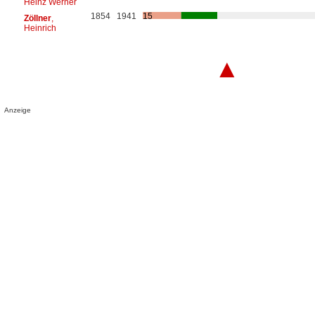
Heinz Werner
1854
1941
15
Zöllner
,
Heinrich
▲
Anzeige