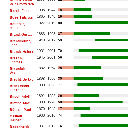
Böhme
, Oskar
Wilhelmowitsch
1906
1944
18
Borck
, Edmund
1865
1945
19
Bose
, Fritz von
1927
2019
80
Böttcher
,
Martin
1883
1963
37
Brand
, Gustav
1948
2012
59
Brandmüller
,
Theo
1931
2001
70
Brandt
, Helmut
1945
2001
56
Brasch
,
Thomas
1882
1954
28
Braunfels
,
Walter
1898
1956
30
Brecht
, Bertolt
1930
2023
77
Bruckmann
,
Ferdinand
1891
1952
26
Busch
, Adolf
1888
1976
50
Butting
, Max
1870
1943
17
Büttner
, Paul
1933
2016
74
Callhoff
,
Herbert
1931
2011
76
Degenhardt
,