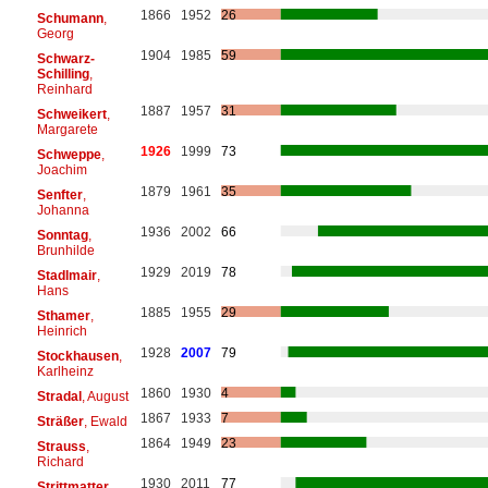
1866
1952
26
Schumann
,
Georg
1904
1985
59
Schwarz-
Schilling
,
Reinhard
1887
1957
31
Schweikert
,
Margarete
1926
1999
73
Schweppe
,
Joachim
1879
1961
35
Senfter
,
Johanna
1936
2002
66
Sonntag
,
Brunhilde
1929
2019
78
Stadlmair
,
Hans
1885
1955
29
Sthamer
,
Heinrich
1928
2007
79
Stockhausen
,
Karlheinz
1860
1930
4
Stradal
, August
1867
1933
7
Sträßer
, Ewald
1864
1949
23
Strauss
,
Richard
1930
2011
77
Strittmatter
,