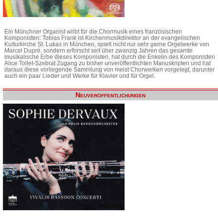
Ein Münchner Organist wirbt für die Chormusik eines französischen
Komponisten: Tobias Frank ist Kirchenmusikdirektor an der evangelischen
Kulturkirche St. Lukas in München, spielt nicht nur sehr gerne Orgelwerke von
Marcel Dupré, sondern erforscht seit über zwanzig Jahren das gesamte
musikalische Erbe dieses Komponisten, hat durch die Enkelin des Komponisten
Alice Tollet-Szebrat Zugang zu bisher unveröffentlichten Manuskripten und hat
daraus diese vorliegende Sammlung von meist Chorwerken vorgelegt, darunter
auch ein paar Lieder und Werke für Klavier und für Orgel.
Neuveröffentlichungen