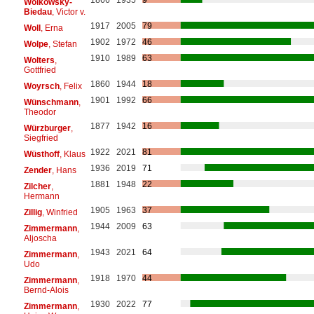
Woikowsky-
Biedau
, Victor v.
1917
2005
79
Woll
, Erna
1902
1972
46
Wolpe
, Stefan
1910
1989
63
Wolters
,
Gottfried
1860
1944
18
Woyrsch
, Felix
1901
1992
66
Wünschmann
,
Theodor
1877
1942
16
Würzburger
,
Siegfried
1922
2021
81
Wüsthoff
, Klaus
1936
2019
71
Zender
, Hans
1881
1948
22
Zilcher
,
Hermann
1905
1963
37
Zillig
, Winfried
1944
2009
63
Zimmermann
,
Aljoscha
1943
2021
64
Zimmermann
,
Udo
1918
1970
44
Zimmermann
,
Bernd-Alois
1930
2022
77
Zimmermann
,