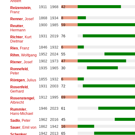
Aribert
1911
1968
42
Reizenstein
,
Franz
1868
1934
8
Renner
, Josef
1900
1985
59
Reutter
,
Hermann
1931
2019
76
Richter
, Kurt
Dietmar
1846
1932
6
Ries
, Franz
1952
2024
55
Rihm
, Wolfgang
1902
1973
47
Rixner
, Josef
1935
1965
30
Ronnefeld
,
Peter
1855
1932
6
Röntgen
, Julius
1931
2003
72
Rosenfeld
,
Gerhard
1912
1995
69
Rosenstengel
,
Albrecht
1946
2023
61
Rummler
,
Hans-Michael
1962
2016
45
Sadlo
, Peter
1862
1942
16
Sauer
, Emil von
1942
2013
65
Schenker
,