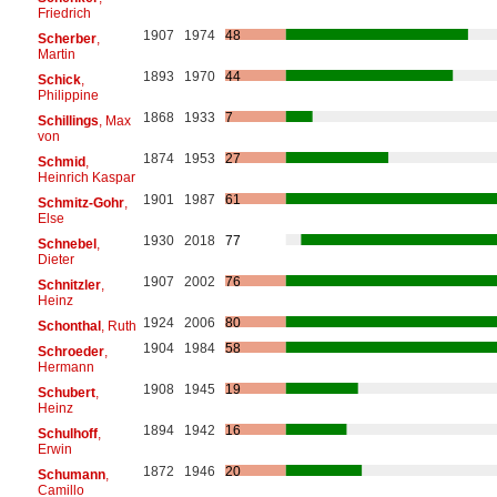
Friedrich
1907
1974
48
Scherber
,
Martin
1893
1970
44
Schick
,
Philippine
1868
1933
7
Schillings
, Max
von
1874
1953
27
Schmid
,
Heinrich Kaspar
1901
1987
61
Schmitz-Gohr
,
Else
1930
2018
77
Schnebel
,
Dieter
1907
2002
76
Schnitzler
,
Heinz
1924
2006
80
Schonthal
, Ruth
1904
1984
58
Schroeder
,
Hermann
1908
1945
19
Schubert
,
Heinz
1894
1942
16
Schulhoff
,
Erwin
1872
1946
20
Schumann
,
Camillo