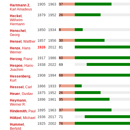
1905
1963
37
Hartmann 2
,
Karl Amadeus
1879
1952
26
Heckel
,
Wilhelm
Hermann
1850
1934
8
Henschel
,
Georg
1857
1956
30
Hensel
, Walther
1926
2012
81
Henze
, Hans
Werner
1917
1986
60
Herzog
, Franz
1938
2022
69
Hespos
, Hans-
Joachim
1908
1994
68
Hessenberg
,
Kurt
1866
1933
7
Hesssel
, Carl
1875
1952
26
Heuer
, Gustav
1896
1961
35
Heymann
,
Werner R.
1895
1963
37
Hindemith
, Paul
1936
2017
71
Höltzel
, Michael
1925
2002
76
Hummel
,
Bertold