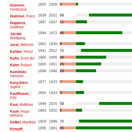
1855
1928
2
Hummel
,
Ferdinand
1939
2022
68
Hummel
, Franz
1887
1937
11
Huppertz
,
Gottfried
1894
1972
46
Jacobi
,
Wolfgang
1861
1935
9
Jeral
, Wilhelm
1931
2012
76
Kahlau
, Heinz
1905
1956
30
Kahn
, Erich Itor
1865
1951
25
Kahn
, Robert
1886
1946
20
Kaminski
,
Heinrich
1877
1933
7
Karg-Elert
,
Sigfrid
1855
1934
8
Kauffmann
,
Fritz
1949
2020
58
Kaul
, Matthias
1863
1932
6
Kaun
, Hugo
Wilhelm
1929
1999
70
Kelkel
, Manfred
1895
1991
65
Kempff
,