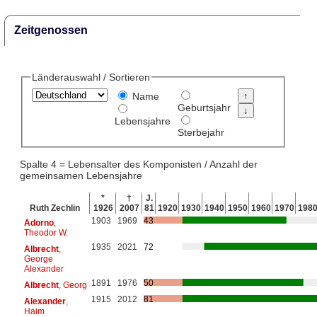
Zeitgenossen
Länderauswahl / Sortieren
Name
Geburtsjahr
Lebensjahre
Sterbejahr
Spalte 4 = Lebensalter des Komponisten / Anzahl der
gemeinsamen Lebensjahre
*
†
J.
Ruth Zechlin
1926
2007
81
1920
1930
1940
1950
1960
1970
198
1903
1969
43
Adorno
,
Theodor W.
1935
2021
72
Albrecht
,
George
Alexander
1891
1976
50
Albrecht
, Georg
1915
2012
81
Alexander
,
Haim