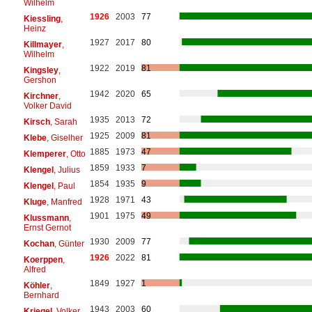
Wilhelm
1926
2003
77
Kiessling
,
Heinz
1927
2017
80
Killmayer
,
Wilhelm
1922
2019
81
Kingsley
,
Gershon
1942
2020
65
Kirchner
,
Volker David
1935
2013
72
Kirsch
, Sarah
1925
2009
81
Klebe
, Giselher
1885
1973
47
Klemperer
, Otto
1859
1933
7
Klengel
, Julius
1854
1935
9
Klengel
, Paul
1928
1971
43
Kluge
, Manfred
1901
1975
49
Klussmann
,
Ernst Gernot
1930
2009
77
Kochan
, Günter
1926
2022
81
Koerppen
,
Alfred
1849
1927
1
Köhler
,
Bernhard
1943
2003
60
Kriegel
, Volker