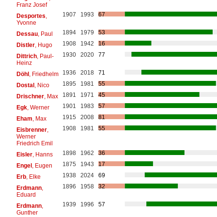
Franz Josef
1907
1993
67
Desportes
,
Yvonne
1894
1979
53
Dessau
, Paul
1908
1942
16
Distler
, Hugo
1930
2020
77
Dittrich
, Paul-
Heinz
1936
2018
71
Döhl
, Friedhelm
1895
1981
55
Dostal
, Nico
1891
1971
45
Drischner
, Max
1901
1983
57
Egk
, Werner
1915
2008
81
Eham
, Max
1908
1981
55
Eisbrenner
,
Werner
Friedrich Emil
1898
1962
36
Eisler
, Hanns
1875
1943
17
Engel
, Eugen
1938
2024
69
Erb
, Elke
1896
1958
32
Erdmann
,
Eduard
1939
1996
57
Erdmann
,
Gunther