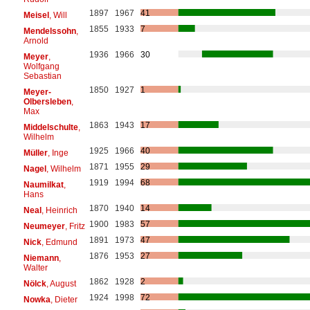
1897
1967
41
Meisel
, Will
1855
1933
7
Mendelssohn
,
Arnold
1936
1966
30
Meyer
,
Wolfgang
Sebastian
1850
1927
1
Meyer-
Olbersleben
,
Max
1863
1943
17
Middelschulte
,
Wilhelm
1925
1966
40
Müller
, Inge
1871
1955
29
Nagel
, Wilhelm
1919
1994
68
Naumilkat
,
Hans
1870
1940
14
Neal
, Heinrich
1900
1983
57
Neumeyer
, Fritz
1891
1973
47
Nick
, Edmund
1876
1953
27
Niemann
,
Walter
1862
1928
2
Nölck
, August
1924
1998
72
Nowka
, Dieter