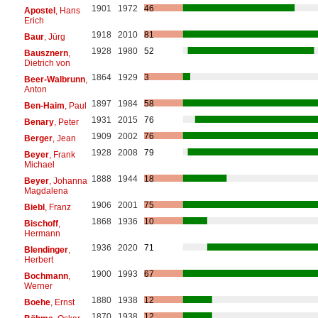
1901
1972
46
Apostel
, Hans
Erich
1918
2010
81
Baur
, Jürg
1928
1980
52
Bausznern
,
Dietrich von
1864
1929
3
Beer-Walbrunn
,
Anton
1897
1984
58
Ben-Haim
, Paul
1931
2015
76
Benary
, Peter
1909
2002
76
Berger
, Jean
1928
2008
79
Beyer
, Frank
Michael
1888
1944
18
Beyer
, Johanna
Magdalena
1906
2001
75
Biebl
, Franz
1868
1936
10
Bischoff
,
Hermann
1936
2020
71
Blendinger
,
Herbert
1900
1993
67
Bochmann
,
Werner
1880
1938
12
Boehe
, Ernst
1870
1938
12