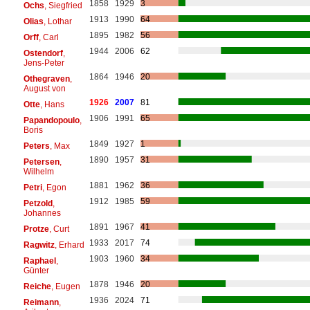
1858
1929
3
Ochs
, Siegfried
1913
1990
64
Olias
, Lothar
1895
1982
56
Orff
, Carl
1944
2006
62
Ostendorf
,
Jens-Peter
1864
1946
20
Othegraven
,
August von
1926
2007
81
Otte
, Hans
1906
1991
65
Papandopoulo
,
Boris
1849
1927
1
Peters
, Max
1890
1957
31
Petersen
,
Wilhelm
1881
1962
36
Petri
, Egon
1912
1985
59
Petzold
,
Johannes
1891
1967
41
Protze
, Curt
1933
2017
74
Ragwitz
, Erhard
1903
1960
34
Raphael
,
Günter
1878
1946
20
Reiche
, Eugen
1936
2024
71
Reimann
,