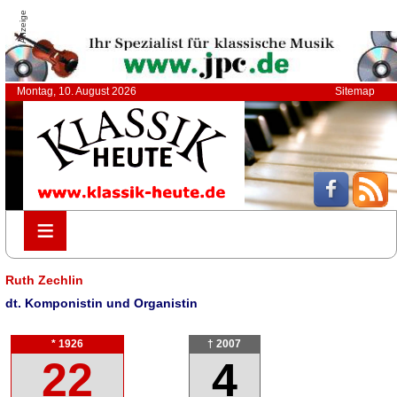
Anzeige
Montag, 10. August 2026
Sitemap
≡
≡
Ruth Zechlin
dt. Komponistin und Organistin
* 1926
† 2007
22
4