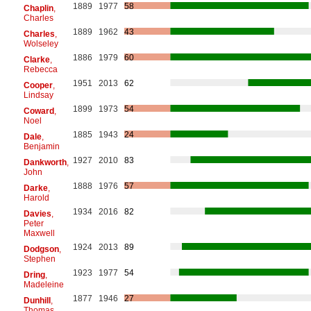
1889
1977
58
Chaplin
,
Charles
1889
1962
43
Charles
,
Wolseley
1886
1979
60
Clarke
,
Rebecca
1951
2013
62
Cooper
,
Lindsay
1899
1973
54
Coward
,
Noel
1885
1943
24
Dale
,
Benjamin
1927
2010
83
Dankworth
,
John
1888
1976
57
Darke
,
Harold
1934
2016
82
Davies
,
Peter
Maxwell
1924
2013
89
Dodgson
,
Stephen
1923
1977
54
Dring
,
Madeleine
1877
1946
27
Dunhill
,
Thomas