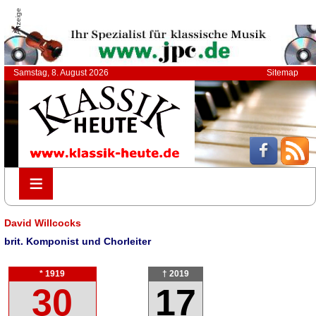
Anzeige
Samstag, 8. August 2026
Sitemap
≡
≡
David Willcocks
brit. Komponist und Chorleiter
* 1919
† 2019
30
17