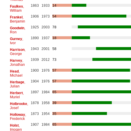
1863
1933
14
Faulkes
,
William
1906
1973
54
Frankel
,
Benjamin
1925
2003
78
Goodwin
,
Ron
1890
1937
18
Gurney
,
Ivor
1943
2001
58
Harrison
,
George
1939
2012
73
Harvey
,
Jonathan
1900
1976
57
Head
,
Michael
1904
1976
57
Herbage
,
Julian
1897
1984
65
Herbert
,
Muriel
1878
1958
39
Holbrooke
,
Josef
1873
1954
35
Holloway
,
Frederick
1907
1984
65
Holst
,
Imogen