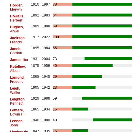
1910
1997
78
Horder
,
Mervyn
1892
1983
64
Howells
,
Herbert
1909
1988
69
Hughes
,
Arwel
1917
2022
100
Jackson
,
Francis
1895
1984
65
Jacob
,
Gordon
1931
2004
73
James
, Ifor
1875
1959
40
Ketèlbey
,
Albert
1868
1948
29
Lamond
,
Frederic
1905
1942
23
Leigh
,
Walter
1929
1988
59
Leighton
,
Kenneth
1865
1934
15
Lemare
,
Edwin H.
1940
1980
40
Lennon
,
John
1847
1935
16
Mackenzie
,