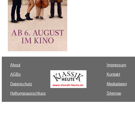
About
Impressum
AGBs
Kontakt
Datenschutz
Mediadaten
Haftungsausschluss
Sitemap