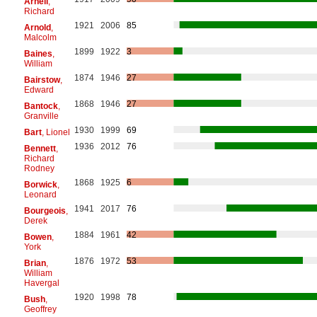
Arnell
,
Richard
1921
2006
85
Arnold
,
Malcolm
1899
1922
3
Baines
,
William
1874
1946
27
Bairstow
,
Edward
1868
1946
27
Bantock
,
Granville
1930
1999
69
Bart
, Lionel
1936
2012
76
Bennett
,
Richard
Rodney
1868
1925
6
Borwick
,
Leonard
1941
2017
76
Bourgeois
,
Derek
1884
1961
42
Bowen
,
York
1876
1972
53
Brian
,
William
Havergal
1920
1998
78
Bush
,
Geoffrey