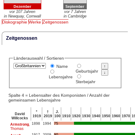
Dezember
September
vor 107 Jahren
vor 7 Jahren
in Newquay, Cornwall
in Cambridge
Diskographie
Werke
Zeitgenossen
Zeitgenossen
Länderauswahl / Sortieren
Name
Geburtsjahr
Lebensjahre
Sterbejahr
Spalte 4 = Lebensalter des Komponisten / Anzahl der
gemeinsamen Lebensjahre
*
†
J.
David
1919
2019
100
1910
1920
1930
1940
1950
1960
1970
1
Willcocks
1898
1994
75
Armstrong
,
Thomas
1917
2009
90