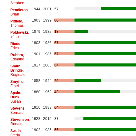
Stephen
1944
2001
57
Pendleton
,
Brian
1903
1999
80
Pitfield
,
Thomas
1879
1932
13
Poldowski
,
Irène
1903
1986
67
Riede
,
Erich
1901
1986
67
Rubbra
,
Edmund
1917
2003
84
Smith
Brindle
,
Reginald
1858
1944
25
Smythe
,
Ethel
1880
1962
43
Spain-
Dunk
,
Susan
1916
1983
64
Stevens
,
Bernard
1928
2015
87
Stevenson
,
Ronald
1902
1985
66
Swain
,
Freda