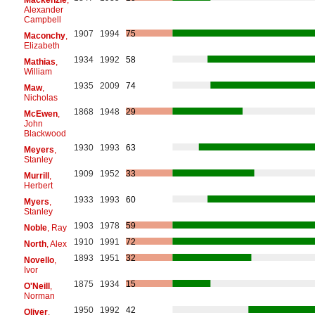
Alexander
Campbell
1907
1994
75
Maconchy
,
Elizabeth
1934
1992
58
Mathias
,
William
1935
2009
74
Maw
,
Nicholas
1868
1948
29
McEwen
,
John
Blackwood
1930
1993
63
Meyers
,
Stanley
1909
1952
33
Murrill
,
Herbert
1933
1993
60
Myers
,
Stanley
1903
1978
59
Noble
, Ray
1910
1991
72
North
, Alex
1893
1951
32
Novello
,
Ivor
1875
1934
15
O'Neill
,
Norman
1950
1992
42
Oliver
,