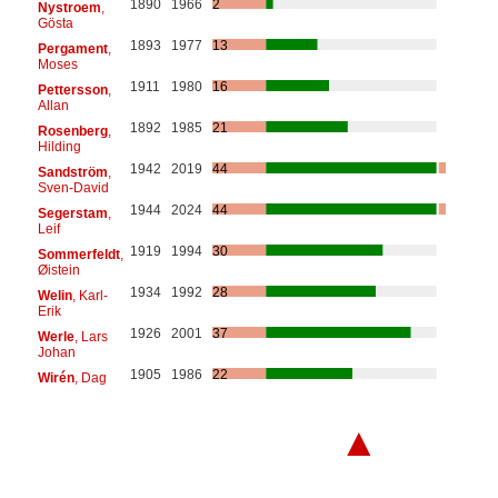
1890
1966
2
Nystroem
,
Gösta
1893
1977
13
Pergament
,
Moses
1911
1980
16
Pettersson
,
Allan
1892
1985
21
Rosenberg
,
Hilding
1942
2019
44
Sandström
,
Sven-David
1944
2024
44
Segerstam
,
Leif
1919
1994
30
Sommerfeldt
,
Øistein
1934
1992
28
Welin
, Karl-
Erik
1926
2001
37
Werle
, Lars
Johan
1905
1986
22
Wirén
, Dag
▲