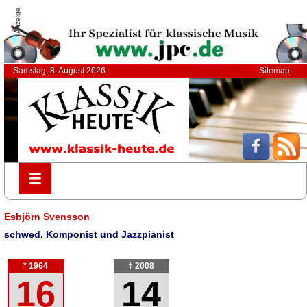
Anzeige
Samstag, 8. August 2026
Sitemap
≡
≡
Esbjörn Svensson
schwed. Komponist und Jazzpianist
* 1964
† 2008
16
14