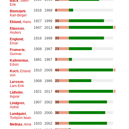
Bäck
, Sven-
Erik
1916
1968
4
Blomdahl
,
Karl-Birger
1927
1999
35
Eklund
, Hans
1947
2013
44
Eliasson
,
Anders
1916
1999
35
Englund
,
Einar
1908
1987
23
Frumerie
,
Gunnar
1881
1967
3
Kallstenius
,
Edvin
1910
2009
44
Koch
, Erland
von
1908
1986
22
Larsson
,
Lars-Erik
1921
2017
44
Lidholm
,
Ingvar
1907
2002
38
Lindgren
,
Astrid
1920
2000
36
Lundquist
,
Torbjörn Iwan
1933
2002
38
Mellnäs
, Arne