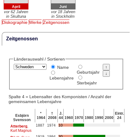
April
Juni
vor 62 Jahren
vor 18 Jahren
in Skultuna
in Stockholm
Diskographie
Werke
Zeitgenossen
Zeitgenossen
Länderauswahl / Sortieren
Name
Geburtsjahr
Lebensjahre
Sterbejahr
Spalte 4 = Lebensalter des Komponisten / Anzahl der
gemeinsamen Lebensjahre
*
†
J.
Eintr.
Esbjörn
1964
2008
44
1960
1970
1980
1990
2000
24
Svensson
1887
1974
10
Atterberg
,
Kurt Magnus
1919
1994
30