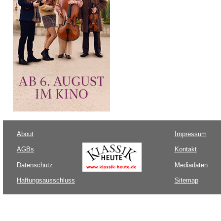
About
Impressum
AGBs
Kontakt
Datenschutz
Mediadaten
Haftungsausschluss
Sitemap