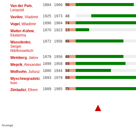
1884
1966
56
Van der Pals
,
Leopold
1925
1973
48
Vavilov
, Vladimir
1896
1984
74
Vogel
, Wladimir
1870
1923
13
Walter-Kühne
,
Ekatarina
1872
1956
46
Wassilenko
,
Sergei
Nikiforowitsch
1879
1956
46
Weinberg
, Jakov
1899
1958
48
Weprik
, Alexander
1880
1944
34
Wolfsohn
, Juliusz
1893
1979
69
Wyschnegradski
,
Ivan
1889
1985
75
Zimbalist
, Efrem
▲
Anzeige