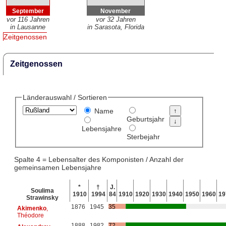
September
November
vor 116 Jahren
vor 32 Jahren
in Lausanne
in Sarasota, Florida
Zeitgenossen
Zeitgenossen
Länderauswahl / Sortieren
Name
Geburtsjahr
Lebensjahre
Sterbejahr
Spalte 4 = Lebensalter des Komponisten / Anzahl der
gemeinsamen Lebensjahre
*
†
J.
Soulima
1910
1994
84
1910
1920
1930
1940
1950
1960
19
Strawinsky
1876
1945
35
Akimenko
,
Théodore
1888
1982
72