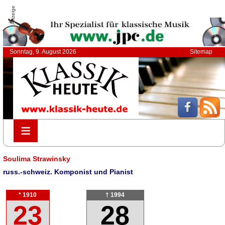
Anzeige
Sonntag, 9. August 2026
Sitemap
≡
≡
Soulima Strawinsky
russ.-schweiz. Komponist und Pianist
* 1910
† 1994
23
28