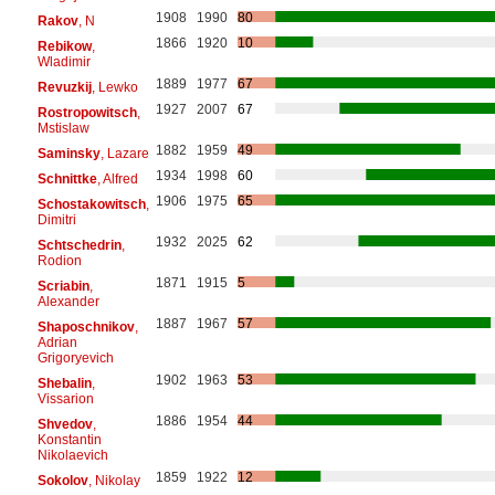
1908
1990
80
Rakov
, N
1866
1920
10
Rebikow
,
Wladimir
1889
1977
67
Revuzkij
, Lewko
1927
2007
67
Rostropowitsch
,
Mstislaw
1882
1959
49
Saminsky
, Lazare
1934
1998
60
Schnittke
, Alfred
1906
1975
65
Schostakowitsch
,
Dimitri
1932
2025
62
Schtschedrin
,
Rodion
1871
1915
5
Scriabin
,
Alexander
1887
1967
57
Shaposchnikov
,
Adrian
Grigoryevich
1902
1963
53
Shebalin
,
Vissarion
1886
1954
44
Shvedov
,
Konstantin
Nikolaevich
1859
1922
12
Sokolov
, Nikolay