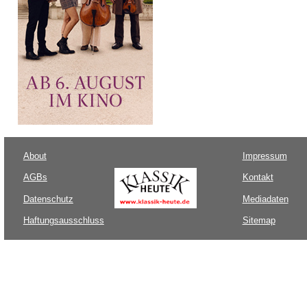
About
Impressum
AGBs
Kontakt
Datenschutz
Mediadaten
Haftungsausschluss
Sitemap