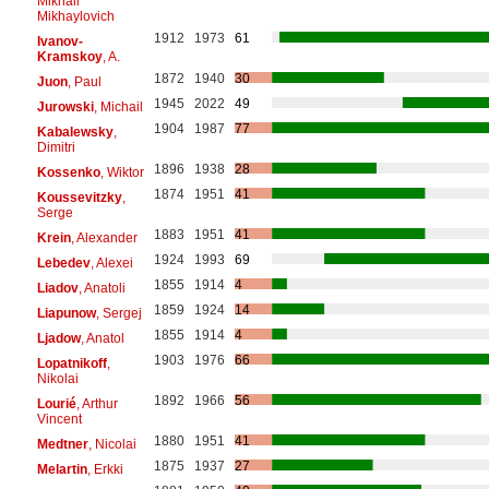
Mikhail
Mikhaylovich
1912
1973
61
Ivanov-
Kramskoy
, A.
1872
1940
30
Juon
, Paul
1945
2022
49
Jurowski
, Michail
1904
1987
77
Kabalewsky
,
Dimitri
1896
1938
28
Kossenko
, Wiktor
1874
1951
41
Koussevitzky
,
Serge
1883
1951
41
Krein
, Alexander
1924
1993
69
Lebedev
, Alexei
1855
1914
4
Liadov
, Anatoli
1859
1924
14
Liapunow
, Sergej
1855
1914
4
Ljadow
, Anatol
1903
1976
66
Lopatnikoff
,
Nikolai
1892
1966
56
Lourié
, Arthur
Vincent
1880
1951
41
Medtner
, Nicolai
1875
1937
27
Melartin
, Erkki