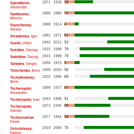
1871
1928
18
Spendiarov
,
Alexander
1898
1985
75
Spoliansky
,
Mischa
1888
1914
4
Stanchinsky
,
Alexey
1882
1971
61
Strawinsky
, Igor
1942
2012
52
Suslin
, Viktor
1915
1998
79
Sviridov
, Georgy
1915
1998
79
Swiridow
, Georgi
1856
1915
5
Tanejew
, Sergej
1939
2010
55
Tishchenko
, Boris
1925
1996
69
Tschaikowsky
,
Boris
1899
1977
67
Tscherepnin
,
Alexander
1943
1998
51
Tscherepnin
, Ivan
1873
1945
35
Tscherepnin
,
Nikolai
1877
1944
34
Tschesnokow
,
Pavel
1919
2006
75
Ustvolskaya
,
Galina