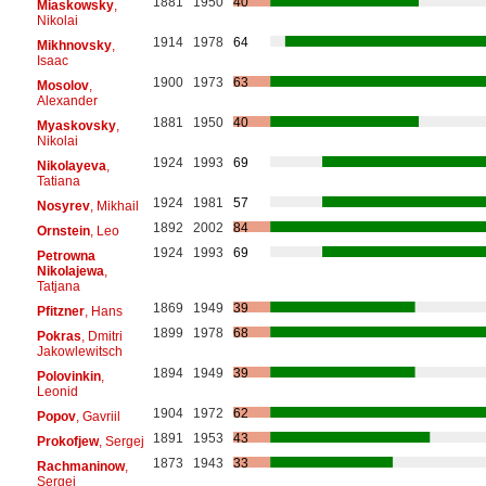
1881
1950
40
Miaskowsky
,
Nikolai
1914
1978
64
Mikhnovsky
,
Isaac
1900
1973
63
Mosolov
,
Alexander
1881
1950
40
Myaskovsky
,
Nikolai
1924
1993
69
Nikolayeva
,
Tatiana
1924
1981
57
Nosyrev
, Mikhail
1892
2002
84
Ornstein
, Leo
1924
1993
69
Petrowna
Nikolajewa
,
Tatjana
1869
1949
39
Pfitzner
, Hans
1899
1978
68
Pokras
, Dmitri
Jakowlewitsch
1894
1949
39
Polovinkin
,
Leonid
1904
1972
62
Popov
, Gavriil
1891
1953
43
Prokofjew
, Sergej
1873
1943
33
Rachmaninow
,
Sergej