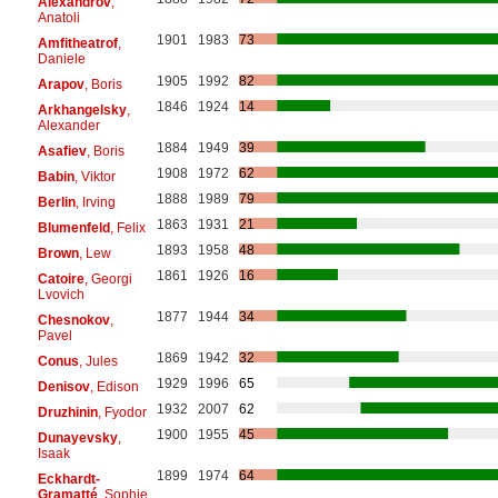
Alexandrov
,
Anatoli
1901
1983
73
Amfitheatrof
,
Daniele
1905
1992
82
Arapov
, Boris
1846
1924
14
Arkhangelsky
,
Alexander
1884
1949
39
Asafiev
, Boris
1908
1972
62
Babin
, Viktor
1888
1989
79
Berlin
, Irving
1863
1931
21
Blumenfeld
, Felix
1893
1958
48
Brown
, Lew
1861
1926
16
Catoire
, Georgi
Lvovich
1877
1944
34
Chesnokov
,
Pavel
1869
1942
32
Conus
, Jules
1929
1996
65
Denisov
, Edison
1932
2007
62
Druzhinin
, Fyodor
1900
1955
45
Dunayevsky
,
Isaak
1899
1974
64
Eckhardt-
Gramatté
, Sophie