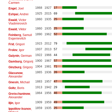
Carmen
1868
1927
17
Engel
, Joel
1925
2015
69
Eshpai
, Andrei
1860
1935
25
Ewald
, Victor
Vladimirovich
1860
1935
25
Ewald
, Viktor
1890
1962
52
Feinberg
, Samuil
Evgenievitch
1915
2012
79
Frid
, Grigori
1937
2013
57
Frolov
, Igor
1922
1966
44
Galynin
, German
1900
1967
57
Gamburg
, Grigorij
1904
1981
71
Ginzburg
, Grigory
1865
1936
26
Glasunow
,
Alexander
1883
1957
47
Gnesin
, Michail
1913
1942
29
Goltz
, Boris
1864
1956
46
Gretschaninow
,
Alexander
1909
1959
49
Iljin
, Igor
1859
1935
25
Ippolitov-Ivanov
,