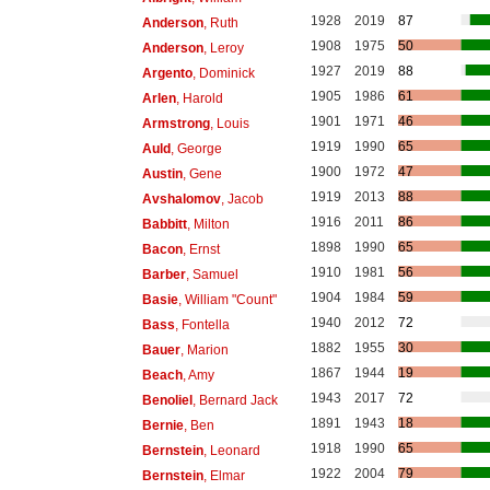
1928
2019
87
Anderson
, Ruth
1908
1975
50
Anderson
, Leroy
1927
2019
88
Argento
, Dominick
1905
1986
61
Arlen
, Harold
1901
1971
46
Armstrong
, Louis
1919
1990
65
Auld
, George
1900
1972
47
Austin
, Gene
1919
2013
88
Avshalomov
, Jacob
1916
2011
86
Babbitt
, Milton
1898
1990
65
Bacon
, Ernst
1910
1981
56
Barber
, Samuel
1904
1984
59
Basie
, William "Count"
1940
2012
72
Bass
, Fontella
1882
1955
30
Bauer
, Marion
1867
1944
19
Beach
, Amy
1943
2017
72
Benoliel
, Bernard Jack
1891
1943
18
Bernie
, Ben
1918
1990
65
Bernstein
, Leonard
1922
2004
79
Bernstein
, Elmar