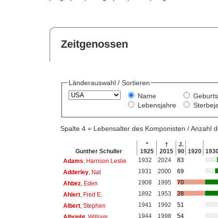
Zeitgenossen
Länderauswahl / Sortieren
Name
Geburts
Lebensjahre
Sterbej
Spalte 4 = Lebensalter des Komponisten / Anzahl
*
†
J.
Gunther Schuller
1925
2015
90
1920
193
1932
2024
83
Adams
, Harrison Leslie
1931
2000
69
Adderley
, Nat
1908
1995
70
Ahbez
, Eden
1892
1953
28
Ahlert
, Fred E.
1941
1992
51
Albert
, Stephen
1944
1998
54
Albright
, William