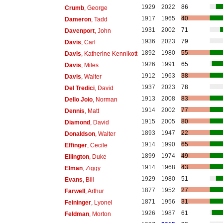
1929
2022
86
Crumb
, George
1917
1965
40
Dameron
, Tadd
1931
2002
71
Davenport
, John
1936
2023
79
Davis
, Carl
1892
1980
55
Davis
, Katherine Kennikott
1926
1991
65
Davis
, Miles
1912
1963
38
Davis
, Walter
1937
2023
78
Del Tredici
, David
1913
2008
83
Dello Joio
, Norman
1914
2002
77
Dennis
, Matt
1915
2005
80
Diamond
, David
1893
1947
22
Donaldson
, Walter
1914
1990
65
Effinger
, Cecile
1899
1974
49
Ellington
, Duke
1914
1968
43
Elman
, Ziggy
1929
1980
51
Evans
, Bill
1877
1952
27
Farwell
, Arthur
1871
1956
31
Feininger
, Lyonel
1926
1987
61
Feldman
, Morton