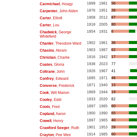
1899
1981
56
Carmichael
, Hoagy
1876
1951
26
Carpenter
, John Alden
1908
2012
87
Carter
, Elliott
1918
2005
80
Carter
, Lou
1854
1931
6
Chadwick
, George
Whitefield
1902
1961
36
Chanler
, Theodore Ward
1903
1987
62
Chasins
, Abram
1916
1942
17
Christian
, Charlie
1938
2023
77
Coates
, Gloria
1926
1967
41
Coltrane
, John
1895
1971
46
Confrey
, Edward
1871
1940
15
Converse
, Frederick
1869
1944
19
Cook
, Will Marion
1933
2020
82
Cooley
, Eddi
1897
1985
60
Coots
, Fred
1900
1990
65
Copland
, Aaron
1897
1965
40
Cowell
, Henry
1901
1953
28
Crawford Seeger
, Ruth
1914
1985
60
Crayton
, Pee Wee