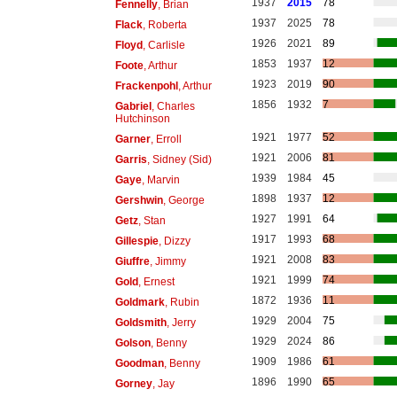
1937
2015
78
Fennelly
, Brian
1937
2025
78
Flack
, Roberta
1926
2021
89
Floyd
, Carlisle
1853
1937
12
Foote
, Arthur
1923
2019
90
Frackenpohl
, Arthur
1856
1932
7
Gabriel
, Charles
Hutchinson
1921
1977
52
Garner
, Erroll
1921
2006
81
Garris
, Sidney (Sid)
1939
1984
45
Gaye
, Marvin
1898
1937
12
Gershwin
, George
1927
1991
64
Getz
, Stan
1917
1993
68
Gillespie
, Dizzy
1921
2008
83
Giuffre
, Jimmy
1921
1999
74
Gold
, Ernest
1872
1936
11
Goldmark
, Rubin
1929
2004
75
Goldsmith
, Jerry
1929
2024
86
Golson
, Benny
1909
1986
61
Goodman
, Benny
1896
1990
65
Gorney
, Jay