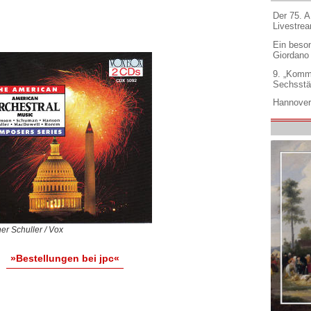
Der 75. 
Livestre
Ein beso
Giordano
9. „Komm
Sechsstä
Hannover
er Schuller / Vox
»Bestellungen bei jpc«