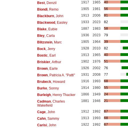
1917
1965
40
Best
, Denzil
1905
1981
56
Biondi
, Remo
1913
2006
81
Blackburn
, John
1933
2023
82
Blackwood
, Easley
1887
1983
58
Blake
, Eubie
1936
2023
79
Bley
, Carla
1905
1964
39
Blitzstein
, Marc
1928
2010
82
Bock
, Jerry
1913
1965
40
Bostic
, Earl
1902
1976
51
Briskier
, Arthur
1926
2002
76
Brown
, Earle
1931
2008
77
Brown
, Patricia A. "Patti"
1916
1993
68
Brubeck
, Howard
1914
1980
55
Burke
, Sonny
1866
1949
24
Burleigh
, Henry Thacker
1881
1946
21
Cadman
, Charles
Wakefield
1912
1992
67
Cage
, John
1913
1993
68
Cahn
, Sammy
1922
1992
67
Carisi
, John