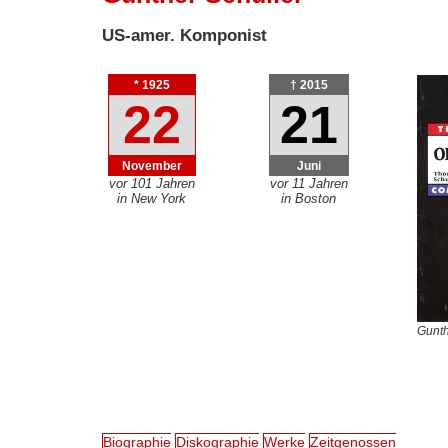
US-amer. Komponist
* 1925
† 2015
22
21
November
Juni
vor 101 Jahren
vor 11 Jahren
in New York
in Boston
Gunth
Biographie
Diskographie
Werke
Zeitgenossen