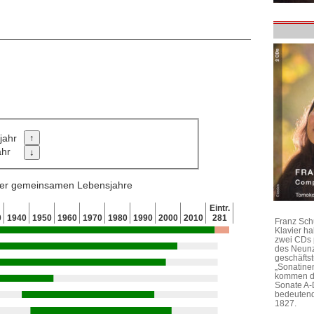
jahr
ahr
 der gemeinsamen Lebensjahre
Eintr.
0
1940
1950
1960
1970
1980
1990
2000
2010
281
Franz Sch
Klavier h
zwei CDs 
des Neunz
geschäftst
„Sonatine
kommen di
Sonate A-
bedeutend
1827.