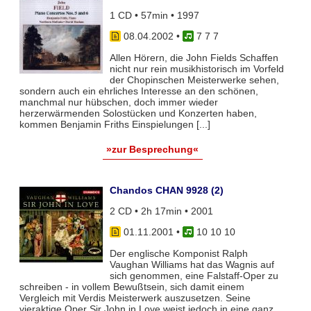
1 CD • 57min • 1997
08.04.2002
•
7 7 7
Allen Hörern, die John Fields Schaffen
nicht nur rein musikhistorisch im Vorfeld
der Chopinschen Meisterwerke sehen,
sondern auch ein ehrliches Interesse an den schönen,
manchmal nur hübschen, doch immer wieder
herzerwärmenden Solostücken und Konzerten haben,
kommen Benjamin Friths Einspielungen [...]
»zur Besprechung«
Chandos CHAN 9928 (2)
2 CD • 2h 17min • 2001
01.11.2001
•
10 10 10
Der englische Komponist Ralph
Vaughan Williams hat das Wagnis auf
sich genommen, eine Falstaff-Oper zu
schreiben - in vollem Bewußtsein, sich damit einem
Vergleich mit Verdis Meisterwerk auszusetzen. Seine
vieraktige Oper Sir John in Love weist jedoch in eine ganz