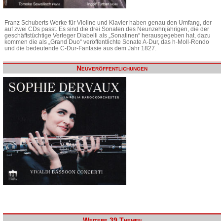
Franz Schuberts Werke für Violine und Klavier haben genau den Umfang, der
auf zwei CDs passt. Es sind die drei Sonaten des Neunzehnjährigen, die der
geschäftstüchtige Verleger Diabelli als „Sonatinen“ herausgegeben hat, dazu
kommen die als „Grand Duo“ veröffentlichte Sonate A-Dur, das h-Moll-Rondo
und die bedeutende C-Dur-Fantasie aus dem Jahr 1827.
Neuveröffentlichungen
Weitere 39 Themen