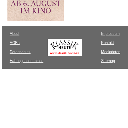
About
Impressum
AGBs
Kontakt
Datenschutz
Mediadaten
Haftungsausschluss
Sitemap