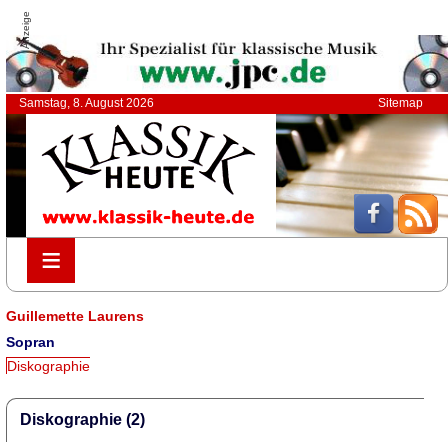
Anzeige
Samstag, 8. August 2026
Sitemap
≡
≡
Guillemette Laurens
Sopran
Diskographie
Diskographie (2)