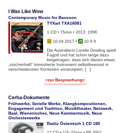
I Was Like Wow
Contemporary Music for Bassoon
TYXart TXA16081
1 CD • 75min • 2013, 1998
10.04.2017
•
10 9 9
Die Australierin Lorelei Dowling spielt
Fagott und hat schon lange dazu
beigetragen, dass sich dieses etwas
„nischenhaft“ konnotierte Instrument selbstbewusst in
verschiedensten Kontexten emanzipiert. [...]
»zur Besprechung«
Cerha-Dokumente
Frühwerke, Serielle Werke, Klangkompositionen,
Engagement und Tradition, Musiktheater, Netzwerk,
Baal, Wienerisches, Neue Kammermusik, Neue
Orchesterwerke
Radio Österreich 1 CD 180
12 CD • 11h 22min • [P] 2001