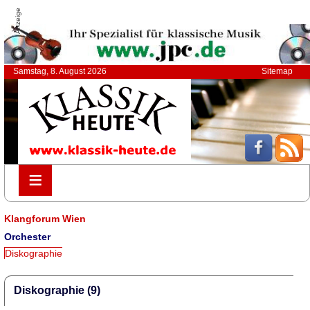
Anzeige
Samstag, 8. August 2026
Sitemap
≡
≡
Klangforum Wien
Orchester
Diskographie
Diskographie (9)