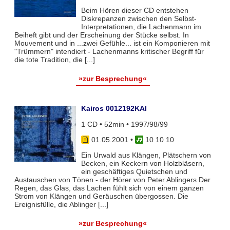
Beim Hören dieser CD entstehen
Diskrepanzen zwischen den Selbst-
Interpretationen, die Lachenmann im
Beiheft gibt und der Erscheinung der Stücke selbst. In
Mouvement und in ...zwei Gefühle... ist ein Komponieren mit
"Trümmern" intendiert - Lachenmanns kritischer Begriff für
die tote Tradition, die [...]
»zur Besprechung«
Kairos 0012192KAI
1 CD • 52min • 1997/98/99
01.05.2001
•
10 10 10
Ein Urwald aus Klängen, Plätschern von
Becken, ein Keckern von Holzbläsern,
ein geschäftiges Quietschen und
Austauschen von Tönen - der Hörer von Peter Ablingers Der
Regen, das Glas, das Lachen fühlt sich von einem ganzen
Strom von Klängen und Geräuschen übergossen. Die
Ereignisfülle, die Ablinger [...]
»zur Besprechung«