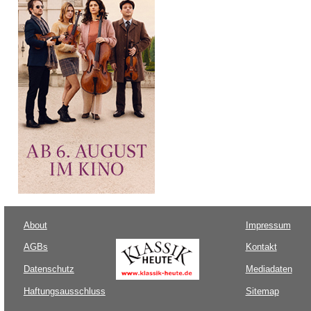
About
Impressum
AGBs
Kontakt
Datenschutz
Mediadaten
Haftungsausschluss
Sitemap