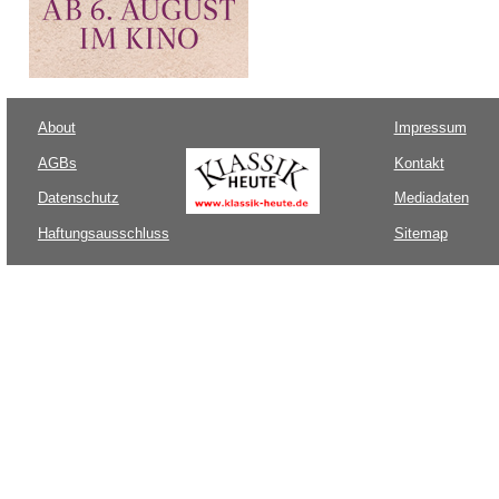
About
Impressum
AGBs
Kontakt
Datenschutz
Mediadaten
Haftungsausschluss
Sitemap