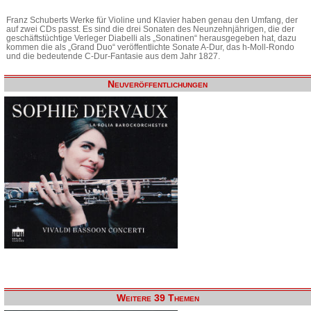
Franz Schuberts Werke für Violine und Klavier haben genau den Umfang, der
auf zwei CDs passt. Es sind die drei Sonaten des Neunzehnjährigen, die der
geschäftstüchtige Verleger Diabelli als „Sonatinen“ herausgegeben hat, dazu
kommen die als „Grand Duo“ veröffentlichte Sonate A-Dur, das h-Moll-Rondo
und die bedeutende C-Dur-Fantasie aus dem Jahr 1827.
Neuveröffentlichungen
Weitere 39 Themen