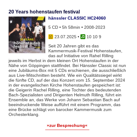
20 Years hohenstaufen festival
hänssler CLASSIC HC24060
5 CD • 5h 58min • 2008-2023
23.07.2025
•
10 10 9
Seit 20 Jahren gibt es das
Kammermusik-Festival Hohenstaufen,
das auf Initiative von Rahel Rilling
jeweils im Herbst in dem kleinen Ort Hohenstaufen in der
Nähe von Göppingen stattfindet. Bei Hänssler Classic ist nun
eine Jubiläums-Box mit 5 CDs erschienen, die ausschließlich
aus Live-Mitschnitten besteht. Wie ein Qualitätssiegel wirkt
die fünfte CD, auf der das Konzert vom 15. September 2024
in der evangelischen Kirche Hohenstaufen gespeichert ist:
die Geigerin Rachel Rilling, eine Tochter des bedeutenden
Bach-Spezialisten und Dirigenten Helmuth Rilling, führt ein
Ensemble an, das Werke von Johann Sebastian Bach auf
beeindruckende Weise aufführt mit einem Programm, das
eine Brücke schlägt von barocker Kammermusik zum
Orchesterklang.
»zur Besprechung«