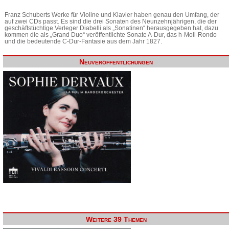
Franz Schuberts Werke für Violine und Klavier haben genau den Umfang, der
auf zwei CDs passt. Es sind die drei Sonaten des Neunzehnjährigen, die der
geschäftstüchtige Verleger Diabelli als „Sonatinen“ herausgegeben hat, dazu
kommen die als „Grand Duo“ veröffentlichte Sonate A-Dur, das h-Moll-Rondo
und die bedeutende C-Dur-Fantasie aus dem Jahr 1827.
Neuveröffentlichungen
Weitere 39 Themen