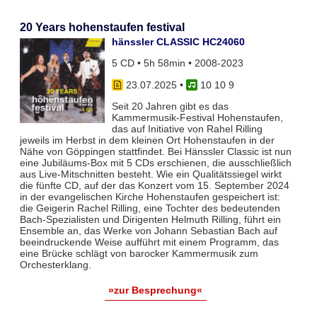
20 Years hohenstaufen festival
hänssler CLASSIC HC24060
5 CD • 5h 58min • 2008-2023
23.07.2025
•
10 10 9
Seit 20 Jahren gibt es das
Kammermusik-Festival Hohenstaufen,
das auf Initiative von Rahel Rilling
jeweils im Herbst in dem kleinen Ort Hohenstaufen in der
Nähe von Göppingen stattfindet. Bei Hänssler Classic ist nun
eine Jubiläums-Box mit 5 CDs erschienen, die ausschließlich
aus Live-Mitschnitten besteht. Wie ein Qualitätssiegel wirkt
die fünfte CD, auf der das Konzert vom 15. September 2024
in der evangelischen Kirche Hohenstaufen gespeichert ist:
die Geigerin Rachel Rilling, eine Tochter des bedeutenden
Bach-Spezialisten und Dirigenten Helmuth Rilling, führt ein
Ensemble an, das Werke von Johann Sebastian Bach auf
beeindruckende Weise aufführt mit einem Programm, das
eine Brücke schlägt von barocker Kammermusik zum
Orchesterklang.
»zur Besprechung«