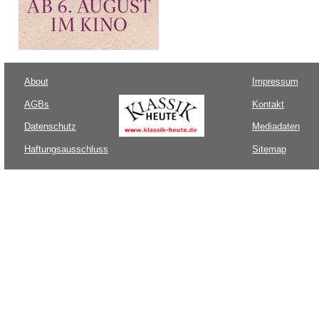
About
Impressum
AGBs
Kontakt
Datenschutz
Mediadaten
Haftungsausschluss
Sitemap