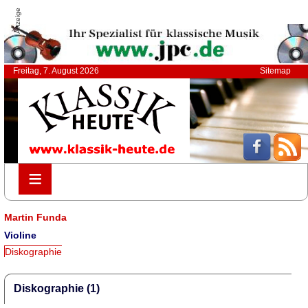
Anzeige
Freitag, 7. August 2026
Sitemap
≡
≡
Martin Funda
Violine
Diskographie
Diskographie (1)