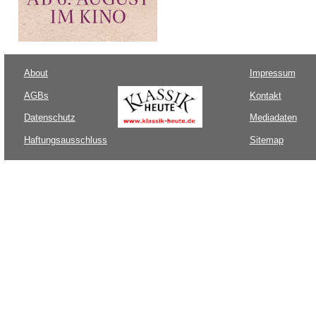
About
Impressum
AGBs
Kontakt
Datenschutz
Mediadaten
Haftungsausschluss
Sitemap