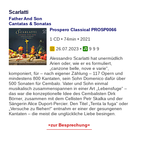
Scarlatti
Father And Son
Cantatas & Sonatas
Prospero Classical PROSP0066
1 CD • 74min • 2021
26.07.2023
•
9 9 9
Alessandro Scarlatti hat unermüdlich
Arien oder, wie er es formuliert,
„canzone belle, nove e varie“,
komponiert, für – nach eigener Zählung – 117 Opern und
mindestens 800 Kantaten, sein Sohn Domenico dafür über
500 Sonaten für Cembalo. Vater und Sohn einmal
musikalisch zusammenspannen in einer Art „Lebensfuge“ –
das war die konzeptionelle Idee des Cembalisten Dirk
Börner, zusammen mit dem Cellisten Petr Skalka und der
Sängerin Alice Duport-Percier. Den Titel „Tenta la fuga“ oder
„Versuche zu fliehen!“ entnahm er einer der gesungenen
Kantaten – die meist die unglückliche Liebe besingen.
»zur Besprechung«