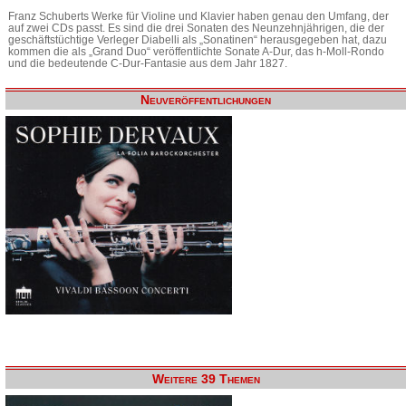
Franz Schuberts Werke für Violine und Klavier haben genau den Umfang, der
auf zwei CDs passt. Es sind die drei Sonaten des Neunzehnjährigen, die der
geschäftstüchtige Verleger Diabelli als „Sonatinen“ herausgegeben hat, dazu
kommen die als „Grand Duo“ veröffentlichte Sonate A-Dur, das h-Moll-Rondo
und die bedeutende C-Dur-Fantasie aus dem Jahr 1827.
Neuveröffentlichungen
Weitere 39 Themen