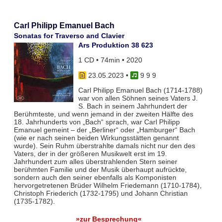
Carl Philipp Emanuel Bach
Sonatas for Traverso and Clavier
Ars Produktion 38 623
1 CD • 74min • 2020
23.05.2023
•
9 9 9
Carl Philipp Emanuel Bach (1714-1788)
war von allen Söhnen seines Vaters J.
S. Bach in seinem Jahrhundert der
Berühmteste, und wenn jemand in der zweiten Hälfte des
18. Jahrhunderts von „Bach“ sprach, war Carl Philipp
Emanuel gemeint – der „Berliner“ oder „Hamburger“ Bach
(wie er nach seinen beiden Wirkungsstätten genannt
wurde). Sein Ruhm überstrahlte damals nicht nur den des
Vaters, der in der größeren Musikwelt erst im 19.
Jahrhundert zum alles überstrahlenden Stern seiner
berühmten Familie und der Musik überhaupt aufrückte,
sondern auch den seiner ebenfalls als Komponisten
hervorgetretenen Brüder Wilhelm Friedemann (1710-1784),
Christoph Friederich (1732-1795) und Johann Christian
(1735-1782).
»zur Besprechung«