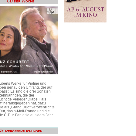
CD der Woche
uberts Werke für Violine und
aben genau den Umfang, der auf
passt. Es sind die drei Sonaten
ehnjährigen, die der
üchtige Verleger Diabelli als
n“ herausgegeben hat, dazu
e als „Grand Duo“ veröffentlichte
Dur, das h-Moll-Rondo und die
e C-Dur-Fantasie aus dem Jahr
Neuveröffentlichungen