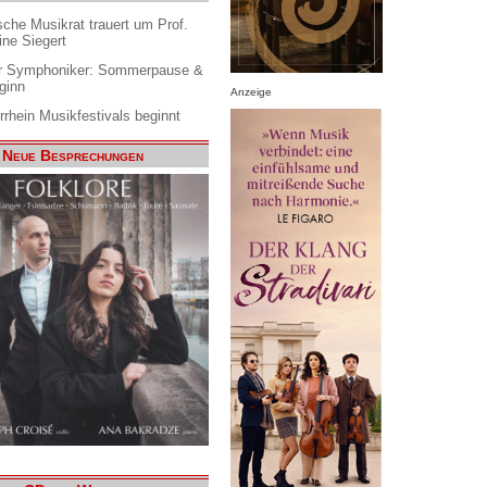
che Musikrat trauert um Prof.
ine Siegert
 Symphoniker: Sommerpause &
ginn
Anzeige
rrhein Musikfestivals beginnt
Neue Besprechungen