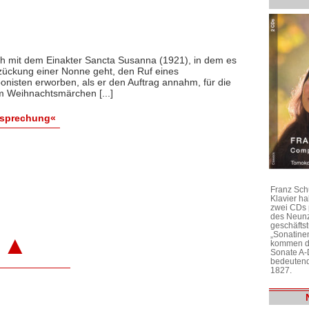
th mit dem Einakter Sancta Susanna (1921), in dem es
zückung einer Nonne geht, den Ruf eines
nisten erworben, als er den Auftrag annahm, für die
m Weihnachtsmärchen [...]
esprechung«
Franz Sch
Klavier h
zwei CDs 
des Neunz
geschäftst
„Sonatine
▲
kommen di
Sonate A-
bedeutend
1827.