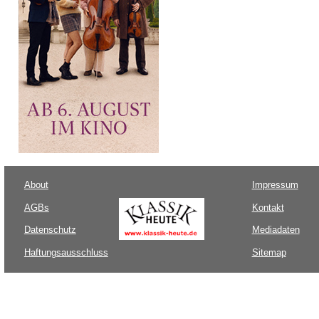
About
Impressum
AGBs
Kontakt
Datenschutz
Mediadaten
Haftungsausschluss
Sitemap