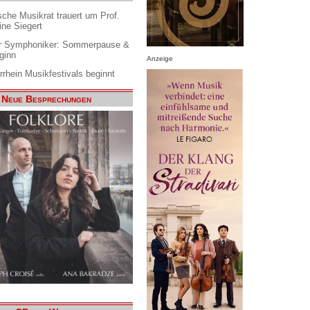
che Musikrat trauert um Prof.
ine Siegert
 Symphoniker: Sommerpause &
ginn
Anzeige
rrhein Musikfestivals beginnt
Neue Besprechungen