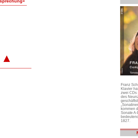
esprechung«
▲
Franz Sch
Klavier h
zwei CDs 
des Neunz
geschäftst
„Sonatine
kommen di
Sonate A-
bedeutend
1827.