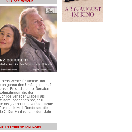
CD der Woche
uberts Werke für Violine und
aben genau den Umfang, der auf
passt. Es sind die drei Sonaten
ehnjährigen, die der
üchtige Verleger Diabelli als
n“ herausgegeben hat, dazu
e als „Grand Duo“ veröffentlichte
Dur, das h-Moll-Rondo und die
e C-Dur-Fantasie aus dem Jahr
Neuveröffentlichungen