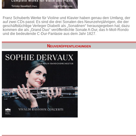
Franz Schuberts Werke für Violine und Klavier haben genau den Umfang, der
auf zwei CDs passt. Es sind die drei Sonaten des Neunzehnjährigen, die der
geschäftstüchtige Verleger Diabelli als „Sonatinen“ herausgegeben hat, dazu
kommen die als „Grand Duo“ veröffentlichte Sonate A-Dur, das h-Moll-Rondo
und die bedeutende C-Dur-Fantasie aus dem Jahr 1827.
Neuveröffentlichungen