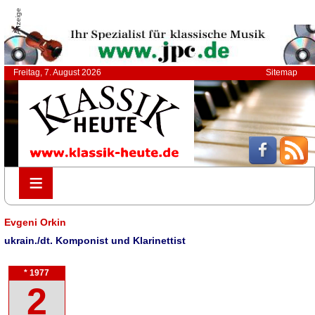
Anzeige
Freitag, 7. August 2026
Sitemap
≡
≡
Evgeni Orkin
ukrain./dt. Komponist und Klarinettist
* 1977
2