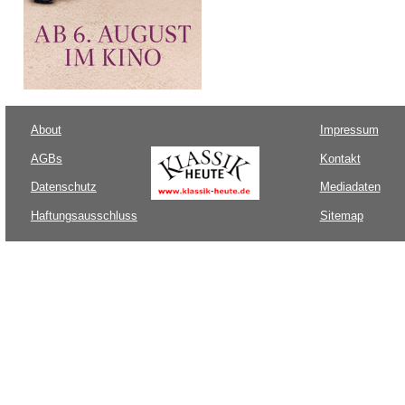
About
Impressum
AGBs
Kontakt
Datenschutz
Mediadaten
Haftungsausschluss
Sitemap