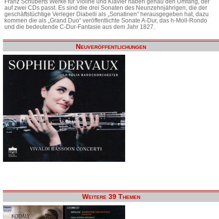
Franz Schuberts Werke für Violine und Klavier haben genau den Umfang, der
auf zwei CDs passt. Es sind die drei Sonaten des Neunzehnjährigen, die der
geschäftstüchtige Verleger Diabelli als „Sonatinen“ herausgegeben hat, dazu
kommen die als „Grand Duo“ veröffentlichte Sonate A-Dur, das h-Moll-Rondo
und die bedeutende C-Dur-Fantasie aus dem Jahr 1827.
Neuveröffentlichungen
Weitere 39 Themen