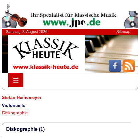
Anzeige
Samstag, 8. August 2026
Sitemap
≡
≡
Stefan Heinemeyer
Violoncello
Diskographie
Diskographie (1)