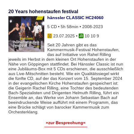
20 Years hohenstaufen festival
hänssler CLASSIC HC24060
5 CD • 5h 58min • 2008-2023
23.07.2025
•
10 10 9
Seit 20 Jahren gibt es das
Kammermusik-Festival Hohenstaufen,
das auf Initiative von Rahel Rilling
jeweils im Herbst in dem kleinen Ort Hohenstaufen in der
Nähe von Göppingen stattfindet. Bei Hänssler Classic ist nun
eine Jubiläums-Box mit 5 CDs erschienen, die ausschließlich
aus Live-Mitschnitten besteht. Wie ein Qualitätssiegel wirkt
die fünfte CD, auf der das Konzert vom 15. September 2024
in der evangelischen Kirche Hohenstaufen gespeichert ist:
die Geigerin Rachel Rilling, eine Tochter des bedeutenden
Bach-Spezialisten und Dirigenten Helmuth Rilling, führt ein
Ensemble an, das Werke von Johann Sebastian Bach auf
beeindruckende Weise aufführt mit einem Programm, das
eine Brücke schlägt von barocker Kammermusik zum
Orchesterklang.
»zur Besprechung«