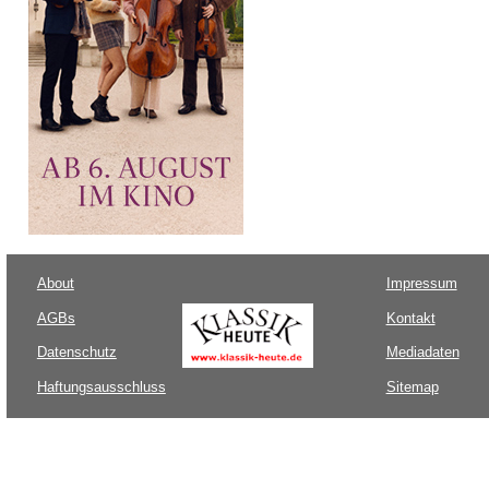
About
Impressum
AGBs
Kontakt
Datenschutz
Mediadaten
Haftungsausschluss
Sitemap