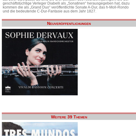
geschäftstüchtige Verleger Diabelli als „Sonatinen“ herausgegeben hat, dazu
kommen die als „Grand Duo“ veröffentlichte Sonate A-Dur, das h-Moll-Rondo
und die bedeutende C-Dur-Fantasie aus dem Jahr 1827.
Neuveröffentlichungen
Weitere 39 Themen