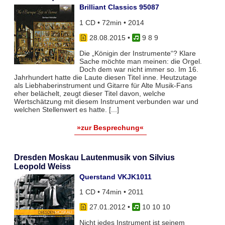
Brilliant Classics 95087
1 CD • 72min • 2014
28.08.2015
•
9 8 9
Die „Königin der Instrumente“? Klare
Sache möchte man meinen: die Orgel.
Doch dem war nicht immer so. Im 16.
Jahrhundert hatte die Laute diesen Titel inne. Heutzutage
als Liebhaberinstrument und Gitarre für Alte Musik-Fans
eher belächelt, zeugt dieser Titel davon, welche
Wertschätzung mit diesem Instrument verbunden war und
welchen Stellenwert es hatte. [...]
»zur Besprechung«
Dresden Moskau Lautenmusik von Silvius
Leopold Weiss
Querstand VKJK1011
1 CD • 74min • 2011
27.01.2012
•
10 10 10
Nicht jedes Instrument ist seinem