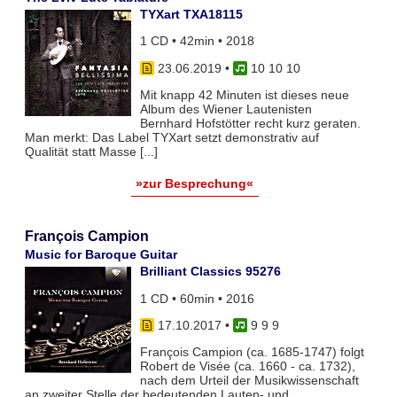
TYXart TXA18115
1 CD • 42min • 2018
23.06.2019
•
10 10 10
Mit knapp 42 Minuten ist dieses neue
Album des Wiener Lautenisten
Bernhard Hofstötter recht kurz geraten.
Man merkt: Das Label TYXart setzt demonstrativ auf
Qualität statt Masse [...]
»zur Besprechung«
François Campion
Music for Baroque Guitar
Brilliant Classics 95276
1 CD • 60min • 2016
17.10.2017
•
9 9 9
François Campion (ca. 1685-1747) folgt
Robert de Visée (ca. 1660 - ca. 1732),
nach dem Urteil der Musikwissenschaft
an zweiter Stelle der bedeutenden Lauten- und