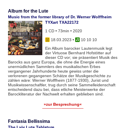
Album for the Lute
Music from the former library of Dr. Werner Wolffheim
TYXart TXA22172
1 CD • 73min • 2020
18.03.2023
•
10 10 10
Ein Album barocker Lautenmusik legt
der Virtuose Bernhard Hofstötter auf
dieser CD vor; sie präsentiert Musik des
Barocks aus ganz Europa, die ohne die Energie eines
unermüdlichen Sammlers des musikalischen Erbes
vergangener Jahrhunderte heute gewiss unter die
verlorenen gegangenen Schätze der Musikgeschichte zu
zählen wäre: Werner Wolffheim (1877-1930), Jurist und
Musikwissenschaftler, trug durch seine Sammelleidenschaft
entscheidend dazu bei, dass etliche Meisterwerke der
Barockliteratur der Nachwelt erhalten geblieben sind.
»zur Besprechung«
Fantasia Bellissima
The Lviv Lute Tablature