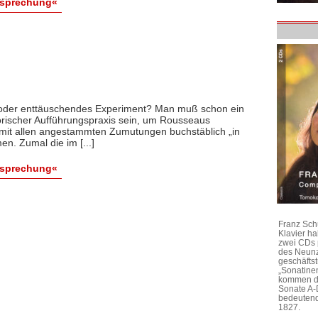
esprechung«
 oder enttäuschendes Experiment? Man muß schon ein
torischer Aufführungspraxis sein, um Rousseaus
 mit allen angestammten Zumutungen buchstäblich „in
n. Zumal die im [...]
esprechung«
Franz Sch
Klavier h
zwei CDs 
des Neunz
geschäftst
„Sonatine
kommen di
Sonate A-
bedeutend
1827.