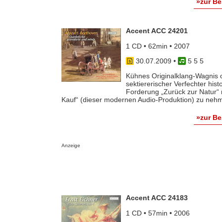
»zur B
Accent ACC 24201
1 CD • 62min • 2007
30.07.2009
•
5 5 5
Kühnes Originalklang-Wagnis
sektiererischer Verfechter his
Forderung „Zurück zur Natur“
Kauf“ (dieser modernen Audio-Produktion) zu nehme
»zur B
Anzeige
Accent ACC 24183
1 CD • 57min • 2006