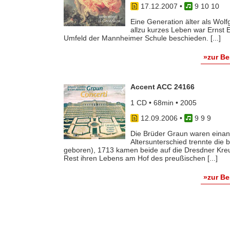
17.12.2007
•
9 10 10
Eine Generation älter als Wol
allzu kurzes Leben war Ernst
Umfeld der Mannheimer Schule beschieden. [...]
»zur B
Accent ACC 24166
1 CD • 68min • 2005
12.09.2006
•
9 9 9
Die Brüder Graun waren einan
Altersunterschied trennte die 
geboren), 1713 kamen beide auf die Dresdner Kreuz
Rest ihren Lebens am Hof des preußischen [...]
»zur B