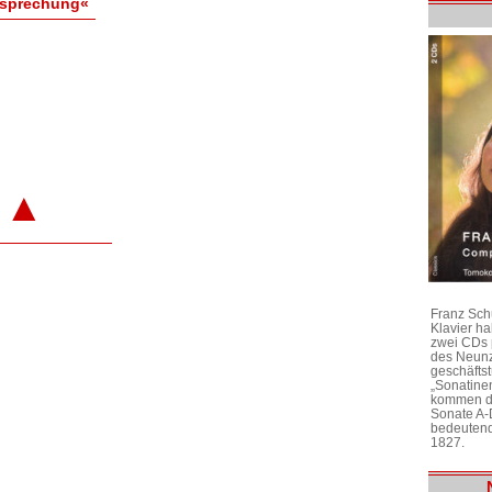
esprechung«
▲
Franz Sch
Klavier h
zwei CDs 
des Neunz
geschäftst
„Sonatine
kommen di
Sonate A-
bedeutend
1827.