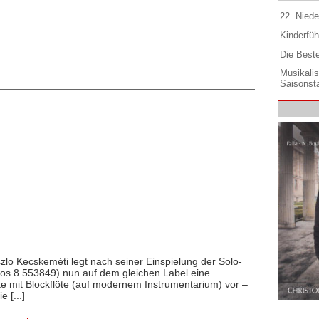
22. Niede
Kinderfüh
Die Best
Musikali
Saisonsta
szlo Kecskeméti legt nach seiner Einspielung der Solo-
xos 8.553849) nun auf dem gleichen Label eine
mit Blockflöte (auf modernem Instrumentarium) vor –
 [...]