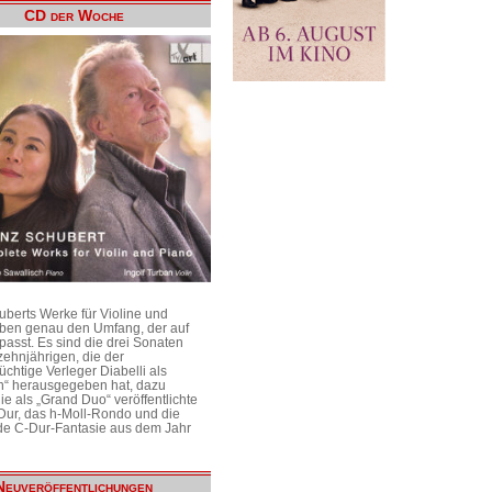
CD der Woche
uberts Werke für Violine und
aben genau den Umfang, der auf
passt. Es sind die drei Sonaten
ehnjährigen, die der
üchtige Verleger Diabelli als
n“ herausgegeben hat, dazu
e als „Grand Duo“ veröffentlichte
Dur, das h-Moll-Rondo und die
e C-Dur-Fantasie aus dem Jahr
Neuveröffentlichungen