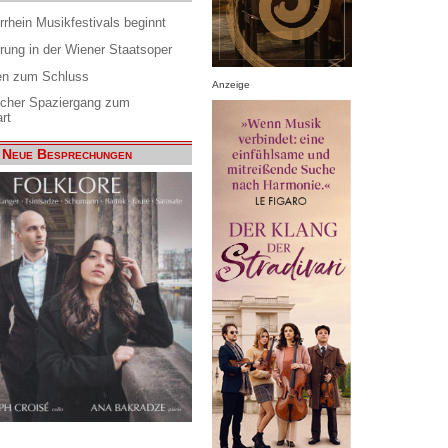
rrhein Musikfestivals beginnt
rung in der Wiener Staatsoper
en zum Schluss
Anzeige
scher Spaziergang zum
rt
Neue Besprechungen