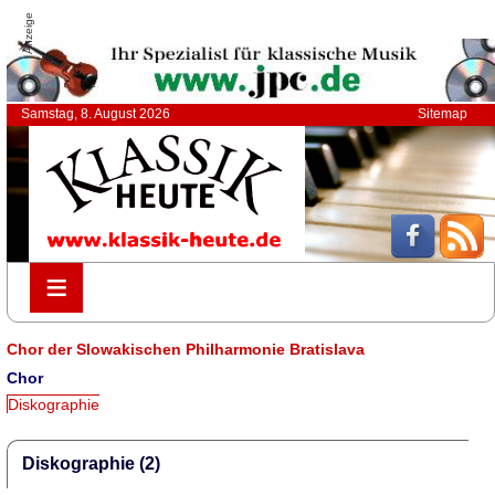
Anzeige
Samstag, 8. August 2026
Sitemap
≡
≡
Chor der Slowakischen Philharmonie Bratislava
Chor
Diskographie
Diskographie (2)