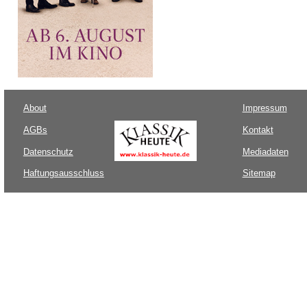
About
Impressum
AGBs
Kontakt
Datenschutz
Mediadaten
Haftungsausschluss
Sitemap