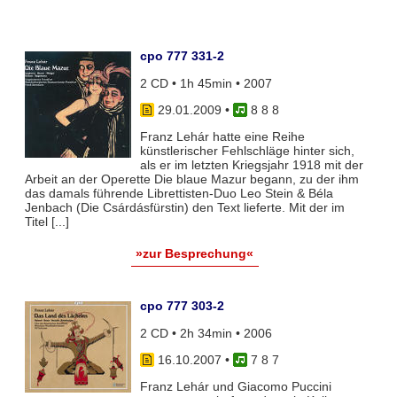
cpo 777 331-2
2 CD • 1h 45min • 2007
29.01.2009
•
8 8 8
Franz Lehár hatte eine Reihe
künstlerischer Fehlschläge hinter sich,
als er im letzten Kriegsjahr 1918 mit der
Arbeit an der Operette Die blaue Mazur begann, zu der ihm
das damals führende Librettisten-Duo Leo Stein & Béla
Jenbach (Die Csárdásfürstin) den Text lieferte. Mit der im
Titel [...]
»zur Besprechung«
cpo 777 303-2
2 CD • 2h 34min • 2006
16.10.2007
•
7 8 7
Franz Lehár und Giacomo Puccini