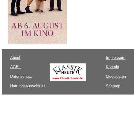
About
Impressum
AGBs
Kontakt
Datenschutz
Mediadaten
Haftungsausschluss
Sitemap