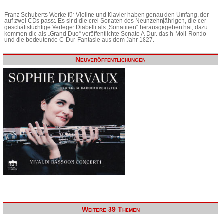
Franz Schuberts Werke für Violine und Klavier haben genau den Umfang, der
auf zwei CDs passt. Es sind die drei Sonaten des Neunzehnjährigen, die der
geschäftstüchtige Verleger Diabelli als „Sonatinen“ herausgegeben hat, dazu
kommen die als „Grand Duo“ veröffentlichte Sonate A-Dur, das h-Moll-Rondo
und die bedeutende C-Dur-Fantasie aus dem Jahr 1827.
Neuveröffentlichungen
Weitere 39 Themen