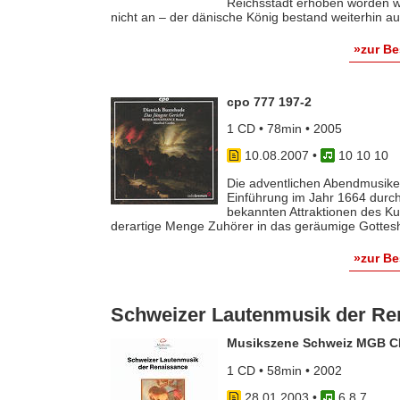
Reichsstadt erhoben worden 
nicht an – der dänische König bestand weiterhin auf 
»zur B
cpo 777 197-2
1 CD • 78min • 2005
10.08.2007
•
10 10 10
Die adventlichen Abendmusiken
Einführung im Jahr 1664 durc
bekannten Attraktionen des Kul
derartige Menge Zuhörer in das geräumige Gottesha
»zur B
Schweizer Lautenmusik der Re
Musikszene Schweiz MGB C
1 CD • 58min • 2002
28.01.2003
•
6 8 7