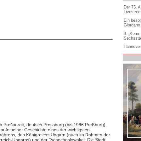
Der 75. 
Livestre
Ein beso
Giordano
9. „Komm
Sechsstä
Hannover
sch Prešporok, deutsch Pressburg (bis 1996 Preßburg),
ufe seiner Geschichte eines der wichtigsten
ßmährens, des Königreichs Ungarn (auch im Rahmen der
reich-Ungarns) und der Tschechoslowakei. Die Stadt