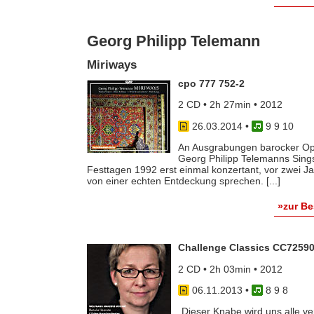
Georg Philipp Telemann
Miriways
cpo 777 752-2
2 CD • 2h 27min • 2012
26.03.2014
•
9 9 10
An Ausgrabungen barocker Oper
Georg Philipp Telemanns Sing
Festtagen 1992 erst einmal konzertant, vor zwei 
von einer echten Entdeckung sprechen. [...]
»zur B
Challenge Classics CC7259
2 CD • 2h 03min • 2012
06.11.2013
•
8 9 8
„Dieser Knabe wird uns alle v