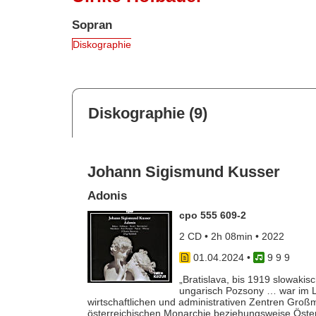
Sopran
Diskographie
Diskographie (9)
Johann Sigismund Kusser
Adonis
cpo 555 609-2
2 CD • 2h 08min • 2022
01.04.2024
•
9 9 9
„Bratislava, bis 1919 slowaki
ungarisch Pozsony … war im La
wirtschaftlichen und administrativen Zentren Gro
österreichischen Monarchie beziehungsweise Öster