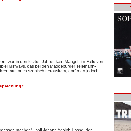
n war in den letzten Jahren kein Mangel, im Falle von
spiel Miriways, das bei den Magdeburger Telemann-
Jahren nun auch szenisch herauskam, darf man jedoch
esprechung«
0
ergessen machen!", soll Johann Adolph Hasse, der