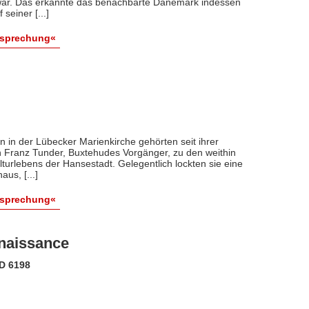
war. Das erkannte das benachbarte Dänemark indessen
seiner [...]
esprechung«
 in der Lübecker Marienkirche gehörten seit ihrer
h Franz Tunder, Buxtehudes Vorgänger, zu den weithin
turlebens der Hansestadt. Gelegentlich lockten sie eine
us, [...]
esprechung«
naissance
D 6198