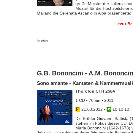
große Meister der italienisch
Mozart für die Hochzeitsfeierl
Mailand die Serenata Ascanio in Alba präsentierte; [.
»zur B
Anzeige
G.B. Bononcini - A.M. Bononcin
Sono amante - Kantaten & Kammermusi
Thorofon CTH 2584
1 CD • 76min • 2011
21.03.2012
•
10 10 10
Die Brüder Giovanni Battista 
stehen im Fokus dieser CD. D
Maria Bononcini (1642-1678) v
Jahr alt – sie erhielten daraufhin beide in Bologna ih