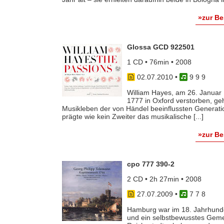
»zur B
Glossa GCD 922501
1 CD • 76min • 2008
02.07.2010
•
9 9 9
William Hayes, am 26. Januar 
1777 in Oxford verstorben, geh
Musikleben der von Händel beeinflussten Generati
prägte wie kein Zweiter das musikalische [...]
»zur B
cpo 777 390-2
2 CD • 2h 27min • 2008
27.07.2009
•
7 7 8
Hamburg war im 18. Jahrhunde
und ein selbstbewusstes Gemei