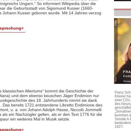
igreichs Ungarn.“ So informiert Wikipedia über die
war die Geburtsstadt von Sigismund Kusser (1660-
rs Johann Kusser geboren wurde. Mit 14 Jahren verzog
esprechung«
 klassischen Altertums“ kommt die Geschichte der
Franz Sch
Diana) und dem ebenso keuschen Jäger Endimion nur
Klavier h
Musikgeschichte des 18. Jahrhunderts nimmt sie dank
zwei CDs 
des Neunz
in. Das bereits 1721 entstandene Libretto Endimione des
geschäftst
tont, u. a. von Johann Adolph Hasse, Niccolò Jommelli
„Sonatine
ls ein Nachzügler gelten, als er den Text 1776 für die
kommen di
paur ein weiteres Mal in Musik setzte.
Sonate A-
bedeutend
1827.
esprechung«