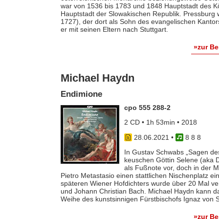
war von 1536 bis 1783 und 1848 Hauptstadt des Kön
Hauptstadt der Slowakischen Republik. Pressburg 
1727), der dort als Sohn des evangelischen Kanto
er mit seinen Eltern nach Stuttgart.
»zur B
Michael Haydn
Endimione
cpo 555 288-2
2 CD • 1h 53min • 2018
28.06.2021
•
8 8 8
In Gustav Schwabs „Sagen des
keuschen Göttin Selene (aka 
als Fußnote vor, doch in der 
Pietro Metastasio einen stattlichen Nischenplatz e
späteren Wiener Hofdichters wurde über 20 Mal ver
und Johann Christian Bach. Michael Haydn kann da a
Weihe des kunstsinnigen Fürstbischofs Ignaz von S
»zur B