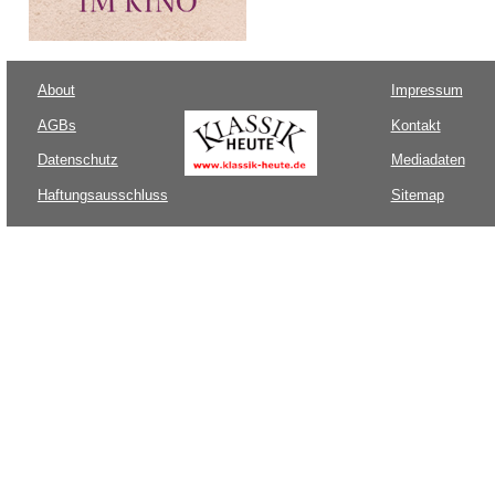
About
Impressum
AGBs
Kontakt
Datenschutz
Mediadaten
Haftungsausschluss
Sitemap