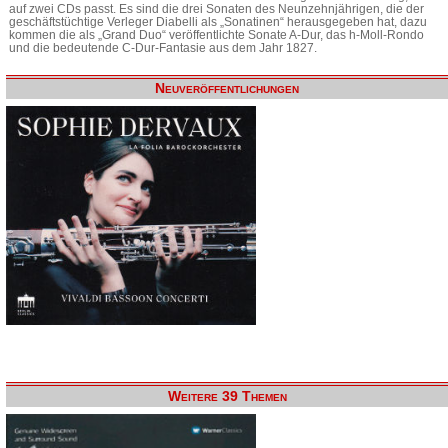
auf zwei CDs passt. Es sind die drei Sonaten des Neunzehnjährigen, die der
geschäftstüchtige Verleger Diabelli als „Sonatinen“ herausgegeben hat, dazu
kommen die als „Grand Duo“ veröffentlichte Sonate A-Dur, das h-Moll-Rondo
und die bedeutende C-Dur-Fantasie aus dem Jahr 1827.
Neuveröffentlichungen
Weitere 39 Themen